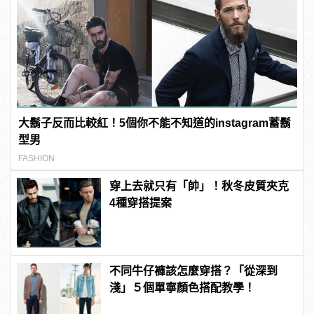
大鬍子反而比較紅！5個你不能不知道的instagram蓄鬍
型男
FASHION
穿上去就只有「帥」！秋冬皮質夾克
4種穿搭提案
不同牛仔褲該怎麼穿搭？「從深到
淺」５個單寧顏色搭配教學！