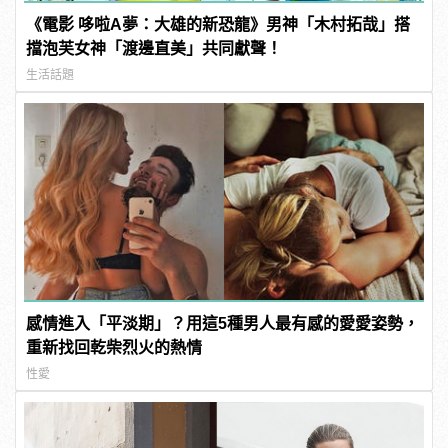
《電影 哆啦A夢：大雄的新恐龍》男神「木村拓哉」搭
擋泡芙女神「渡邊直美」共同獻聲！
生活話題
感情進入「平淡期」？用這5種男人最有感的愛愛姿勢，
重新找回乾柴烈火的熱情
性愛