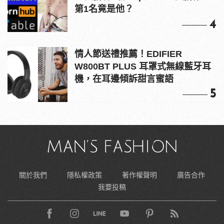
第1名竟是他？
4
情人節送禮推薦！EDIFIER
W800BT PLUS 耳罩式無線藍牙耳
機，在耳邊傾訴甜言蜜語
5
關於我們
隱私權政策
著作權聲明
廣告合作
我要投稿