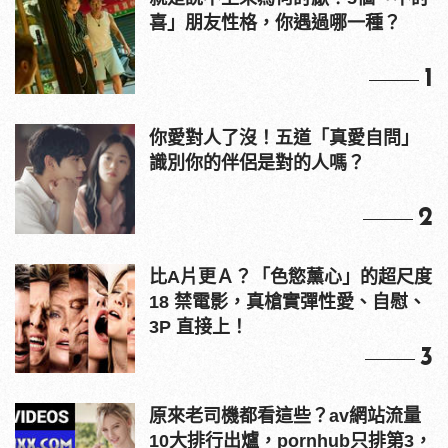
喜」朋友性格，你遇過哪一種？
1
你愛對人了沒！五道「真愛自問」
識別你的伴侶是對的人嗎？
2
比A片更Ａ？「色慾薰心」的超尺度
18 禁電影，真槍實彈性愛、自慰、
3P 直接上！
3
原來老司機都看這些？av網站流量
10大排行出爐，pornhub只排第3，