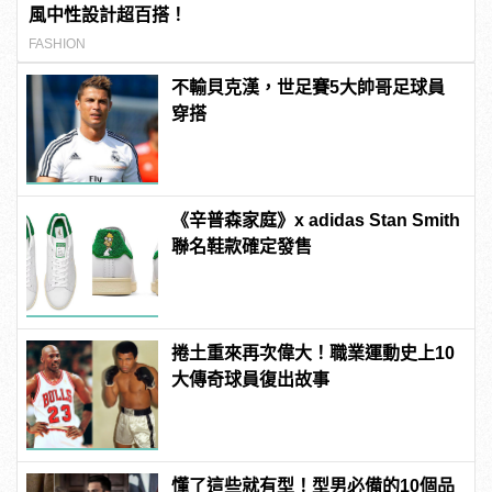
風中性設計超百搭！
FASHION
不輸貝克漢，世足賽5大帥哥足球員
穿搭
《辛普森家庭》x adidas Stan Smith
聯名鞋款確定發售
捲土重來再次偉大！職業運動史上10
大傳奇球員復出故事
懂了這些就有型！型男必備的10個品