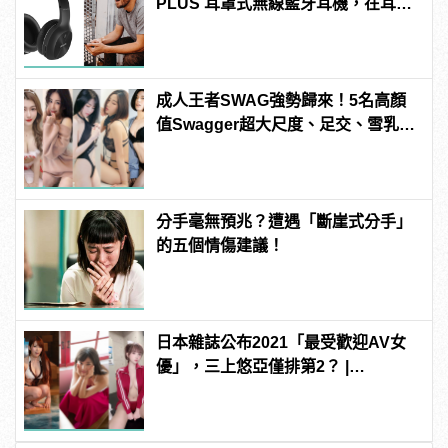
PLUS 耳罩式無線藍牙耳機，在耳邊
傾訴甜言蜜語
成人王者SWAG強勢歸來！5名高顏
值Swagger超大尺度、足交、雪乳、
粉紅海鮮通通有，親自教你人與人的
連結！ | manfashion這樣變型男
分手毫無預兆？遭遇「斷崖式分手」
的五個情傷建議！
日本雜誌公布2021「最受歡迎AV女
優」，三上悠亞僅排第2？ |
manfashion這樣變型男