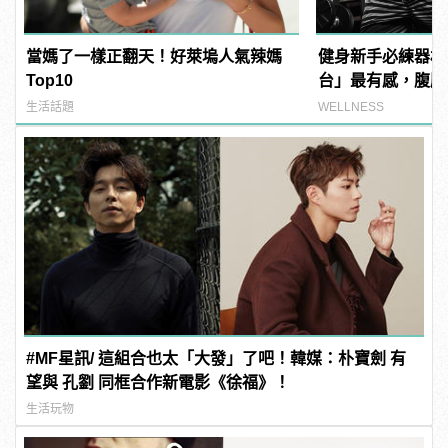
當媽了一樣正翻天！好萊塢人氣辣媽
健身新手必練器材
Top10
台」最有感，腹肌
練！
生活話題
WELLNESS
#MF星訊/ 這組合也太「大發」了吧！韓媒：朴寶劍 有
望與 孔劉 同框合作新電影《徐福》！
生活玩物