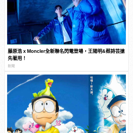
藤原浩 x Moncler全新聯名閃電登場，王陽明&蔡詩芸搶
先著用！
新聞