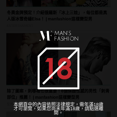
冬奧金牌預定！介紹俄羅斯「冰上三娃」，每位都是真
人版冰雪奇緣Elsa！ | manfashion這樣變型男
ENTERTAINMENT
除了圖案，刺哪裡也很重要！6個保證性感的男性「刺青
部位」推薦！ | manfashion這樣變型男
本網頁中的內容依照法律規定，需年滿18歲
型男Care
才可瀏覽，如果您尚未年滿18歲，請點選離
開。