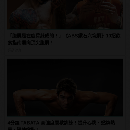
「腹肌是在廚房練成的！」《ABS鑽石六塊肌》10招飲
食指南邁向頂尖腹肌！
運動健身
4分鐘 TABATA 高強度間歇訓練！提升心跳、燃燒熱
量、迅速燃脂！