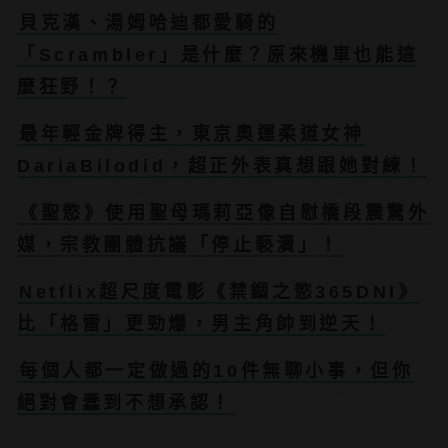
貝克漢、湯姆哈迪都愛騎的
「Scrambler」是什麼？原來機車也能這
麼狂野！？
最年輕金牌得主，東京奧運柔道女神
DariaBilodid，超正外表真想跟她對練！
《聖慾》使用聖母瑪莉亞像自慰橋段震驚外
媒，宗教團體抗議「停止褻瀆」！
Netflix超尺度電影《禁錮之慾365DNI》
比「格雷」更勁爆，男主角帥到逆天！
每個人都一定做過的10件無聊小事，但你
絕對會蠢到不想承認！