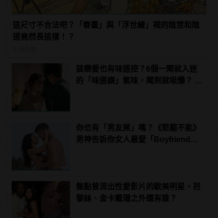
這尺寸不合法吧？「春畫」與「浮世繪」裡的陰莖和陰
道竟然長這樣！？
生活話題
談戀愛也有味道控？6個一聞就入迷
的「味道癖」氣味，聞到就吸爆？ |
manfashion這樣變型男
你也有「男友屌」嗎？《慾罷不能》
男神告訴你女人最愛「Boyfriend
Dick」是啥？
盤點曾流出性愛影片的歐美明星，芭
黎絲、金卡戴珊之外還有誰？