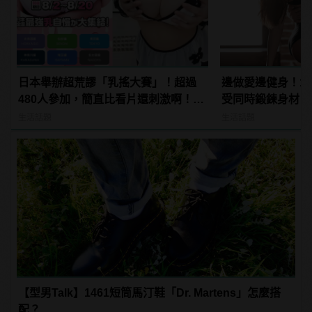
日本舉辦超荒謬「乳搖大賽」！超過
邊做愛邊健身！1
480人參加，簡直比看片還刺激啊！ |
受同時鍛鍊身材
manfashion這樣變型男
生活話題
生活話題
【型男Talk】1461短筒馬汀鞋「Dr. Martens」怎麼搭
配？