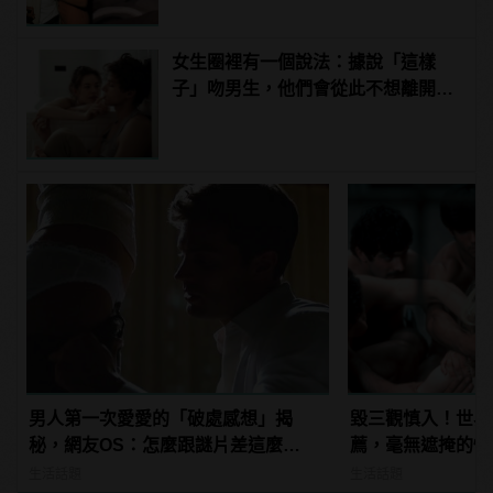
女生圈裡有一個說法：據說「這樣
子」吻男生，他們會從此不想離開自
己！
男人第一次愛愛的「破處感想」揭
毀三觀慎入！世界
秘，網友OS：怎麼跟謎片差這麼
薦，毫無遮掩的性
多！？
噁心到極致！ | ma
生活話題
生活話題