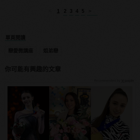
<
1
2
3
4
5
>
單頁閱讀
戀愛微講座
姐弟戀
你可能有興趣的文章
Recommended by