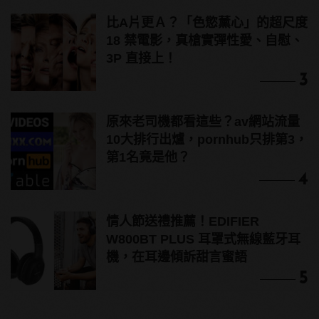
比A片更Ａ？「色慾薰心」的超尺度
18 禁電影，真槍實彈性愛、自慰、
3P 直接上！
3
原來老司機都看這些？av網站流量
10大排行出爐，pornhub只排第3，
第1名竟是他？
4
情人節送禮推薦！EDIFIER
W800BT PLUS 耳罩式無線藍牙耳
機，在耳邊傾訴甜言蜜語
5