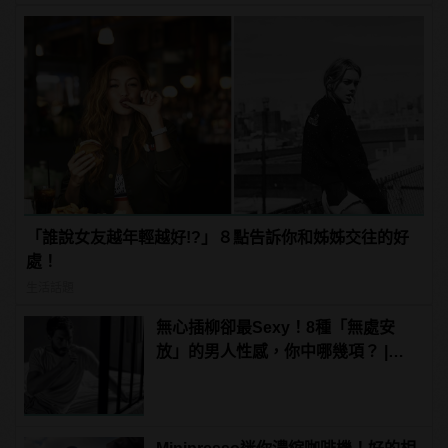
「誰說女友越年輕越好!?」８點告訴你和姊姊交往的好
處！
生活話題
無心插柳卻最Sexy！8種「無處安
放」的男人性感，你中哪幾項？ |
manfashion這樣變型男