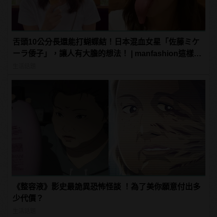
舌頭10公分長還能打蝴蝶結！日本混血女星「佐藤ミケ
ーラ倭子」，讓人有大膽的想法！ | manfashion這樣變
型男
生活話題
《整容液》影史最詭異恐怖怪談 ！為了美你願意付出多
少代價？
生活話題