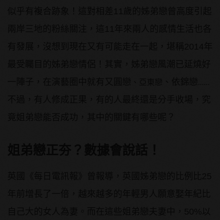
似乎有複合跡象！這對相差11歲的姊弟戀曾高度引起
兩岸三地的粉絲關注，這11年來兩人的感情生活也各
有發展，沒想到現在又有可能走在一起，堪稱2014年
最受矚目的姊弟戀情侶！其實，姊弟戀風潮已延燒好
一陣子，在演藝圈中就有又圓戀
、依錦戀
、亞東戀
......
不過，有人修成正果，有的人最終還是分手收場，究
竟姐弟戀能否成功，其中的關鍵有哪些呢？
姐弟戀正夯？數據會說話！
英國《每日電訊報》曾報導，英國姊弟戀的比例比25
年前增長了一倍，越來越多的年輕男人願意娶年紀比
自己大的女人為妻。而在這些姐弟戀夫妻中，50%以