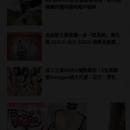
Minipresso迷你濃縮咖啡機！好的相
機讓你隨時隨地喝杯咖啡
金曲歌王蕭敬騰一身「斑馬裝」搶先
逛 GUCCI 台北 SOGO 復興全新概念
店
成人王者SWAG強勢歸來！5名高顏
值Swagger超大尺度、足交、雪乳、
粉紅海鮮通通有，親自教你人與人的
連結！ | manfashion這樣變型男