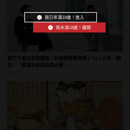
我已年滿18歲！進入
我未滿18歲！離開
歐巴下面也是高顏值！朴敘俊棉褲穿搭 2 Tips 公布，網
友：「這根本居家防疫必備！」
風格穿搭