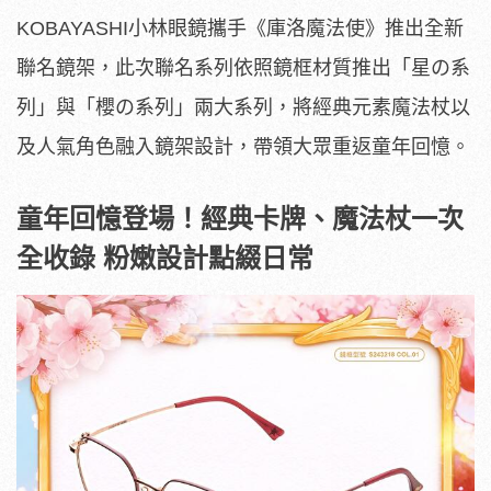
KOBAYASHI小林眼鏡攜手《庫洛魔法使》推出全新
聯名鏡架，此次聯名系列依照鏡框材質推出「星の系
列」與「櫻の系列」兩大系列，將經典元素魔法杖以
及人氣角色融入鏡架設計，帶領大眾重返童年回憶。
童年回憶登場！經典卡牌、魔法杖一次
全收錄
粉嫩設計點綴日常