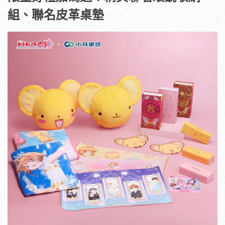
組、聯名皮革桌墊