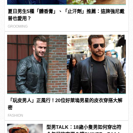
夏日男生5種「體香膏」、「止汗劑」推薦：這牌強尼戴
普也愛用？
GROOMING
「玩皮男人」正風行！20位好萊塢男星的皮衣穿搭大解
密
FASHION
型男TALK：18歲小隻男如何穿出符