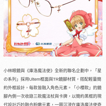
小林眼鏡與《庫洛魔法使》全新的聯名企劃中，「星
の系列」採用Ultem框面與TR鏡腳材質，搭配輕量簡
約外框設計，每款皆融入角色元素。「小櫻款」的鏡
腳內側一次收錄三款魔法杖與卡牌，以簡約黑框的現
代設計巧妙融合粉嫩元素，一圓沉浸在庫洛魔法使奇