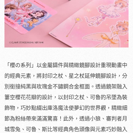
「櫻の系列」以金屬鑄件與精緻鏡腳設計重現動畫中
的經典元素，將封印之杖、星之杖延伸鏡腳設計，分
別銜接純黑與玫瑰金不鏽鋼合金框面。透過鏡架融入
簍空櫻花花瓣的設計，以封印之杖、可魯的吊墜為裝
飾物，巧妙點綴出庫洛魔法使夢幻的世界觀，精緻細
節為粉絲帶來滿滿驚喜！此外，透過小狼、審判者月
城雪兔、可魯、斯比等經典角色頭像與元素巧妙融入