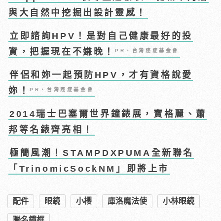
與大自然中挖掘出設計靈感！
立即諮詢HPV！是對自己健康最好的投
資，把握現在不嫌晚！
PR・台灣癌症基金會
伴侶和妳一起預防HPV，才有資格說愛
妳！
PR・台灣癌症基金會
2014瑞士巴塞爾世界鐘錶展，寶格麗、蕭
邦等名錶齊亮相！
極簡風潮！STAMPDXPUMA全新聯名
「TrinomicSockNM」即將上市
配件
眼鏡
小櫻
庫洛魔法使
小林眼鏡
聯名鏡框