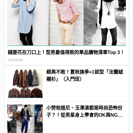
錢要花在刀口上！型男最值得敗的單品購物清單Top 3！
FASHION
經典不敗！夏秋換季+1就型「法蘭絨
襯衫」（入門班）
小勞勃道尼、玉澤演都是時尚恐怖份
子？！從男星身上學會的OK與NG穿
搭