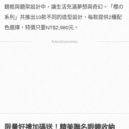
鏡框與鏡架設計中，讓⽣活充滿夢想與奇幻。「櫻の
系列」共推出10款不同的造型設計，每款提供2種配
色選擇，特價只要NT$2,980元。
Advertisements
限量好禮加碼送！精美聯名眼鏡收納