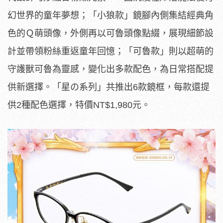
幻世界的童年夢想；「小狼款」鏡腳內側集結經典角
色的Ｑ萌頭像，外側再以可魯頭像點綴，展現細節設
計並帶領粉絲重返童年回憶；「可魯款」則以超萌的
守護獸可魯為靈感，變化出多款配色，為日常搭配提
供新選擇。「星の系列」共推出6款鏡框，每款還提
供2種配色選擇，特價NT$1,980元。