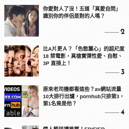
你愛對人了沒！五道「真愛自問」
識別你的伴侶是對的人嗎？
2
比A片更Ａ？「色慾薰心」的超尺度
18 禁電影，真槍實彈性愛、自慰、
3P 直接上！
3
原來老司機都看這些？av網站流量
10大排行出爐，pornhub只排第3，
第1名竟是他？
4