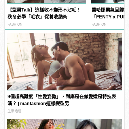
【型男Talk】這樣收不變形不沾毛！
蕾哈娜霸氣回歸創
秋冬必學「毛衣」保養收納術
「FENTY x PUM
限量發售
FASHION
FASHION
9個超高難度「性愛姿勢」，到底是在做愛還是特技表
演？ | manfashion這樣變型男
生活話題