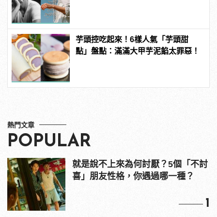
芋頭控吃起來！6樣人氣「芋頭甜
點」盤點：滿滿大甲芋泥餡太罪惡！
熱門文章
POPULAR
就是說不上來為何討厭？5個「不討
喜」朋友性格，你遇過哪一種？
1