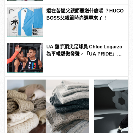
還在苦惱父親節要送什麼嗎 ？HUGO
BOSS父親節時尚選單來了！
UA 攜手頂尖足球員 Chloe Logarzo
為平權驕傲發聲，「UA PRIDE」系
列全新上市！