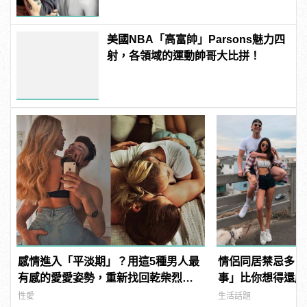
美國NBA「高富帥」Parsons魅力四
射，各領域的運動帥哥大比拼！
感情進入「平淡期」？用這5種男人最
情侶同居禁忌多，
有感的愛愛姿勢，重新找回乾柴烈火
事」比你想得還嚴
的熱情
性愛
生活話題