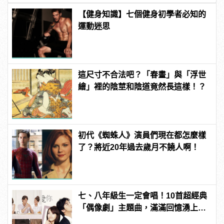
【健身知識】七個健身初學者必知的
運動迷思
這尺寸不合法吧？「春畫」與「浮世
繪」裡的陰莖和陰道竟然長這樣！？
初代《蜘蛛人》演員們現在都怎麼樣
了？將近20年過去歲月不饒人啊！
七、八年級生一定會唱！10首超經典
「偶像劇」主題曲，滿滿回憶湧上心
頭