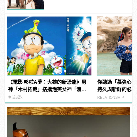
《電影 哆啦A夢：大雄的新恐龍》男
你聽過「慕強心態
神「木村拓哉」搭擋泡芙女神「渡邊
持久與新鮮的必備
直美」共同獻聲！
生活話題
RELATIONSHIP