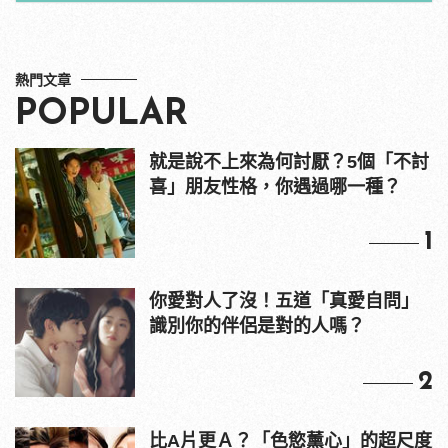
熱門文章
POPULAR
就是說不上來為何討厭？5個「不討
喜」朋友性格，你遇過哪一種？
1
你愛對人了沒！五道「真愛自問」
識別你的伴侶是對的人嗎？
2
比A片更Ａ？「色慾薰心」的超尺度