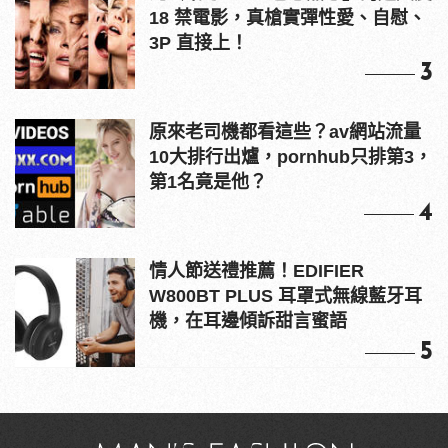
18 禁電影，真槍實彈性愛、自慰、
3P 直接上！
3
原來老司機都看這些？av網站流量
10大排行出爐，pornhub只排第3，
第1名竟是他？
4
情人節送禮推薦！EDIFIER
W800BT PLUS 耳罩式無線藍牙耳
機，在耳邊傾訴甜言蜜語
5