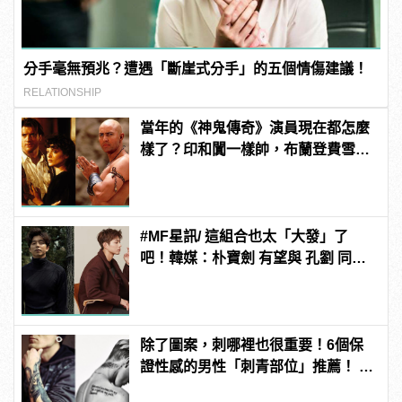
分手毫無預兆？遭遇「斷崖式分手」的五個情傷建議！
RELATIONSHIP
當年的《神鬼傳奇》演員現在都怎麼
樣了？印和闐一樣帥，布蘭登費雪大
發福！
#MF星訊/ 這組合也太「大發」了
吧！韓媒：朴寶劍 有望與 孔劉 同框
合作新電影《徐福》！
除了圖案，刺哪裡也很重要！6個保
證性感的男性「刺青部位」推薦！ |
manfashion這樣變型男