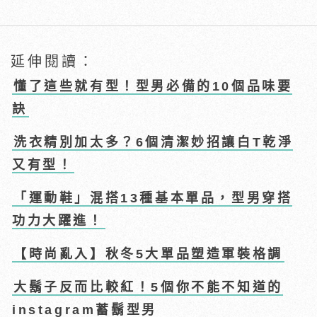
延伸閱讀：
懂了這些就有型！型男必備的10個品味要
訣
洗衣精別加太多？6個清潔妙招讓白T乾淨
又有型！
「運動鞋」混搭13種基本單品，型男穿搭
功力大躍進！
【時尚亂入】秋冬5大單品塑造軍裝格調
大鬍子反而比較紅！5個你不能不知道的
instagram蓄鬍型男