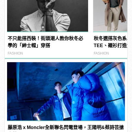
不只能搭西裝！街頭潮人教你秋冬必
秋冬選搭灰色系單
學的「紳士帽」穿搭
TEE、襯衫打造質
FASHION
FASHION
藤原浩 x Moncler全新聯名閃電登場，王陽明&蔡詩芸搶