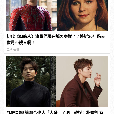
初代《蜘蛛人》演員們現在都怎麼樣了？將近20年過去
歲月不饒人啊！
生活話題
#MF星訊/ 這組合也太「大發」了吧！韓媒：朴寶劍 有