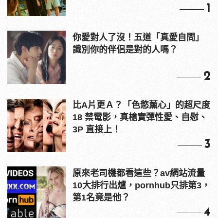
1
你愛對人了沒！五道「真愛自問」
識別你的伴侶是對的人嗎？
2
比A片更Ａ？「色慾薰心」的超尺度
18 禁電影，真槍實彈性愛、自慰、
3P 直接上！
3
原來老司機都看這些？av網站流量
10大排行出爐，pornhub只排第3，
第1名竟是他？
4