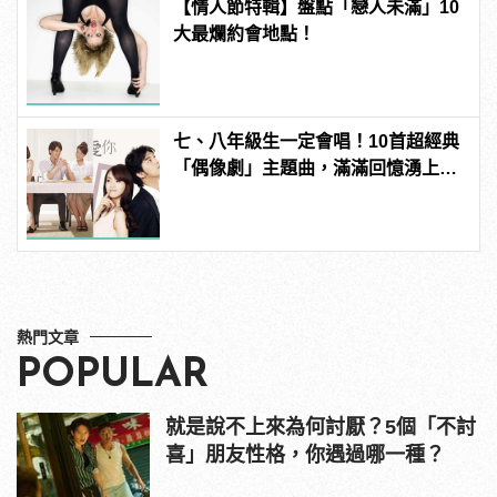
【情人節特輯】盤點「戀人未滿」10
大最爛約會地點！
七、八年級生一定會唱！10首超經典
「偶像劇」主題曲，滿滿回憶湧上心
頭
熱門文章
POPULAR
就是說不上來為何討厭？5個「不討
喜」朋友性格，你遇過哪一種？