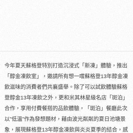
今年夏天蘇格登特別打造沉浸式「新凍」體驗，推出
「醇金凍飲室」，邀請所有想一嚐蘇格登13年醇金凍
飲滋味的消費者們共襄盛舉。除了可以試飲體驗蘇格
登醇金13年凍飲之外，更和米其林星級名店「斑泊」
合作，享用付費餐搭的品飲體驗，「斑泊」餐廳此次
以”低溫”作為發想題材，藉由波光粼粼的夏日池塘景
象，展現蘇格登13年醇金凍飲與炎炎夏季的結合，感