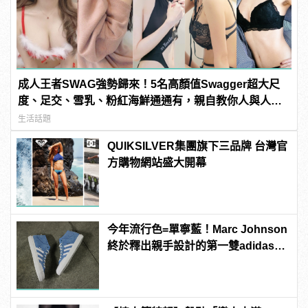
成人王者SWAG強勢歸來！5名高顏值Swagger超大尺
度、足交、雪乳、粉紅海鮮通通有，親自教你人與人的
連結！ | manfashion這樣變型男
生活話題
QUIKSILVER集團旗下三品牌 台灣官
方購物網站盛大開幕
今年流行色=單寧藍！Marc Johnson
終於釋出親手設計的第一雙adidas滑
板鞋！