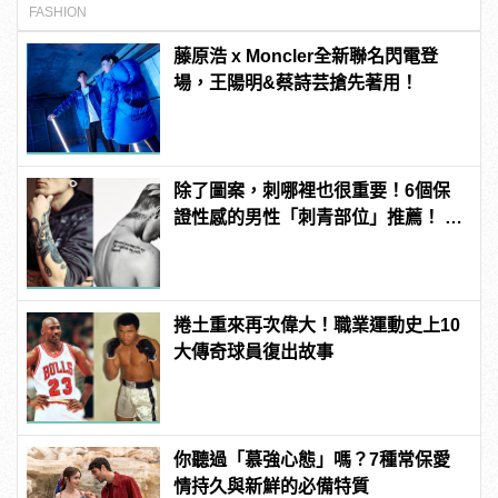
FASHION
藤原浩 x Moncler全新聯名閃電登
場，王陽明&蔡詩芸搶先著用！
除了圖案，刺哪裡也很重要！6個保
證性感的男性「刺青部位」推薦！ |
manfashion這樣變型男
捲土重來再次偉大！職業運動史上10
大傳奇球員復出故事
你聽過「慕強心態」嗎？7種常保愛
情持久與新鮮的必備特質