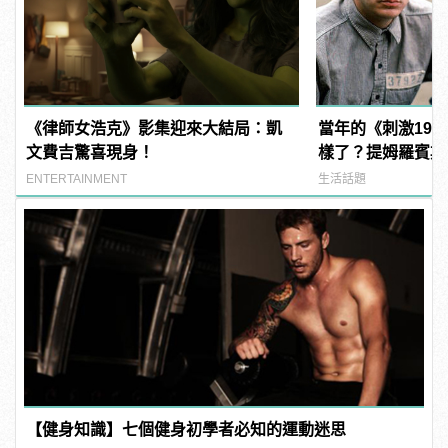
《律師女浩克》影集迎來大結局：凱
當年的《刺激199
文費吉驚喜現身！
樣了？提姆羅賓斯
驚：快認不出來！
ENTERTAINMENT
生活話題
【健身知識】七個健身初學者必知的運動迷思