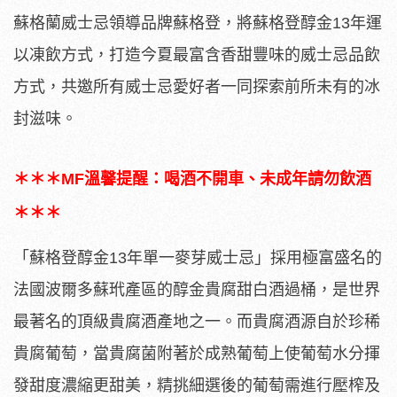
蘇格蘭威士忌領導品牌蘇格登，將蘇格登醇金13年運
以凍飲方式，打造今夏最富含香甜豐味的威士忌品飲
方式，共邀所有威士忌愛好者一同探索前所未有的冰
封滋味。
＊＊＊MF溫馨提醒：喝酒不開車、未成年請勿飲酒
＊＊＊
「蘇格登醇金13年單一麥芽威士忌」採用極富盛名的
法國波爾多蘇玳產區的醇金貴腐甜白酒過桶，是世界
最著名的頂級貴腐酒產地之一。而貴腐酒源自於珍稀
貴腐葡萄，當貴腐菌附著於成熟葡萄上使葡萄水分揮
發甜度濃縮更甜美，精挑細選後的葡萄需進行壓榨及