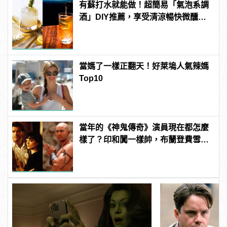
有蘇打水就能做！超簡易「氣泡系調
酒」DIY推薦，享受清涼暢快微醺週
末夜！
當媽了一樣正翻天！好萊塢人氣辣媽
Top10
當年的《神鬼傳奇》演員現在都怎麼
樣了？印和闐一樣帥，布蘭登費雪大
發福！