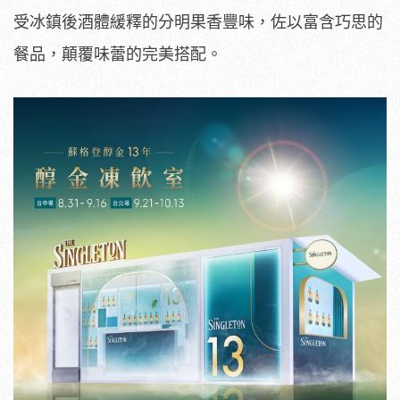
受冰鎮後酒體緩釋的分明果香豐味，佐以富含巧思的
餐品，顛覆味蕾的完美搭配。