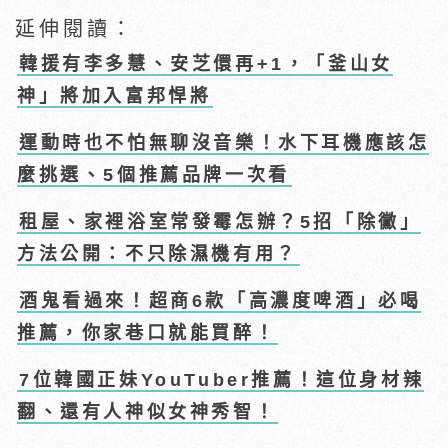
延伸閱讀：
韓援有李多慧、安芝儇再+1，「釜山女
神」將加入富邦悍將
運動時也不怕無聊沒音樂！水下耳機應該怎
麼挑選、5個推薦品牌一次看
租屋、家裡浴室常發霉怎辦？5招「除黴」
方法公開：不只除濕機有用？
酒鬼看過來！超商6款「高濃度啤酒」必喝
推薦，你家巷口就能買醉！
7位韓國正妹YouTuber推薦！這位身材辣
翻、還有人神似女神秀智！