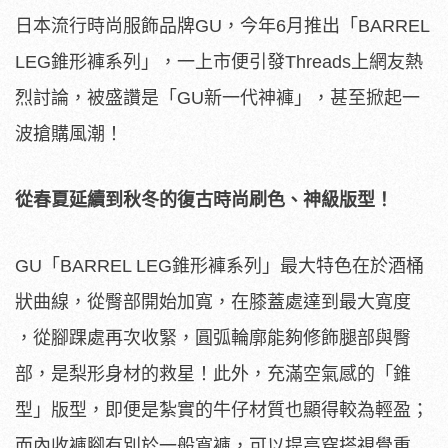
日本流行時尚服飾品牌GU，今年6月推出「BARREL
LEG錐形褲系列」，一上市便引發Threads上網友熱
烈討論，被盛讚是「GU新一代神褲」，甚至掀起一
波搶購風潮！
從春夏延續到秋冬的復古時尚刷色、神級版型！
GU「BARREL LEG錐形褲系列」最大特色在於酒桶
狀曲線，從臀部開始加寬，在膝蓋處達到最大寬度
，從腳踝處再次收緊，圓弧輪廓能夠修飾腿部與臀
部，是梨形身材的救星！此外，充滿空氣感的「錐
型」版型，即便是紮實的牛仔材質也顯得較為輕盈；
而內收褲腳有別於一般寬褲，可以提高穿搭視覺重