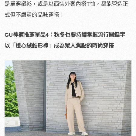
是單穿襯衫，或是以西裝外套內搭T恤，都能營造正
式但不嚴肅的品味穿搭！
GU
神褲推薦單品
4
：秋冬也要持續掌握流行關鍵字
以「燈心絨錐形褲」成為眾人焦點的時尚穿搭