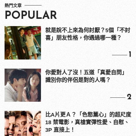
熱門文章
POPULAR
就是說不上來為何討厭？5個「不討
喜」朋友性格，你遇過哪一種？
1
你愛對人了沒！五道「真愛自問」
識別你的伴侶是對的人嗎？
2
比A片更Ａ？「色慾薰心」的超尺度
18 禁電影，真槍實彈性愛、自慰、
3P 直接上！