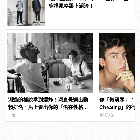
穿搭風格跟上潮流！
測過的都說準到爆炸！憑直覺選出動
你「微劈腿」了嗎？5
物排名，馬上看出你的「潛在性格與
Cheating」的
真面目」！
找藉口
日本
生活話題