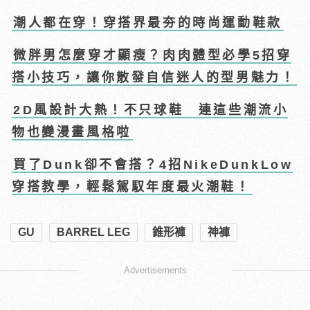
潮人都在穿！穿搭界最夯的時尚運動鞋款
微胖男怎麼穿才顯瘦？肉肉體型必學5招穿
搭小技巧，讓你散發自信迷人的型男魅力！
2D風設計大熱！不只球鞋 連這些潮流小
物也變漫畫風格啦
買了Dunk卻不會搭？4招NikeDunkLow
穿搭教學，輕鬆駕馭年度最火潮鞋！
GU
BARREL LEG
錐形褲
神褲
Advertisements