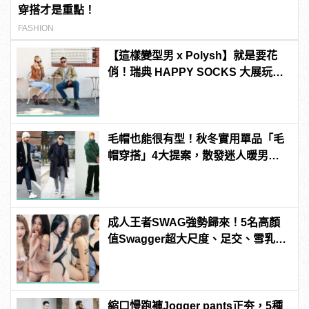
穿搭才是重點！
FASHION
【這樣變型男 x Polysh】就是要花
俏！瑞典 HAPPY SOCKS 大展玩心
創意的短襪時尚
毛帽也能很有型！秋冬實用單品「毛
帽穿搭」4大提案，散發迷人暖男魅
力！
成人王者SWAG強勢歸來！5名高顏
值Swagger超大尺度、足交、雪乳、
粉紅海鮮通通有，親自教你人與人的
連結！ | manfashion這樣變型男
縮口慢跑褲Jogger pants正夯，5種