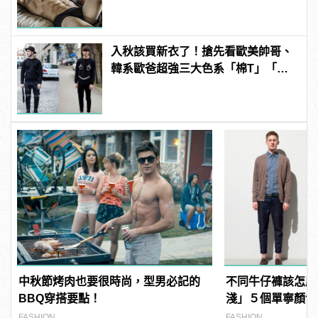
入秋該買新衣了！搶先看歐美帥哥、
韓系歐爸超強三大色系「棉T」「衛
衣」穿搭
中秋節烤肉也要很時尚，型男必記的
不同牛仔褲該怎麼
BBQ穿搭要點！
淺」５個單寧顏色
FASHION
FASHION