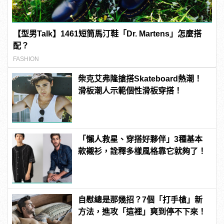
【型男Talk】1461短筒馬汀鞋「Dr. Martens」怎麼搭
配？
FASHION
柴克艾弗隆搶搭Skateboard熱潮！
滑板潮人示範個性滑板穿搭！
「懶人救星、穿搭好夥伴」3種基本
款襯衫，詮釋多樣風格靠它就夠了！
自慰總是那幾招？7個「打手槍」新
方法，進攻「這裡」爽到停不下來！