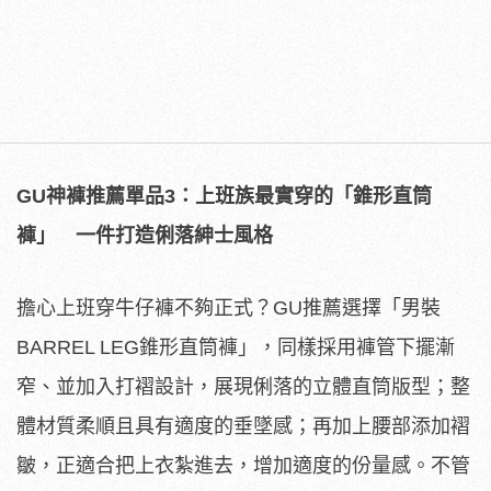
GU
神褲推薦單品
3
：上班族最實穿的「錐形直筒
褲」 一件打造俐落紳士風格
擔心上班穿牛仔褲不夠正式？GU推薦選擇「男裝
BARREL LEG錐形直筒褲」，同樣採用褲管下擺漸
窄、並加入打褶設計，展現俐落的立體直筒版型；整
體材質柔順且具有適度的垂墜感；再加上腰部添加褶
皺，正適合把上衣紮進去，增加適度的份量感。不管