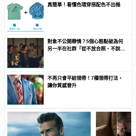
真簡單！看懂色環穿搭配色不出槌
對象不公開戀情？5個心態點破為何
另一半在社群「從不放合照、不說穩
交」
不再只會平結領帶！7種領帶打法，
讓你質感晉升