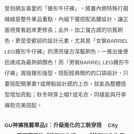
受到網友喜愛的「錐形牛仔褲」。膝蓋內側特殊打褶
縫線是整件單品重點，內縮下擺搭配高腰設計，讓正
面視覺看起來更修長；此外，加工復古感的彷舊刷
色，更是受歡迎的設計元素，尤其是「女裝BARREL
LEG錐形牛仔褲」的漂亮復古深藍刷色，一推出後便
迅速成為最熱銷顏色！而「男裝BARREL LEG錐形牛
仔褲」寬版錐形版型，搭配經典簡約的口袋設計，只
要搭配簡單素T或帶點設計感的上衣，就能為整體造
型增加亮點；秋冬時穿上帽T或毛衣，同樣能與丹寧
褲款完美搭配。
GU
神褲推薦單品
2
：升級進化的工裝穿搭
City