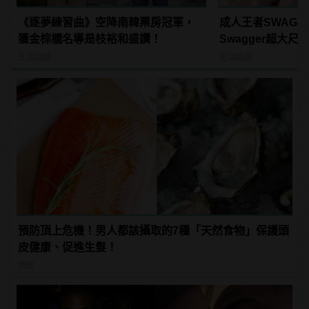
《逐夢練習曲》空降南韓票房冠軍，
成人王者SWAG
獲金棕櫚名導是枝裕和盛讚！
Swagger超大
紅海鮮通通有，親
生活話題
生活話題
結！ | manfash
預防頂上危機！男人都該攝取的7種「天然食物」保護頭
皮健康、促進生髮！
頭皮