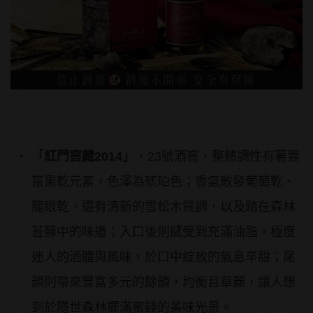
「紅門窖藏
2014
」
，23號酒窖，整體調性有著豐
富果乾元素，色澤為琥珀色；香氣散發葡萄乾、
龍眼乾，還有清新的雪松木質調，以及踏在森林
苔蘚中的味道；入口後則感受到充滿油脂，極度
迷人的酒體與風味，於口中綻放的氣息辛甜；尾
韻則帶來豐富多元的餘韻，均衡且華麗，讓人想
到於隱世森林擺滿蜜餞的美味光景。