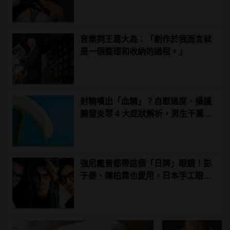
的猛男身材！
音樂詞王葛大為：「創作於我而言就
是一個整理和收納的過程。」
射精噴出「血精」？自慰過度、攝護
腺發炎等 4 大症狀解析，男生千萬要
注意！
強尼戴普都帶這個「日牌」眼鏡！彭
于晏、陳柏霖也愛用，日本手工眼鏡
TVR！