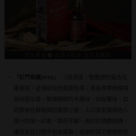
「紅門窖藏
2010
」
，1號酒窖，整體調性蘊含花
果香甜，呈現琥珀色圓潤色澤；香氣夾帶柑橘味
與哈密瓜香，散發細微的木桶味、削鉛筆味，如
同穿梭在蘇格蘭的果園小屋；入口香氣展現迷人
果汁的第一印象，甜而不膩，美好的酒體結構，
讓香氣在口腔中自由竄動；尾韻則留下輕微的花