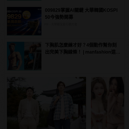
009829掌握AI關鍵 大華韓國KOSPI
50今強勢開募
PR・大華銀全能行銷方案
下胸肌怎麼練才好？4個動作幫你刻
出完美下胸線條！ | manfashion這樣
變型男