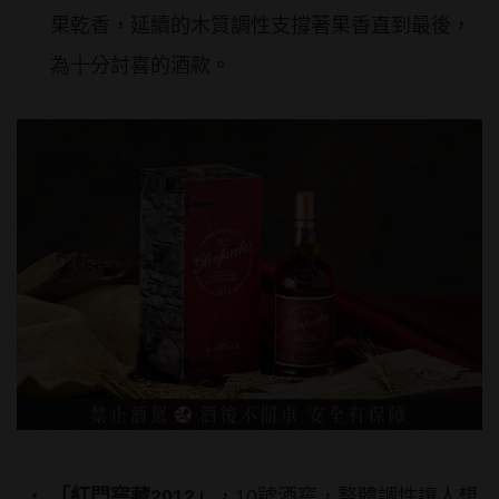
果乾香，延續的木質調性支撐著果香直到最後，
為十分討喜的酒款。
「紅門窖藏
2012
」
，10號酒窖，整體調性讓人想