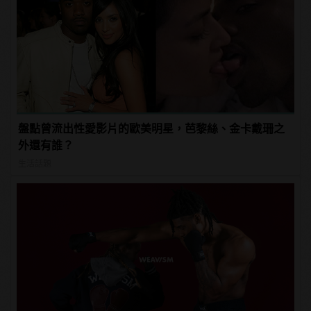
盤點曾流出性愛影片的歐美明星，芭黎絲、金卡戴珊之
外還有誰？
生活話題