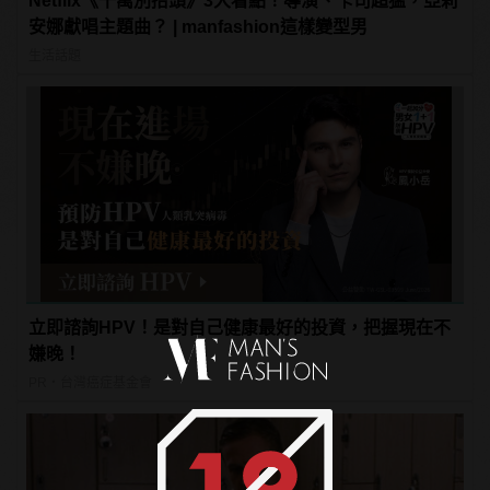
Netflix《千萬別抬頭》3大看點！導演、卡司超猛，亞莉
安娜獻唱主題曲？ | manfashion這樣變型男
生活話題
立即諮詢HPV！是對自己健康最好的投資，把握現在不
嫌晚！
PR・台灣癌症基金會