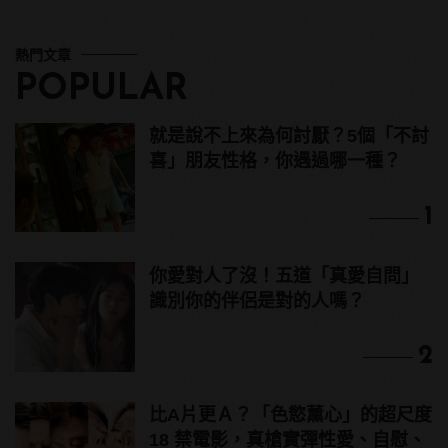
熱門文章
POPULAR
就是說不上來為何討厭？5個「不討
喜」朋友性格，你遇過哪一種？
1
你愛對人了沒！五道「真愛自問」
識別你的伴侶是對的人嗎？
2
比A片更Ａ？「色慾薰心」的超尺度
18 禁電影，真槍實彈性愛、自慰、