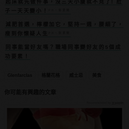
起床就先做件事，沒三天小腹就不見了! 肚
子一天天變小！
PR・新素簡
減肥首選，檸檬加它，堅持一週，腰細了，
瘦到你懷疑人生
PR・新素簡
同事能當好友嗎？職場同事變好友的5個成
功要素！
Glenfarclas
格蘭花格
威士忌
美食
你可能有興趣的文章
Recommended by