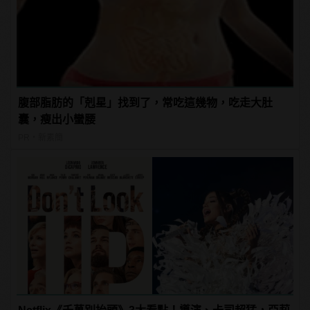
腹部脂肪的「剋星」找到了，常吃這幾物，吃走大肚
囊，瘦出小蠻腰
PR・新素簡