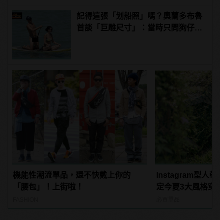
記得這張「划船照」嗎？奧蘭多布魯
首談「巨雕尺寸」：當時只問狗仔，
你們有那麼大的馬賽克嗎？
機能性潮流單品，還不快戴上你的
Instagram型
「腰包」！上街啦！
定今夏3大風格穿
FASHION
必買單品