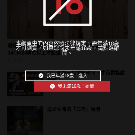
本網頁中的內容依照法律規定，需年滿18歲
就是愛巨根？國外「大老二限定」交友軟體，號稱
才可瀏覽，如果您尚未年滿18歲，請點選離
開。
14CM 的男性以上才給過？
生活話題
伴侶和妳一起預防HPV，才有資格說
我已年滿18歲！進入
愛妳！
我未滿18歲！離開
PR・台灣癌症基金會
追女生時的「三不」原則