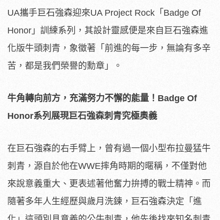
UA攜手巨石強森迎來UA Project Rock「Badge Of
Honor」訓練系列，其設計靈感便是來自巨石強森進
化版牛頭刺青，象徵著「前進的每一步，無論有多辛
苦，都是我們榮譽的勳章」。
牛角轉向前方，充滿努力不懈的能量！
Badge Of
Honor
系列展現巨石強森刺青究極奧義
在巨石強森的右手臂上，曾有過一個小型布拉曼猛牛
刺青，源自於他在WWE摔角時期的暱稱，不僅對他
來說意義重大、更表述著他奮力拚搏的戰士精神。而
隨著多年人生經歷與歲月洗鍊，巨石強森決定「進
化」這頭別具意義的公牛刺青，他先後找來知名刺青