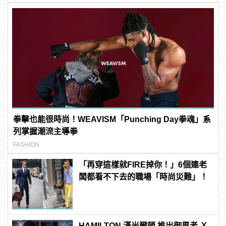
拳擊也能很時尚！WEAVISM「Punching Day拳魂」系
列掌握潮流主導拳
FASHION
「再穿這樣就FIRE掉你！」6個連老
闆都看不下去的職場「時尚災難」！
HAMILTON 漢米爾頓 推出御風者 Ｘ-