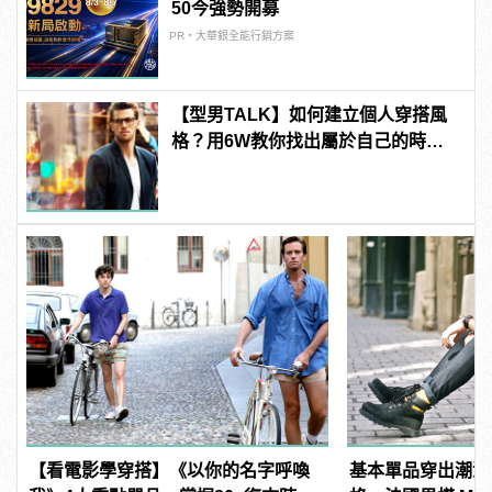
50今強勢開募
PR・大華銀全能行銷方案
【型男TALK】如何建立個人穿搭風
格？用6W教你找出屬於自己的時尚
新LOOK！
【看電影學穿搭】《以你的名字呼喚
基本單品穿出潮流