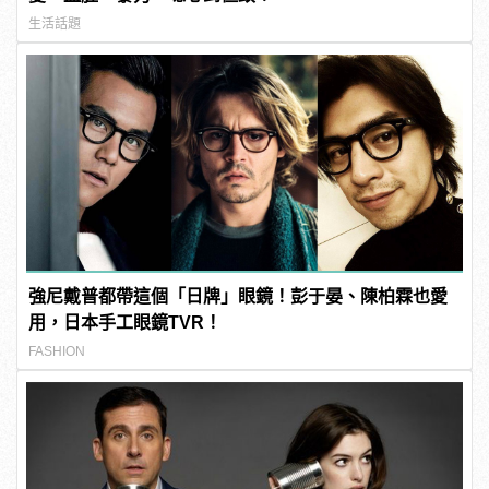
生活話題
強尼戴普都帶這個「日牌」眼鏡！彭于晏、陳柏霖也愛
用，日本手工眼鏡TVR！
FASHION