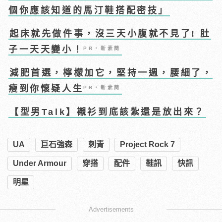
個你應該知道的馬汀鞋搭配密技」
起床就先做件事，沒三天小腹就不見了! 肚
子一天天變小！
PR・新素簡
減肥首選，檸檬加它，堅持一週，腰細了，
瘦到你懷疑人生
PR・新素簡
【型男Talk】襯衫到底該紮還是放出來？
UA
巨石強森
刺青
Project Rock 7
Under Armour
穿搭
配件
鞋訊
快訊
明星
Advertisements