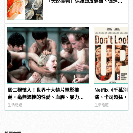
「天然食物」保護頭皮健康、促進生
髮！
毀三觀慎入！世界十大禁片電影推
Netflix《千萬
薦，毫無遮掩的性愛、血腥、暴力、
演、卡司超猛，亞
噁心到極致！ | manfashion這樣變型
曲？ | manfash
生活話題
生活話題
男