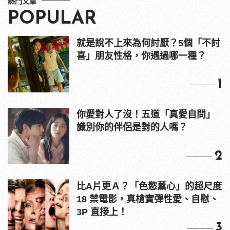
熱門文章
POPULAR
就是說不上來為何討厭？5個「不討
喜」朋友性格，你遇過哪一種？
1
你愛對人了沒！五道「真愛自問」
識別你的伴侶是對的人嗎？
2
比A片更Ａ？「色慾薰心」的超尺度
18 禁電影，真槍實彈性愛、自慰、
3P 直接上！
3