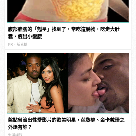
腹部脂肪的「剋星」找到了，常吃這幾物，吃走大肚
囊，瘦出小蠻腰
PR・新素簡
盤點曾流出性愛影片的歐美明星，芭黎絲、金卡戴珊之
外還有誰？
生活話題