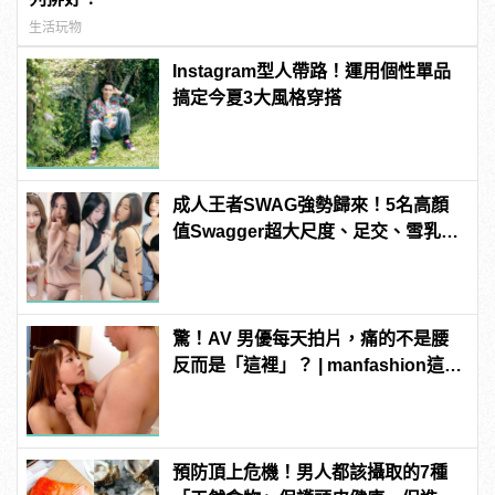
生活玩物
Instagram型人帶路！運用個性單品
搞定今夏3大風格穿搭
成人王者SWAG強勢歸來！5名高顏
值Swagger超大尺度、足交、雪乳、
粉紅海鮮通通有，親自教你人與人的
連結！ | manfashion這樣變型男
驚！AV 男優每天拍片，痛的不是腰
反而是「這裡」？ | manfashion這樣
變型男
預防頂上危機！男人都該攝取的7種