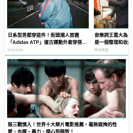
日系型男都穿這件！街頭潮人首選
音樂詞王葛大為：
「Adidas ATP」復古運動外套穿搭技
是一個整理和收納
巧
FASHION
時尚焦點
毀三觀慎入！世界十大禁片電影推薦，毫無遮掩的性
愛、血腥、暴力、噁心到極致！