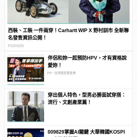
西裝、工裝 一件兩穿！Carhartt WIP X 野村訓市 全新聯
名發售資訊公開！
FASHION
伴侶和妳一起預防HPV，才有資格說
愛妳！
PR・台灣癌症基金會
穿出個人特色，型男必勝面試穿搭：
流行、文創產業篇！
009829掌握AI關鍵 大華韓國KOSPI