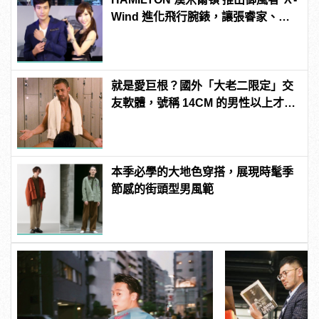
Wind 進化飛行腕錶，讓張睿家、小
茉莉帶你一起遨遊天際！
就是愛巨根？國外「大老二限定」交
友軟體，號稱 14CM 的男性以上才給
過？
本季必學的大地色穿搭，展現時髦季
節感的街頭型男風範