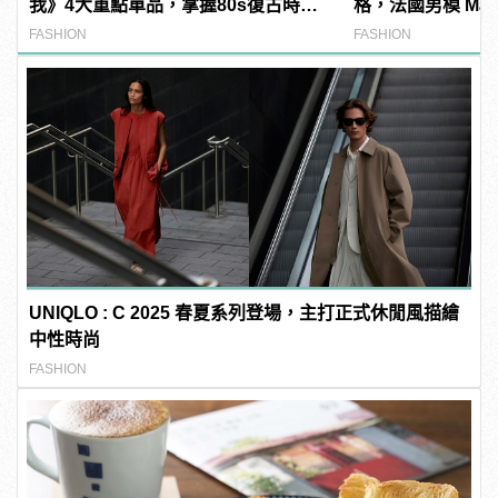
我》4大重點單品，掌握80s復古時裝
格，法國男模 Matthi
潮！
百變穿搭！
FASHION
FASHION
UNIQLO : C 2025 春夏系列登場，主打正式休閒風描繪
中性時尚
FASHION