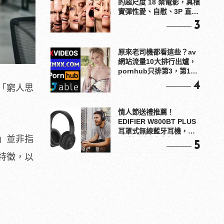
的超尺度 18 禁電影，真槍
實彈性愛、自慰、3P 直接
上！
3
原來老司機都看這些？av
網站流量10大排行出爐，
pornhub只排第3，第1名
竟是他？
4
「窮人思
情人節送禮推薦！
EDIFIER W800BT PLUS
耳罩式無線藍牙耳機，在
」並非指
耳邊傾訴甜言蜜語
5
特徵，以