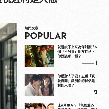
熱門文章
POPULAR
就是說不上來為何討厭？5
個「不討喜」朋友性格，
你遇過哪一種？
1
你愛對人了沒！五道「真
愛自問」識別你的伴侶是
對的人嗎？
2
比A片更Ａ？「色慾薰心」