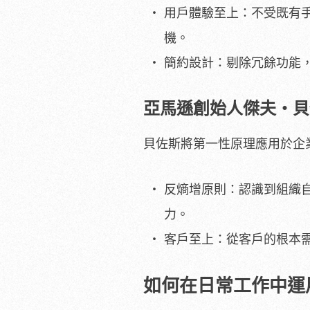
用戶體驗至上：不受既有
機。
簡約設計：剔除冗餘功能
亞馬遜創始人傑夫・貝
貝佐斯將第一性原理應用於企
反熵增原則：認識到組織
力。
客戶至上：從客戶的根本
如何在日常工作中運