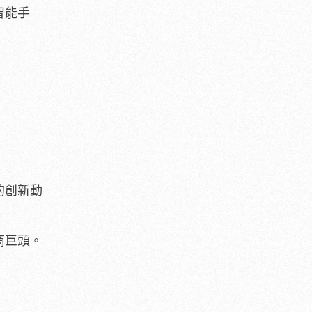
智能手
的創新動
商巨頭。