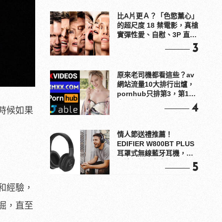
比A片更Ａ？「色慾薰心」
的超尺度 18 禁電影，真槍
實彈性愛、自慰、3P 直接
上！
3
原來老司機都看這些？av
網站流量10大排行出爐，
pornhub只排第3，第1名
竟是他？
4
時候如果
情人節送禮推薦！
EDIFIER W800BT PLUS
耳罩式無線藍牙耳機，在
耳邊傾訴甜言蜜語
5
和經驗，
掘，直至