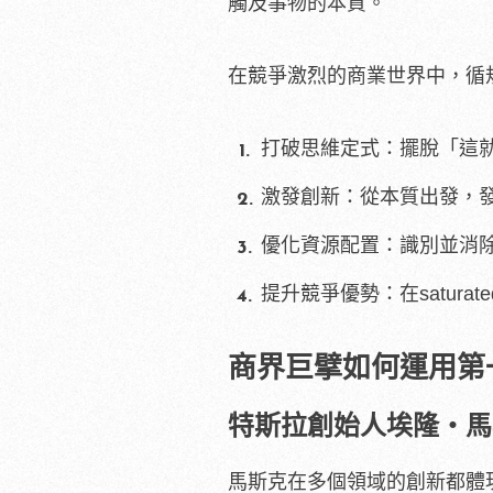
觸及事物的本質。
在競爭激烈的商業世界中，循
打破思維定式：擺脫「這
激發創新：從本質出發，
優化資源配置：識別並消
提升競爭優勢：在satura
商界巨擘如何運用第
特斯拉創始人埃隆・馬
馬斯克在多個領域的創新都體