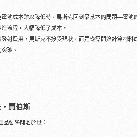
為電池成本難以降低時，馬斯克回到最基本的問題—電池
製造流程，大幅降低了成本。
箭發射費用，馬斯克不接受現狀，而是從零開始計算材料
的突破。
夫・賈伯斯
產品哲學聞名於世：