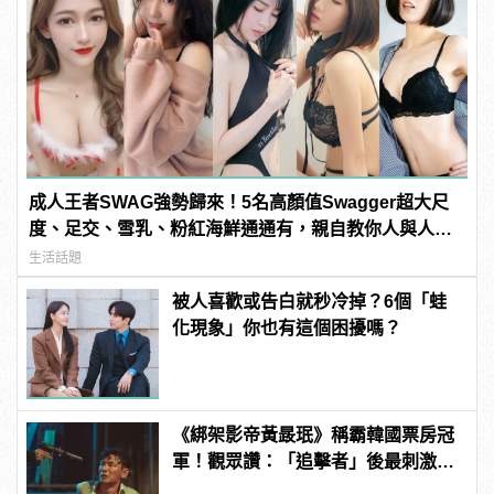
成人王者SWAG強勢歸來！5名高顏值Swagger超大尺
度、足交、雪乳、粉紅海鮮通通有，親自教你人與人的
連結！ | manfashion這樣變型男
生活話題
被人喜歡或告白就秒冷掉？6個「蛙
化現象」你也有這個困擾嗎？
《綁架影帝黃晸珉》稱霸韓國票房冠
軍！觀眾讚：「追擊者」後最刺激的
驚悚電影！ | manfashion這樣變型男