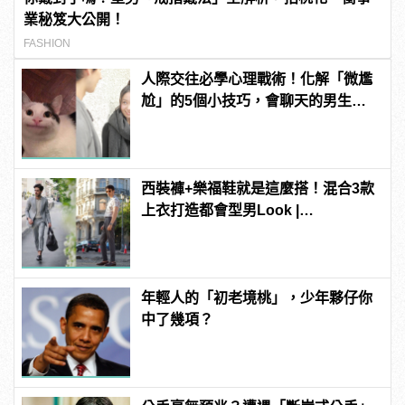
業秘笈大公開！
FASHION
人際交往必學心理戰術！化解「微尷
尬」的5個小技巧，會聊天的男生更
有魅力！ | manfashion這樣變型男
西裝褲+樂福鞋就是這麼搭！混合3款
上衣打造都會型男Look |
manfashion這樣變型男
年輕人的「初老境桃」，少年夥仔你
中了幾項？