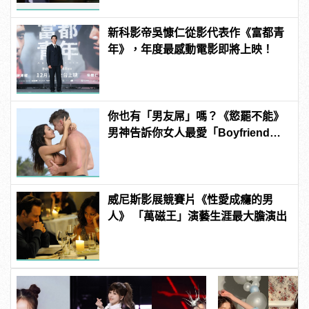
新科影帝吳慷仁從影代表作《富都青
年》，年度最感動電影即將上映！
你也有「男友屌」嗎？《慾罷不能》
男神告訴你女人最愛「Boyfriend
Dick」是啥？
威尼斯影展競賽片《性愛成癮的男
人》 「萬磁王」演藝生涯最大膽演出