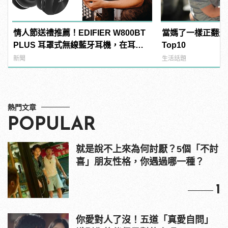
情人節送禮推薦！EDIFIER W800BT
當媽了一樣正翻天
PLUS 耳罩式無線藍牙耳機，在耳邊
Top10
傾訴甜言蜜語
新聞
生活話題
熱門文章
POPULAR
就是說不上來為何討厭？5個「不討
喜」朋友性格，你遇過哪一種？
1
你愛對人了沒！五道「真愛自問」