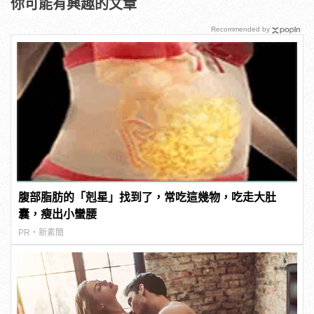
你可能有興趣的文章
Recommended by
腹部脂肪的「剋星」找到了，常吃這幾物，吃走大肚
囊，瘦出小蠻腰
PR・新素簡