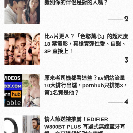
識別你的伴侶是對的人嗎？
2
比A片更Ａ？「色慾薰心」的超尺度
18 禁電影，真槍實彈性愛、自慰、
3P 直接上！
3
原來老司機都看這些？av網站流量
10大排行出爐，pornhub只排第3，
第1名竟是他？
4
情人節送禮推薦！EDIFIER
W800BT PLUS 耳罩式無線藍牙耳