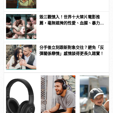
毀三觀慎入！世界十大禁片電影推
薦，毫無遮掩的性愛、血腥、暴力、
噁心到極致！ | manfashion這樣變型
男
分手後立刻跟新對象交往？避免「反
彈關係戀情」感情談得更長久踏實！