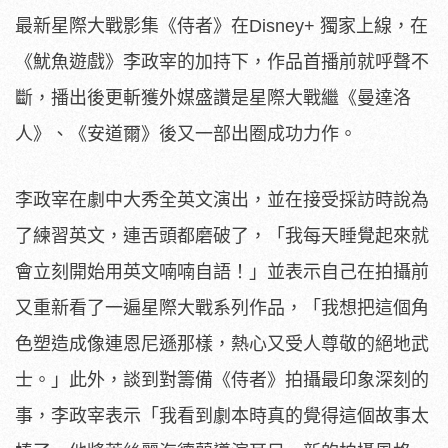
最新星際大戰影集《侍者》在Disney+ 獨家上線，在
《魷魚遊戲》李政宰的加持下，作品首播前就呼聲不
斷，播出後更斬獲外媒盛讚是星際大戰繼《曼達洛
人》、《安道爾》後又一部出圈成功力作。
李政宰在劇中大秀全英文演出，並在接受採訪時說為
了練習英文，連舌頭都磨破了，「我每天睡覺起來就
會立刻開始用英文喃喃自語！」並表示自己在拍攝前
又重新看了一遍星際大戰系列作品，「我想把這個角
色塑造成像連恩尼遜那樣，熱心又受人尊敬的絕地武
士。」此外，談到對籌備《侍者》拍攝最印象深刻的
事，李政宰表示「我看到劇本時真的覺得這個故事太