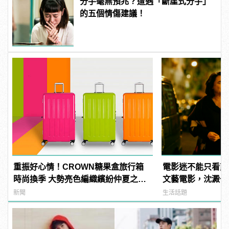
分手毫無預兆？遭遇「斷崖式分手」
的五個情傷建議！
重振好心情！CROWN糖果盒旅行箱
電影迷不能只看爽
時尚換季 大勢亮色編織繽紛仲夏之
文藝電影，沈澱一
夢！
新聞
生活話題