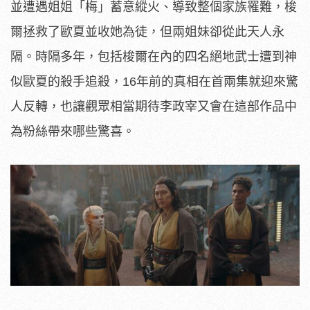
並遭遇姐姐「梅」蓄意縱火、導致整個家族罹難，梭
爾拯救了歐夏並收她為徒，但兩姐妹卻從此天人永
隔。時隔多年，包括梭爾在內的四名絕地武士遭到神
似歐夏的殺手追殺，16年前的真相在首兩集就迎來驚
人反轉，也讓觀眾相當期待李政宰又會在這部作品中
為粉絲帶來哪些驚喜。