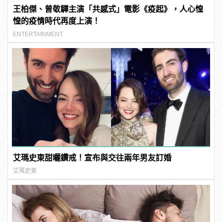
王柏傑、曾敬驊主演「共感式」電影《疫起》，人心惶
惶的疫情時代再度上演！
ENTERTAINMENT
艾瑪史東甜曬鑽戒！宣布與交往兩年男友訂婚
艾瑪史東