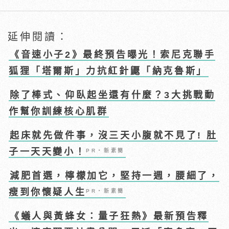
延伸閱讀：
《音速小子2》最終預告曝光！索尼克聯手
狐狸「塔爾斯」力抗紅針鼴「納克魯斯」
除了棒式、仰臥起坐還有什麼？3大挑戰動
作幫你訓練核心肌群
起床就先做件事，沒三天小腹就不見了! 肚
子一天天變小！
PR・新素簡
減肥首選，檸檬加它，堅持一週，腰細了，
瘦到你懷疑人生
PR・新素簡
《蟻人與黃蜂女：量子狂熱》最新預告釋