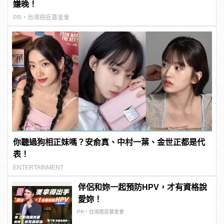
嫌晚！
PR・台灣癌症基金會
你聽過狗相正妹嗎？安俞真、中村一葉、金世正都是代
表！
ENTERTAINMENT
伴侶和妳一起預防HPV，才有資格說
愛妳！
PR・台灣癌症基金會