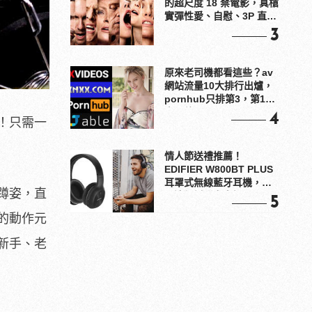
的超尺度 18 禁電影，真槍
實彈性愛、自慰、3P 直接
上！
3
原來老司機都看這些？av
網站流量10大排行出爐，
pornhub只排第3，第1名
竟是他？
4
！只需一
情人節送禮推薦！
EDIFIER W800BT PLUS
耳罩式無線藍牙耳機，在
蹲姿，直
耳邊傾訴甜言蜜語
5
的動作元
新手、老