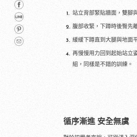
站立背部緊貼牆面，雙腳與
腹部收緊，下蹲時後臀先
緩緩下蹲直到大腿與地面平
再慢慢用力回到起始站立姿勢
組，同樣是不錯的訓練。
循序漸進 安全無虞