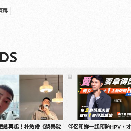
深蹲
DS
PR
超短髮再起！朴敘俊《梨泰院
伴侶和妳一起預防HPV，