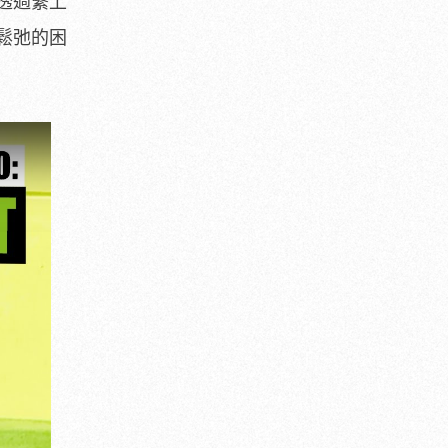
透過繫上
鬆弛的困