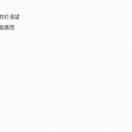
對於渴望
酸痛問