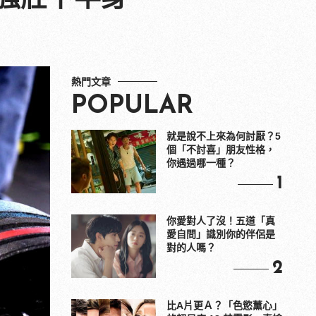
熱門文章
POPULAR
就是說不上來為何討厭？5
個「不討喜」朋友性格，
你遇過哪一種？
1
你愛對人了沒！五道「真
愛自問」識別你的伴侶是
對的人嗎？
2
比A片更Ａ？「色慾薰心」