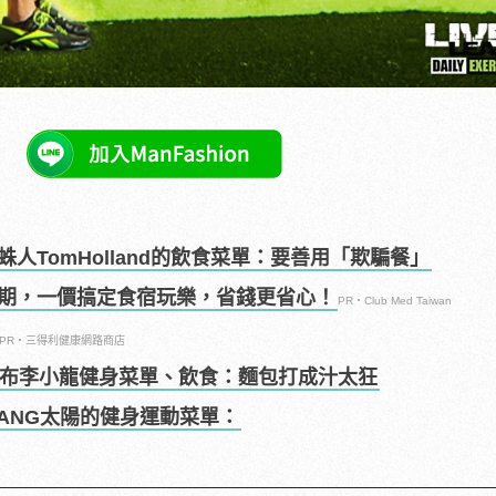
人TomHolland的飲食菜單：要善用「欺騙餐」
期，一價搞定食宿玩樂，省錢更省心！
PR・Club Med Taiwan
PR・三得利健康網路商店
公布李小龍健身菜單、飲食：麵包打成汁太狂
BANG太陽的健身運動菜單：