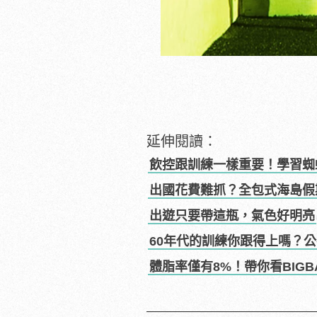
延伸閱讀：
飲控跟訓練一樣重要！學習蜘蛛
出國花費難抓？全包式海島假
出遊只要帶這瓶，氣色好明亮
60年代的訓練你跟得上嗎？
體脂率僅有8%！帶你看BIG