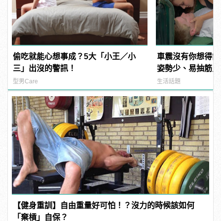
偷吃就能心想事成？5大「小王／小
車震沒有你想得舒
三」出沒的警訊！
姿勢少、易抽筋只是
型男Care
生活話題
【健身重訓】自由重量好可怕！？沒力的時候該如何
「棄槓」自保？