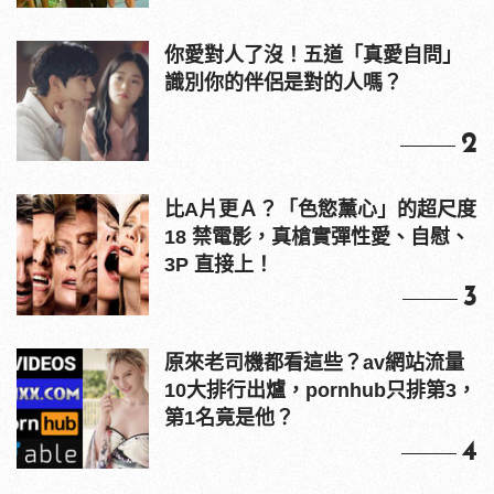
你愛對人了沒！五道「真愛自問」
識別你的伴侶是對的人嗎？
2
比A片更Ａ？「色慾薰心」的超尺度
18 禁電影，真槍實彈性愛、自慰、
3P 直接上！
3
原來老司機都看這些？av網站流量
10大排行出爐，pornhub只排第3，
第1名竟是他？
4