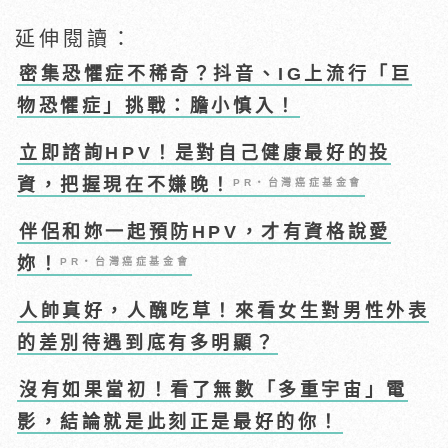
延伸閱讀：
密集恐懼症不稀奇？抖音、IG上流行「巨
物恐懼症」挑戰：膽小慎入！
立即諮詢HPV！是對自己健康最好的投
資，把握現在不嫌晚！
PR・台灣癌症基金會
伴侶和妳一起預防HPV，才有資格說愛
妳！
PR・台灣癌症基金會
人帥真好，人醜吃草！來看女生對男性外表
的差別待遇到底有多明顯？
沒有如果當初！看了無數「多重宇宙」電
影，結論就是此刻正是最好的你！