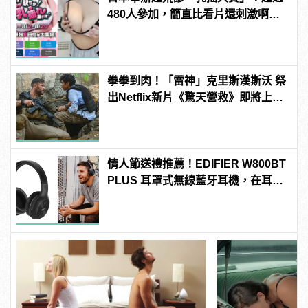
480人參加，簡直比看片還刺激啊！ |
manfashion這樣變型男
拳拳到肉！「雷神」克里斯漢斯沃 祭
出Netflix新片《驚天營救》即將上
線！
情人節送禮推薦！EDIFIER W800BT
PLUS 耳罩式無線藍牙耳機，在耳邊
傾訴甜言蜜語