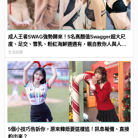
成人王者SWAG強勢歸來！5名高顏值Swagger超大尺
度、足交、雪乳、粉紅海鮮通通有，親自教你人與人的
連結！ | manfashion這樣變型男
生活話題
5個小技巧告訴你，原來韓妞要這樣追！訊息報備、直接
約出來？