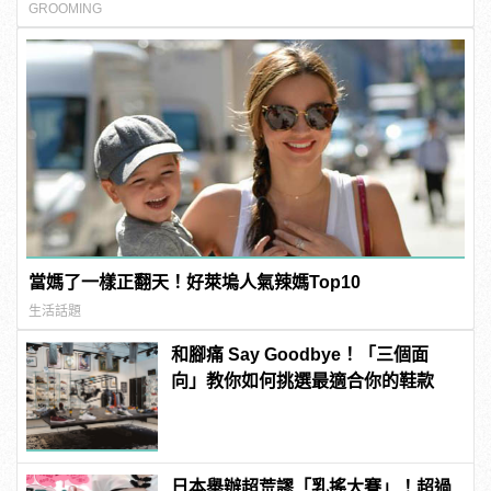
GROOMING
當媽了一樣正翻天！好萊塢人氣辣媽Top10
生活話題
和腳痛 Say Goodbye！「三個面
向」教你如何挑選最適合你的鞋款
日本舉辦超荒謬「乳搖大賽」！超過