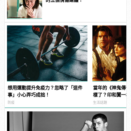
的五個情傷建議！
想用運動提升免疫力？忽略了「這件
當年的《神鬼傳奇
事」小心弄巧成拙！
樣了？印和闐一樣
發福！
防疫
生活話題