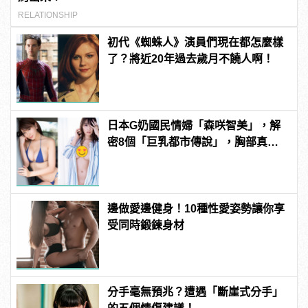
RELATIONSHIP
初代《蜘蛛人》演員們現在都怎麼樣
了？將近20年過去歲月不饒人啊！
日本G奶國民情婦「森咲智美」，解
密8個「巨乳都市傳說」，胸部真能
當手機架自拍？ | manfashion這樣變
型男
邊做愛邊健身！10種性愛姿勢讓你享
受同時鍛鍊身材
分手毫無預兆？遭遇「斷崖式分手」