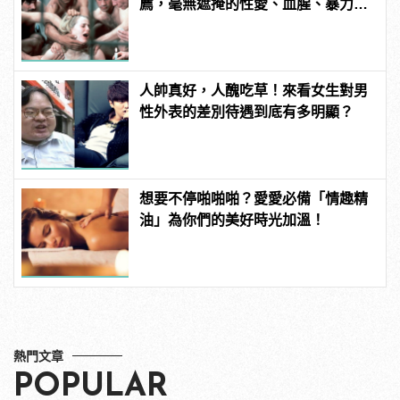
薦，毫無遮掩的性愛、血腥、暴力、
噁心到極致！
人帥真好，人醜吃草！來看女生對男
性外表的差別待遇到底有多明顯？
想要不停啪啪啪？愛愛必備「情趣精
油」為你們的美好時光加溫！
熱門文章
POPULAR