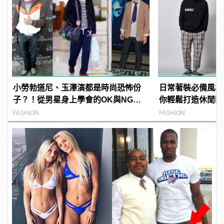
小勞勃道尼、玉澤演都是時尚恐怖份
日常著裝必備風格！
子？！從男星身上學會的OK與NG穿
你輕鬆打造休閒時
搭
FASHION
FASHION