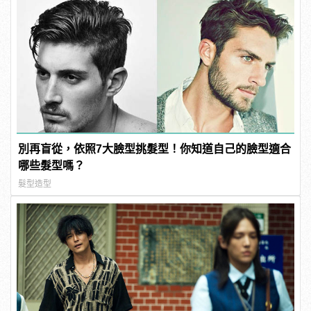
別再盲從，依照7大臉型挑髮型！你知道自己的臉型適合
哪些髮型嗎？
髮型造型