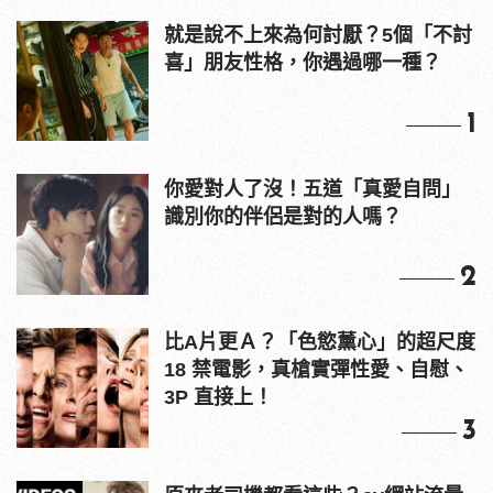
就是說不上來為何討厭？5個「不討
喜」朋友性格，你遇過哪一種？
1
你愛對人了沒！五道「真愛自問」
識別你的伴侶是對的人嗎？
2
比A片更Ａ？「色慾薰心」的超尺度
18 禁電影，真槍實彈性愛、自慰、
3P 直接上！
3