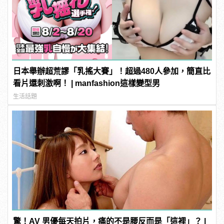
日本舉辦超荒謬「乳搖大賽」！超過480人參加，簡直比
看片還刺激啊！ | manfashion這樣變型男
生活話題
驚！AV 男優每天拍片，痛的不是腰反而是「這裡」？ |