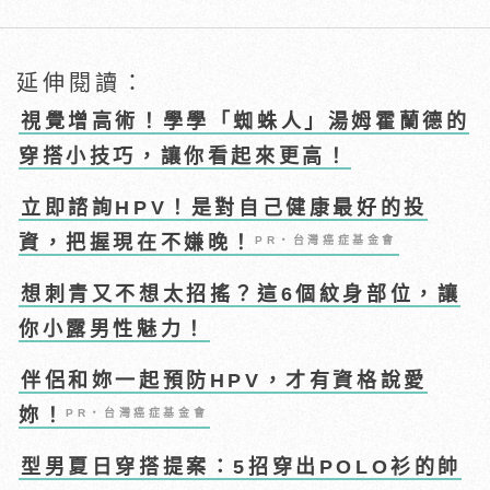
延伸閱讀：
視覺增高術！學學「蜘蛛人」湯姆霍蘭德的
穿搭小技巧，讓你看起來更高！
立即諮詢HPV！是對自己健康最好的投
資，把握現在不嫌晚！
PR・台灣癌症基金會
想刺青又不想太招搖？這6個紋身部位，讓
你小露男性魅力！
伴侶和妳一起預防HPV，才有資格說愛
妳！
PR・台灣癌症基金會
型男夏日穿搭提案：5招穿出POLO衫的帥