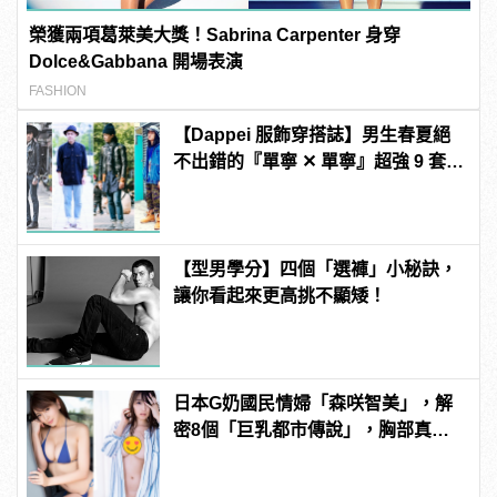
榮獲兩項葛萊美大獎！Sabrina Carpenter 身穿
Dolce&Gabbana 開場表演
FASHION
【Dappei 服飾穿搭誌】男生春夏絕
不出錯的『單寧 ✕ 單寧』超強 9 套示
範！
【型男學分】四個「選褲」小秘訣，
讓你看起來更高挑不顯矮！
日本G奶國民情婦「森咲智美」，解
密8個「巨乳都市傳說」，胸部真能
當手機架自拍？ | manfashion這樣變
型男