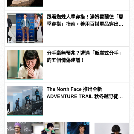
跟著蜘蛛人學穿搭！湯姆霍蘭德「夏
季穿搭」指南，善用百搭單品穿出好
感度！
分手毫無預兆？遭遇「斷崖式分手」
的五個情傷建議！
The North Face 推出全新
ADVENTURE TRAIL 秋冬越野徒步
系列