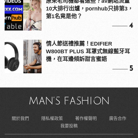
原來老司機都看這些？av網站流量
10大排行出爐，pornhub只排第3，
第1名竟是他？
4
情人節送禮推薦！EDIFIER
W800BT PLUS 耳罩式無線藍牙耳
機，在耳邊傾訴甜言蜜語
5
關於我們
隱私權政策
著作權聲明
廣告合作
我要投稿