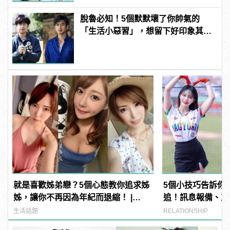
脫魯必知！5個默默壞了你帥氣的
「生活小惡習」，想留下好印象其實
很簡單！
就是喜歡姊弟戀？5個心態教你追求姊
5個小技巧告訴你
姊，讓你不再因為年紀而退縮！ |
追！訊息報備、直
manfashion這樣變型男
生活話題
RELATIONSHIP