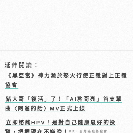
延伸閱讀：
《黑亞當》神力源於怒火行使正義對上正義
協會
豬大哥「復活」了！「AI豬哥亮」首支單
曲〈阿爸的話〉MV正式上線
立即諮詢HPV！是對自己健康最好的投
資，把握現在不嫌晚！
PR・台灣癌症基金會