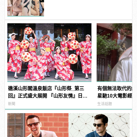
粉紅海鮮通通有，親自教你人與人的
連結！ | manfashion這樣變型男
礁溪山形閣溫泉飯店『山形祭_第三
有個無法取代的經
回』正式盛大展開 『山形友情』日本
星馳10大電影經
氛圍感爆表！
不記得了！
新聞
生活話題