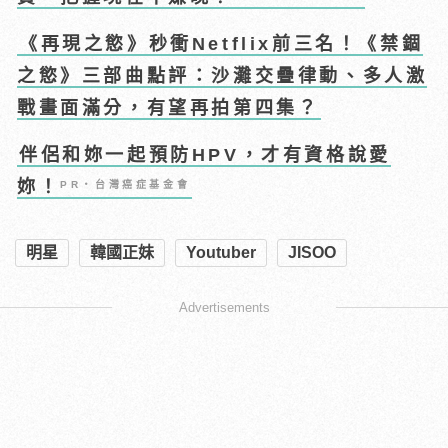
《再現之慾》秒衝Netflix前三名！《禁錮
之慾》三部曲點評：沙灘交疊律動、多人激
戰畫面滿分，有望再拍第四集？
伴侶和妳一起預防HPV，才有資格說愛
妳！
PR・台灣癌症基金會
明星
韓國正妹
Youtuber
JISOO
Advertisements