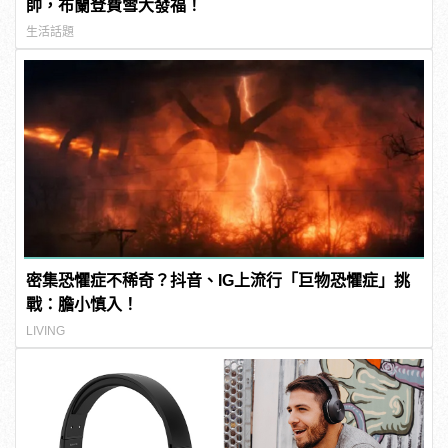
帥，布蘭登費雪大發福！
生活話題
密集恐懼症不稀奇？抖音、IG上流行「巨物恐懼症」挑
戰：膽小慎入！
LIVING