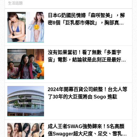
生活話題
日本G奶國民情婦「森咲智美」，解
密8個「巨乳都市傳說」，胸部真能
當手機架自拍？ | manfashion這樣變
型男
沒有如果當初！看了無數「多重宇
宙」電影，結論就是此刻正是最好的
你！
2024年開幕百貨公司統整！台北人等
了30年的大巨蛋將由 Sogo 進駐
成人王者SWAG強勢歸來！5名高顏
值Swagger超大尺度、足交、雪乳、