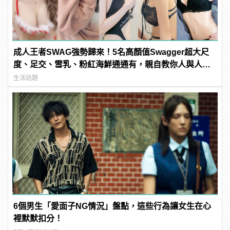
成人王者SWAG強勢歸來！5名高顏值Swagger超大尺
度、足交、雪乳、粉紅海鮮通通有，親自教你人與人的
連結！ | manfashion這樣變型男
生活話題
6個男生「愛面子NG情況」盤點，這些行為讓女生在心
裡默默扣分！