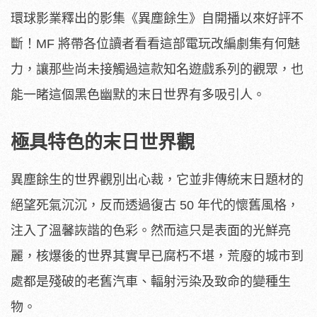
環球影業釋出的影集《異塵餘生》自開播以來好評不
斷！MF 將帶各位讀者看看這部電玩改編劇集有何魅
力，讓那些尚未接觸過這款知名遊戲系列的觀眾，也
能一睹這個黑色幽默的末日世界有多吸引人。
極具特色的末日世界觀
異塵餘生的世界觀別出心裁，它並非傳統末日題材的
絕望死氣沉沉，反而透過復古 50 年代的懷舊風格，
注入了溫馨詼諧的色彩。然而這只是表面的光鮮亮
麗，核爆後的世界其實早已腐朽不堪，荒廢的城市到
處都是殘破的老舊汽車、輻射污染及致命的變種生
物。