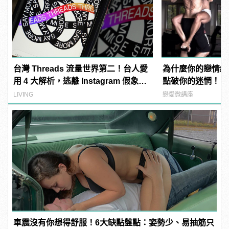
台灣 Threads 流量世界第二！台人愛
為什麼你的戀情總
用 4 大解析，逃離 Instagram 假象的
點破你的迷惘！
新天地？
LIVING
戀愛微講座
車震沒有你想得舒服！6大缺點盤點：姿勢少、易抽筋只