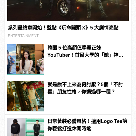
系列最終章開始！盤點《玩命關頭 X》5 大劇情亮點
ENTERTAINMENT
韓國 5 位高顏值學霸正妹
YouTuber！首爾大學的「她」神似
Jisoo？
就是說不上來為何討厭？5個「不討
喜」朋友性格，你遇過哪一種？
日常著裝必備風格！擅用Logo Tee讓
你輕鬆打造休閒時髦