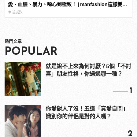
愛、血腥、暴力、噁心到極致！ | manfashion這樣變型
男
生活話題
熱門文章
POPULAR
就是說不上來為何討厭？5個「不討
喜」朋友性格，你遇過哪一種？
1
你愛對人了沒！五道「真愛自問」
識別你的伴侶是對的人嗎？
2