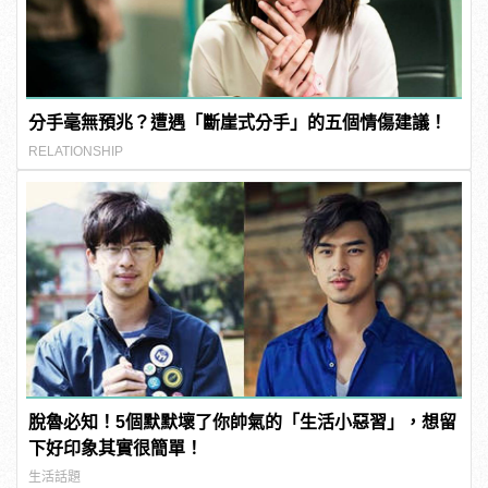
分手毫無預兆？遭遇「斷崖式分手」的五個情傷建議！
RELATIONSHIP
脫魯必知！5個默默壞了你帥氣的「生活小惡習」，想留
下好印象其實很簡單！
生活話題