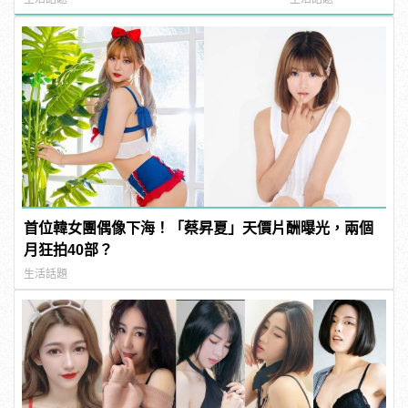
首位韓女團偶像下海！「蔡昇夏」天價片酬曝光，兩個
月狂拍40部？
生活話題