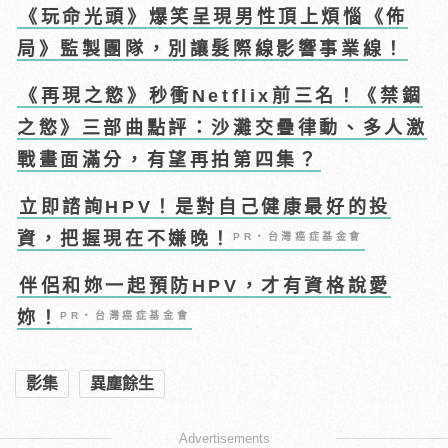
《玩命光頭》爆笑呈現男性頂上煩惱《佈
局》監製團隊，別讓髮際線影響事業線！
《再現之慾》秒衝Netflix前三名！《禁錮
之慾》三部曲點評：沙灘交疊律動、多人激
戰畫面滿分，有望再拍第四集？
立即諮詢HPV！是對自己健康最好的投
資，把握現在不嫌晚！
PR・台灣癌症基金會
伴侶和妳一起預防HPV，才有資格說愛
妳！
PR・台灣癌症基金會
影集
異塵餘生
Advertisements