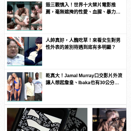
毀三觀慎入！世界十大禁片電影推
薦，毫無遮掩的性愛、血腥、暴力、
噁心到極致！
人帥真好，人醜吃草！來看女生對男
性外表的差別待遇到底有多明顯？
乾真大！Jamal Murray口交影片外流
讓人想起詹皇、Ibaka也有30公分驚
人巨根！