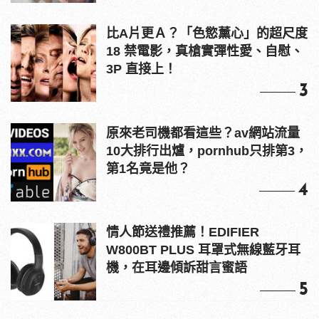
比A片更Ａ？「色慾薰心」的超尺度
18 禁電影，真槍實彈性愛、自慰、
3P 直接上！
3
原來老司機都看這些？av網站流量
10大排行出爐，pornhub只排第3，
第1名竟是他？
4
情人節送禮推薦！EDIFIER
W800BT PLUS 耳罩式無線藍牙耳
機，在耳邊傾訴甜言蜜語
5