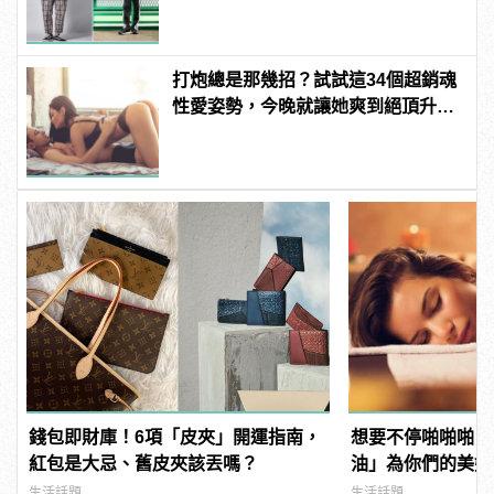
打炮總是那幾招？試試這34個超銷魂
性愛姿勢，今晚就讓她爽到絕頂升
天！ | manfashion這樣變型男
錢包即財庫！6項「皮夾」開運指南，
想要不停啪啪啪？
紅包是大忌、舊皮夾該丟嗎？
油」為你們的美好
生活話題
生活話題