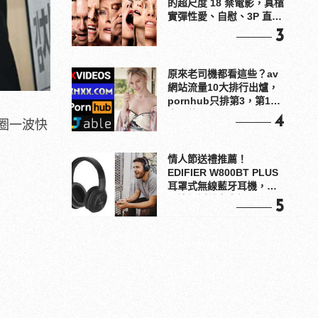
的超尺度 18 禁電影，真槍
實彈性愛、自慰、3P 直接
上！
3
原來老司機都看這些？av
網站流量10大排行出爐，
pornhub只排第3，第1名
竟是他？
4
圈一波快
情人節送禮推薦！
EDIFIER W800BT PLUS
耳罩式無線藍牙耳機，在
耳邊傾訴甜言蜜語
5