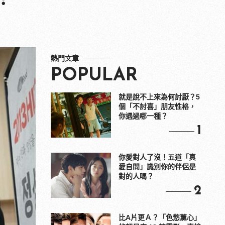
熱門文章
POPULAR
就是說不上來為何討厭？5
個「不討喜」朋友性格，
你遇過哪一種？
1
你愛對人了沒！五道「真
愛自問」識別你的伴侶是
對的人嗎？
2
比A片更Ａ？「色慾薰心」