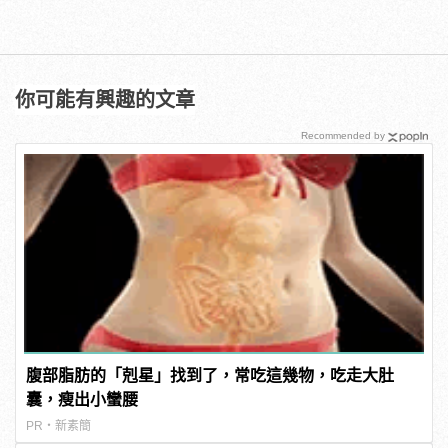
你可能有興趣的文章
Recommended by
腹部脂肪的「剋星」找到了，常吃這幾物，吃走大肚
囊，瘦出小蠻腰
PR・新素簡