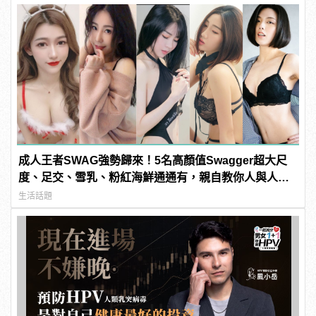
成人王者SWAG強勢歸來！5名高顏值Swagger超大尺
度、足交、雪乳、粉紅海鮮通通有，親自教你人與人的
連結！ | manfashion這樣變型男
生活話題