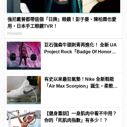
強尼戴普都帶這個「日牌」眼鏡！彭于晏、陳柏霖也愛
用，日本手工眼鏡TVR！
FASHION
巨石強森牛頭刺青再進化！ 全新 UA
Project Rock「Badge Of Honor」
威猛上架
有史以來最狂氣墊！Nike 全新鞋款
「Air Max Scorpion」誕生，柔軟得
像漫步在雲端！
【健身重訓】一身肌肉中看不中用？
你的「死肌肉指數」有多少！？