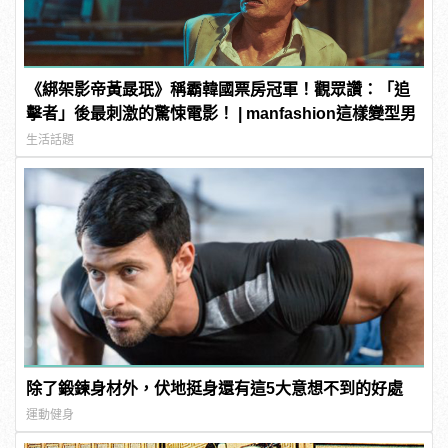
《綁架影帝黃晸珉》稱霸韓國票房冠軍！觀眾讚：「追
擊者」後最刺激的驚悚電影！ | manfashion這樣變型男
生活話題
除了鍛鍊身材外，伏地挺身還有這5大意想不到的好處
運動健身