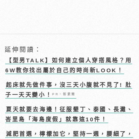
延伸閱讀：
【型男TALK】如何建立個人穿搭風格？用
6W教你找出屬於自己的時尚新LOOK！
起床就先做件事，沒三天小腹就不見了! 肚
子一天天變小！
PR・新素簡
夏天就要去海邊！征服墾丁、泰國、長灘、
峇里島「海島度假」就靠這10件！
減肥首選，檸檬加它，堅持一週，腰細了，