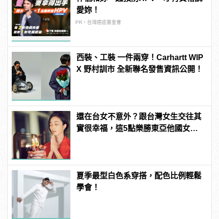
愛妳！
PR・台灣癌症基金會
西裝、工裝 一件兩穿！Carhartt WIP
X 野村訓市 全新聯名發售資訊公開！
還在台女不意外？跟台灣女生交往其
實很幸福，這5點樂勝東亞他國女
性！
夏季最型白色系穿搭，配色比例輕鬆
學會！