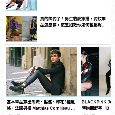
真的帥豹了！男生豹紋穿搭，豹紋單
品怎麼穿，這五招教你如何輕鬆駕
馭！
基本單品穿出潮流、搖滾、印花3種風
BLACKPINK Je
格，法國男模 Matthias Cornilleau 的
時尚關鍵字「Bike
百變穿搭！
到掉渣！
FASHION
FASHION