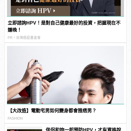
立即諮詢HPV！是對自己健康最好的投資，把握現在不
嫌晚！
PR・台灣癌症基金會
【大改造】電動宅男如何變身都會雅痞男？
FASHION
伴侶和妳一起預防HPV，才有資格說