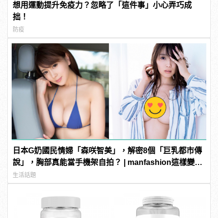
想用運動提升免疫力？忽略了「這件事」小心弄巧成
拙！
防疫
日本G奶國民情婦「森咲智美」，解密8個「巨乳都市傳
說」，胸部真能當手機架自拍？ | manfashion這樣變型
男
生活話題