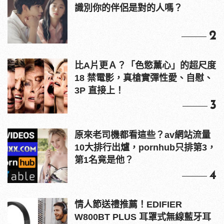
識別你的伴侶是對的人嗎？
2
比A片更Ａ？「色慾薰心」的超尺度
18 禁電影，真槍實彈性愛、自慰、
3P 直接上！
3
原來老司機都看這些？av網站流量
10大排行出爐，pornhub只排第3，
第1名竟是他？
4
情人節送禮推薦！EDIFIER
W800BT PLUS 耳罩式無線藍牙耳