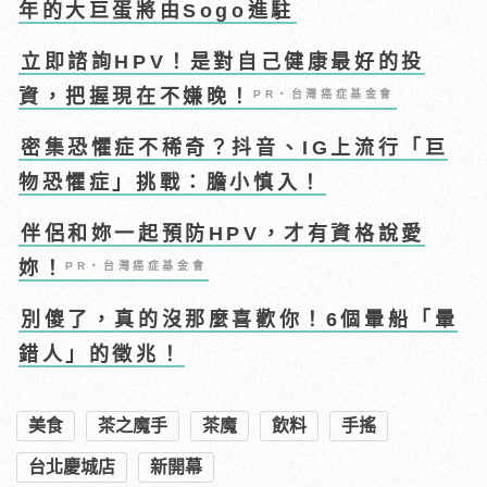
年的大巨蛋將由Sogo進駐
立即諮詢HPV！是對自己健康最好的投
資，把握現在不嫌晚！
PR・台灣癌症基金會
密集恐懼症不稀奇？抖音、IG上流行「巨
物恐懼症」挑戰：膽小慎入！
伴侶和妳一起預防HPV，才有資格說愛
妳！
PR・台灣癌症基金會
別傻了，真的沒那麼喜歡你！6個暈船「暈
錯人」的徵兆！
美食
茶之魔手
茶魔
飲料
手搖
台北慶城店
新開幕