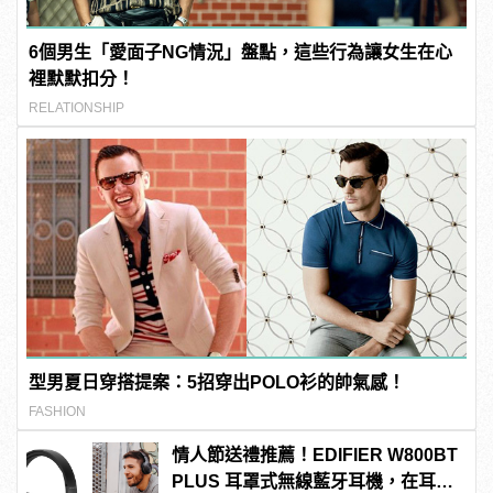
6個男生「愛面子NG情況」盤點，這些行為讓女生在心
裡默默扣分！
RELATIONSHIP
型男夏日穿搭提案：5招穿出POLO衫的帥氣感！
FASHION
情人節送禮推薦！EDIFIER W800BT
PLUS 耳罩式無線藍牙耳機，在耳邊