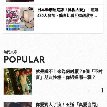
日本舉辦超荒謬「乳搖大賽」！超過
480人參加，簡直比看片還刺激啊！ |
manfashion這樣變型男
熱門文章
POPULAR
就是說不上來為何討厭？5個「不討
喜」朋友性格，你遇過哪一種？
1
你愛對人了沒！五道「真愛自問」