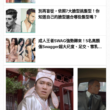
別再盲從，依照7大臉型挑髮型！你
知道自己的臉型適合哪些髮型嗎？
成人王者SWAG強勢歸來！5名高顏
值Swagger超大尺度、足交、雪乳、
粉紅海鮮通通有，親自教你人與人的
連結！ | manfashion這樣變型男