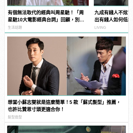
有個無法取代的經典叫周星馳！「周
九成有錢人不炫富
星馳10大電影經典台詞」回顧，別說
出有錢人如何低調
不記得了！
藏不住
生活話題
LIVING
想當小蘇志燮就是這麼簡單！5 款「蘇式髮型」推薦，
也許比贊恩寸頭更適合你！
髮型造型