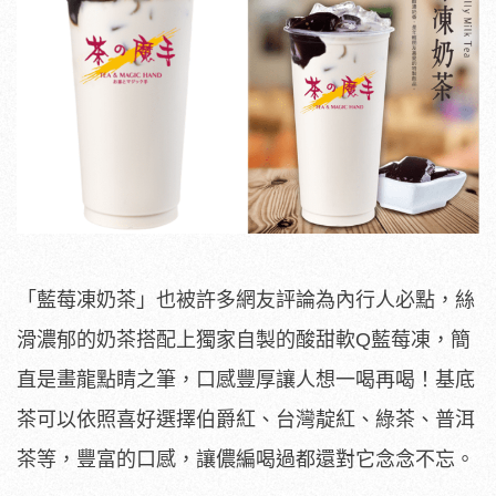
「藍莓凍奶茶」也被許多網友評論為內行人必點，絲
滑濃郁的奶茶搭配上獨家自製的酸甜軟Q藍莓凍，簡
直是畫龍點睛之筆，口感豐厚讓人想一喝再喝！基底
茶可以依照喜好選擇伯爵紅、台灣靛紅、綠茶、普洱
茶等，豐富的口感，讓儂編喝過都還對它念念不忘。