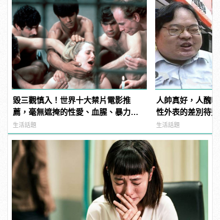
毀三觀慎入！世界十大禁片電影推
人帥真好，人醜吃
薦，毫無遮掩的性愛、血腥、暴力、
性外表的差別待遇
噁心到極致！ | manfashion這樣變型
生活話題
生活話題
男