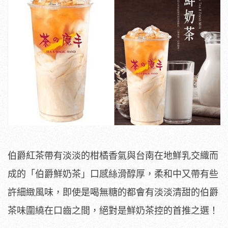
伯爵紅茶帶有淡淡的柑橘香氣與台南在地鮮乳交織而
成的「伯爵鮮奶茶」口感絲滑醇厚，柔和中又帶有些
許細緻風味，即使是喝無糖的都會有淡淡清甜的伯爵
茶味圍繞在口齒之間，絕對是鮮奶茶控的首推之選！