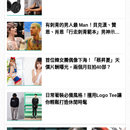
傾訴甜言蜜語
有刺青的男人最 Man！貝克漢、贊
恩、肖恩「行走刺青範本」男神示
範！
首位韓女團偶像下海！「蔡昇夏」天
價片酬曝光，兩個月狂拍40部？
日常著裝必備風格！擅用Logo Tee讓
你輕鬆打造休閒時髦