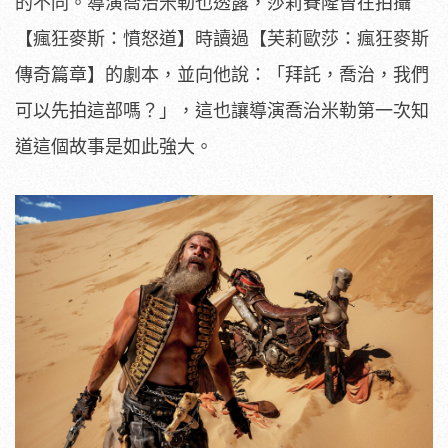
的不同。
導演喬治米勒也透露，莎莉賽隆曾在拍攝
【瘋狂麥斯：憤怒道】
時讀過【芙莉歐莎：瘋狂麥斯
傳奇篇章】的劇本，並向他說：「
拜託，喬治，我們
可以先拍這部嗎？」，
這也讓導演喬治米勒第一次知
道這個故事是如此強大。