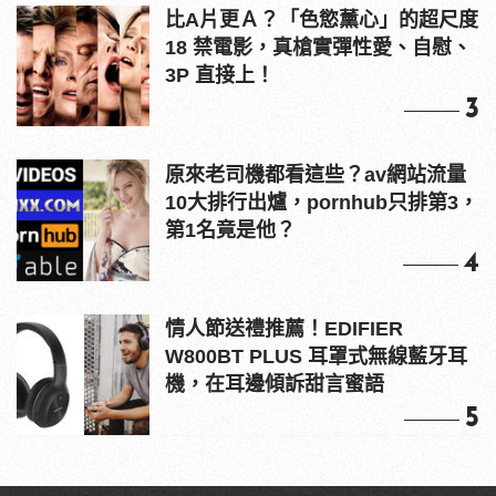
比A片更Ａ？「色慾薰心」的超尺度
18 禁電影，真槍實彈性愛、自慰、
3P 直接上！
3
原來老司機都看這些？av網站流量
10大排行出爐，pornhub只排第3，
第1名竟是他？
4
情人節送禮推薦！EDIFIER
W800BT PLUS 耳罩式無線藍牙耳
機，在耳邊傾訴甜言蜜語
5