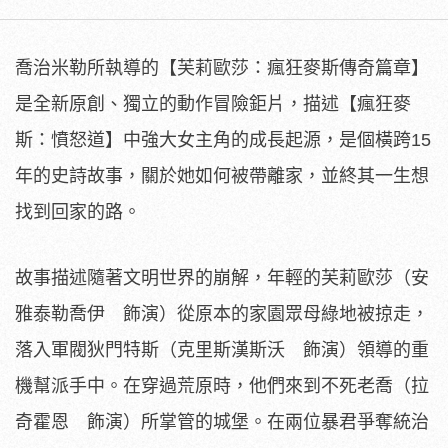
喬治米勒所執導的【芙莉歐莎：瘋狂麥斯傳奇篇章】
是全新原創、獨立的動作冒險鉅片，描述【瘋狂麥
斯：憤怒道】中強大女主角的成長起源，是個橫跨15
年的史詩故事，關於她如何被帶離家，並終其一生想
找到回家的路。
故事描述隨著文明世界的崩解，年輕的芙莉歐莎（安
雅泰勒喬伊 飾演）從原本的家園眾母綠地被掠走，
落入軍閥狄門特斯（
克里斯漢斯沃 飾演）領導的重
機幫派手中。在穿過荒原時，他們來到不死老喬（
拉
奇霍恩 飾演）所掌管的城堡。在兩位暴君爭奪統治