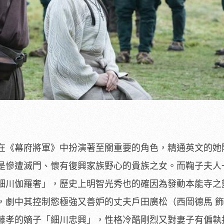
在《幕府將軍》
中扮演著至關重要的角色，
精通英文的她
是慘遭滅門、
懷有復興家族野心的貴族之女。
而鞠子夫人
細川伽羅奢」，
歷史上明智光秀也的確因為發動本能寺之
，劇中其控制慾極強又善妒的丈夫戶田廣松（
西岡德馬 
藤孝的嫡子「細川忠興」，
性格冷酷剛烈又對妻子有偏執