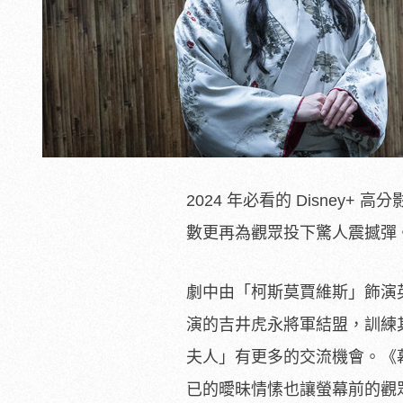
2024 年必看的 Disne
數更再為觀眾投下驚人震撼彈
劇中由「
柯斯莫賈維斯」飾演
演的吉井虎永將軍結盟，
訓練
夫人」有更多的交流機會。《
已的曖昧情愫也讓螢幕前的觀