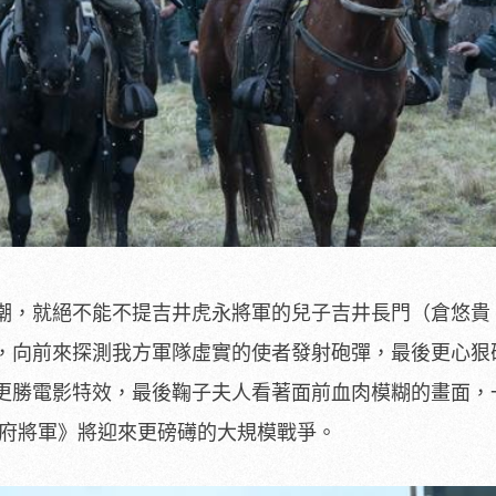
潮，
就絕不能不提吉井虎永將軍的兒子吉井長門（倉悠貴
，
向前來探測我方軍隊虛實的使者發射砲彈，最後更心狠
更勝電影特效，
最後鞠子夫人看著面前血肉模糊的畫面，
幕府將軍》將迎來更磅礡的大規模戰爭。