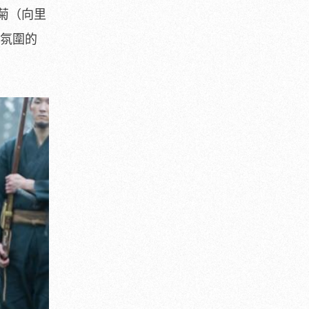
菊（向里
氛圍的