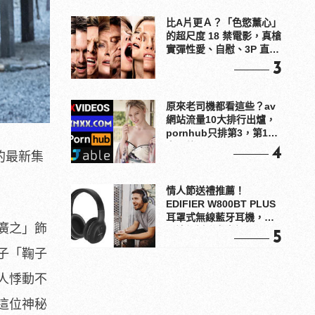
比A片更Ａ？「色慾薰心」
的超尺度 18 禁電影，真槍
實彈性愛、自慰、3P 直接
上！
3
原來老司機都看這些？av
網站流量10大排行出爐，
pornhub只排第3，第1名
竟是他？
4
出的最新集
情人節送禮推薦！
EDIFIER W800BT PLUS
耳罩式無線藍牙耳機，在
廣之」飾
耳邊傾訴甜言蜜語
5
子「
鞠子
人悸動不
這位神秘