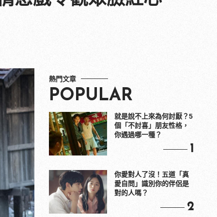
熱門文章
POPULAR
就是說不上來為何討厭？5
個「不討喜」朋友性格，
你遇過哪一種？
1
你愛對人了沒！五道「真
愛自問」識別你的伴侶是
對的人嗎？
2