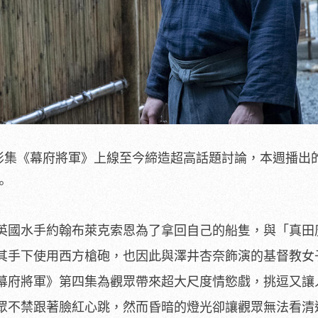
y+ 高分影集《幕府將軍》上線至今締造超高話題討論，本週播
。
英國水手約翰布萊克索恩為了拿回自己的船隻，
與「真田
其手下使用西方槍砲，也因此與澤井杏奈飾演的基督教女
幕府將軍》
第四集為觀眾帶來超大尺度情慾戲，
挑逗又讓
眾不禁跟著臉紅心跳
，然而昏暗的燈光卻讓觀眾無法看清