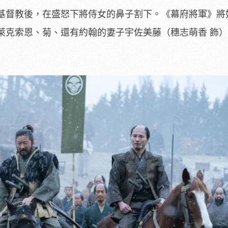
基督教後，在盛怒下將侍女的鼻子割下。《
幕府將軍》將
萊克索恩、菊、
還有約翰的妻子宇佐美藤（穗志萌香 飾