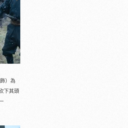
 飾）為
砍下其頭
一