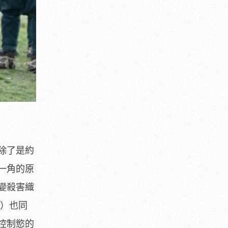
除了是約
一角的原
變殺害織
飾）也同
控制慾的