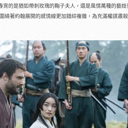
春宵的是猶如帶刺玫瑰的鞠子夫人，
還是風情萬種的藝妓
讓圍繞著約翰展開的感情線更加錯綜複雜，
為充滿權謀肅殺