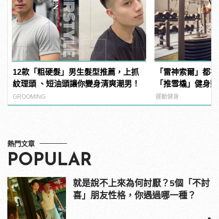
12款「粗硬髮」男生髮型推薦，上抓
「雷神索爾」都在
紋理頭 、短油頭讓你變身清爽潮男！
「推雪橇」健身動
增加爆發力！ | ma
GROOMING
運動健身
男
熱門文章
POPULAR
就是說不上來為何討厭？5個「不討
喜」朋友性格，你遇過哪一種？