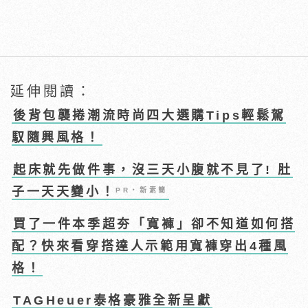
延伸閱讀：
後背包襲捲潮流時尚四大選購Tips輕鬆駕
馭隨興風格！
起床就先做件事，沒三天小腹就不見了! 肚
子一天天變小！
PR・新素簡
買了一件本季超夯「寬褲」卻不知道如何搭
配？快來看穿搭達人示範用寬褲穿出4種風
格！
TAGHeuer泰格豪雅全新呈獻