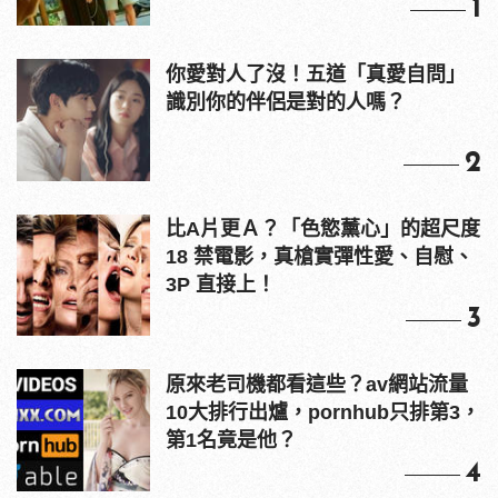
1
你愛對人了沒！五道「真愛自問」
識別你的伴侶是對的人嗎？
2
比A片更Ａ？「色慾薰心」的超尺度
18 禁電影，真槍實彈性愛、自慰、
3P 直接上！
3
原來老司機都看這些？av網站流量
10大排行出爐，pornhub只排第3，
第1名竟是他？
4