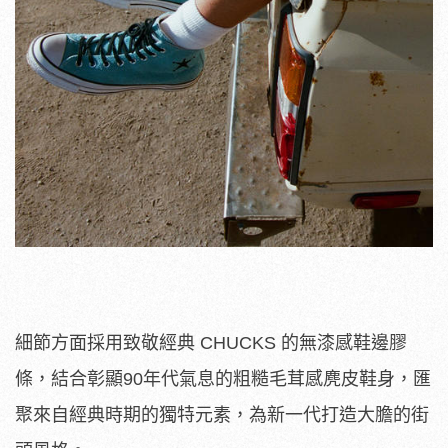
細節方面採用致敬經典 CHUCKS 的無漆感鞋邊膠
條，結合彰顯90年代氣息的粗糙毛茸感麂皮鞋身，匯
聚來自經典時期的獨特元素，為新一代打造大膽的街