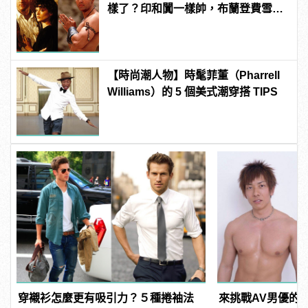
樣了？印和闐一樣帥，布蘭登費雪大
發福！
【時尚潮人物】時髦菲董（Pharrell
Williams）的 5 個美式潮穿搭 TIPS
穿襯衫怎麼更有吸引力？５種捲袖法
來挑戰AV男優的