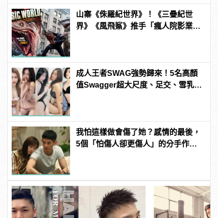
山寨《侏羅紀世界》！《三疊紀世
界》《風飛鯊》推手「瘋人院影業」
如何片片賺錢？
成人王者SWAG強勢歸來！5名高顏
值Swagger超大尺度、足交、雪乳、
粉紅海鮮通通有，親自教你人與人的
連結！ | manfashion這樣變型男
我怕這樣做會傷了她？感情的最後，
5個「怕傷人卻更傷人」的分手作為 |
manfashion這樣變型男