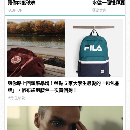
讓你帥度破表
水健一個禮拜要尻1
manfashion這
FASHION
運動健身
讓你路上回頭率暴增！盤點 5 家大學生最愛的「包包品
牌」，帆布袋到腰包一次買個夠！
大學生最愛