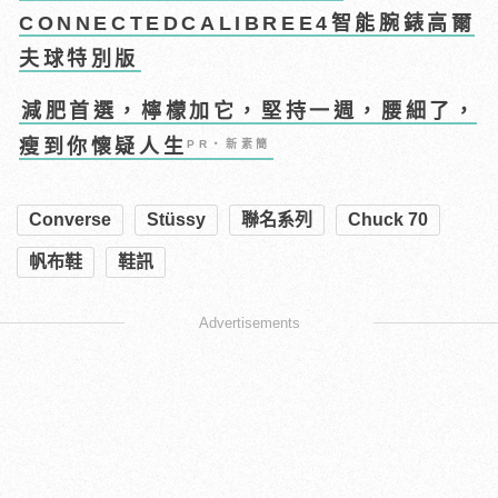
CONNECTEDCALIBREE4智能腕錶高爾
夫球特別版
減肥首選，檸檬加它，堅持一週，腰細了，
瘦到你懷疑人生
PR・新素簡
Converse
Stüssy
聯名系列
Chuck 70
帆布鞋
鞋訊
Advertisements