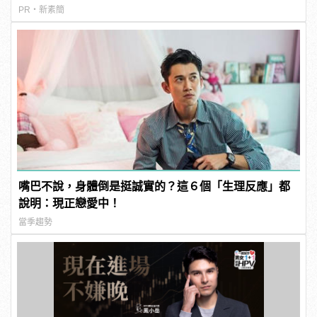
PR・新素簡
嘴巴不說，身體倒是挺誠實的？這６個「生理反應」都
說明：現正戀愛中！
當季趨勢