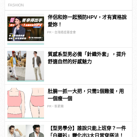
FASHION
伴侶和妳一起預防HPV，才有資格說
愛妳！
PR・台灣癌症基金會
質感系型男必備「針織外套」，提升
舒適自然的好感魅力
肚腩一抓一大把，只需1個雞蛋，用
一個瘦一個
PR・新素簡
【型男學分】誰說只能上班穿？一件
「白襯衫」變化出3大日常穿搭法！