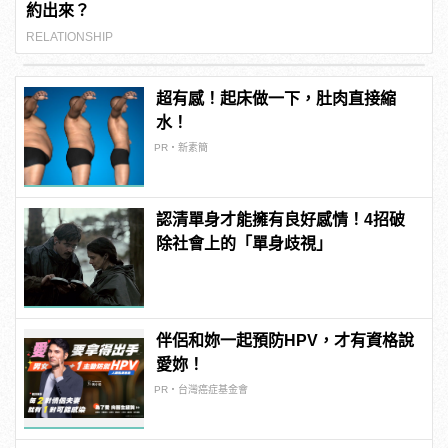
約出來？
RELATIONSHIP
超有感！起床做一下，肚肉直接縮
水！
PR・新素簡
認清單身才能擁有良好感情！4招破
除社會上的「單身歧視」
伴侶和妳一起預防HPV，才有資格說
愛妳！
PR・台灣癌症基金會