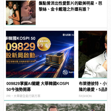
盤點曾流出性愛影片的歐美明星，芭
黎絲、金卡戴珊之外還有誰？
009829掌握AI關鍵 大華韓國KOSPI
布萊德彼特、小勞
50今強勢開募
隆的最愛，5品牌
邊時尚感 ！
PR・大華銀全能行銷方案
FASHION