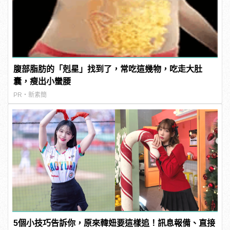
腹部脂肪的「剋星」找到了，常吃這幾物，吃走大肚
囊，瘦出小蠻腰
PR・新素簡
5個小技巧告訴你，原來韓妞要這樣追！訊息報備、直接