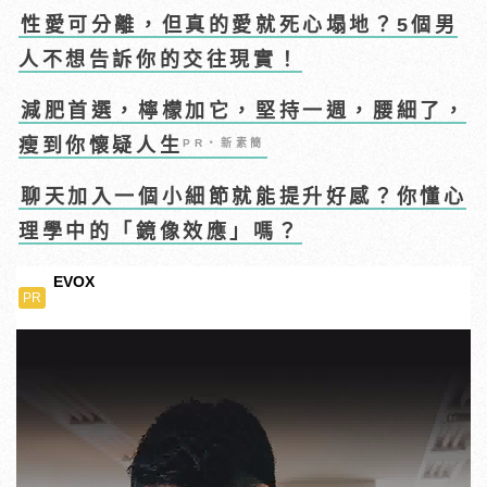
性愛可分離，但真的愛就死心塌地？5個男
人不想告訴你的交往現實！
減肥首選，檸檬加它，堅持一週，腰細了，
瘦到你懷疑人生
PR・新素簡
聊天加入一個小細節就能提升好感？你懂心
理學中的「鏡像效應」嗎？
EVOX
PR