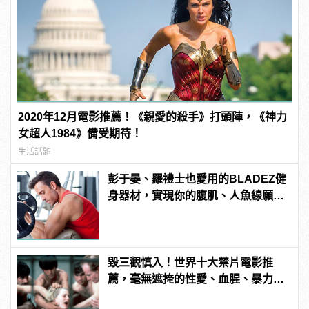
2020年12月電影推薦！《親愛的殺手》打頭陣，《神力
女超人1984》備受期待！
生活話題
彭于晏、羅禮士也愛用的BLADEZ健
身器材，實現你的腹肌、人魚線願
望！
毀三觀慎入！世界十大禁片電影推
薦，毫無遮掩的性愛、血腥、暴力、
噁心到極致！