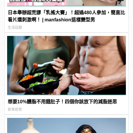
日本舉辦超荒謬「乳搖大賽」！超過480人參加，簡直比
看片還刺激啊！ | manfashion這樣變型男
生活話題
想要10%體脂不用餓肚子！四個你該放下的減脂迷思
飲食迷思