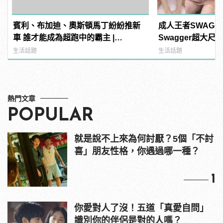
賓利、布加迪、奧斯頓馬丁紛紛推新
成人王者SWAG
車 誰才能成為超跑中的霸主 |
Swagger超大
manfashion這樣變型男
紅海鮮通通有，親
生活話題
生活話題
結！ | manfash
熱門文章
POPULAR
就是說不上來為何討厭？5個「不討
喜」朋友性格，你遇過哪一種？
1
你愛對人了沒！五道「真愛自問」
識別你的伴侶是對的人嗎？