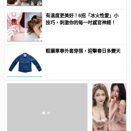
有溫度更美好！6招「冰火性愛」小
技巧，刺激你的每一吋感官神經！
粗獷單寧外套穿搭，迎擊春日多變天