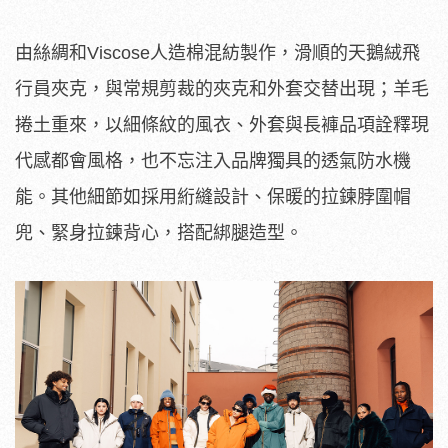
由絲綢和Viscose人造棉混紡製作，滑順的天鵝絨飛
行員夾克，與常規剪裁的夾克和外套交替出現；羊毛
捲土重來，以細條紋的風衣、外套與長褲品項詮釋現
代感都會風格，也不忘注入品牌獨具的透氣防水機
能。其他細節如採用絎縫設計、保暖的拉鍊脖圍帽
兜、緊身拉鍊背心，搭配綁腿造型。