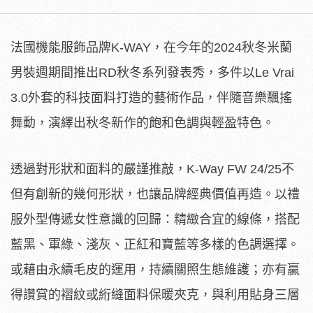
法國機能服飾品牌K-WAY，在今年的2024秋冬米蘭
男裝週期間推出RD秋冬系列發表秀，多件以Le Vrai
3.0外套的科技面料打造的藝術作品，伴隨音樂飄搖
舞動，演繹出秋冬新作的飽和色調與輕盈特色。
透過對形狀和面料的嚴謹推敲，K-Way FW 24/25不
但有創新的幾何形狀，也讓品牌經典價值再造。以禮
服外型傳遞女性意識的回歸：精緻合宜的線條，搭配
藍黑、軍綠、淺灰、正紅和寶藍等多樣的色調選擇。
或藉由永續毛皮的運用，持續關照生態維護；亦有贏
得讚賞的褶紋或絎縫面料保暖夾克，與利用貼身三層
機能面料製作的長版連衣裙，除了具備彈性防水機