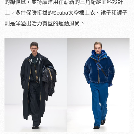
上。多件保暖挺拔的Scuba太空棉上衣、裙子和褲子
則是洋溢出活力有型的運動風尚。