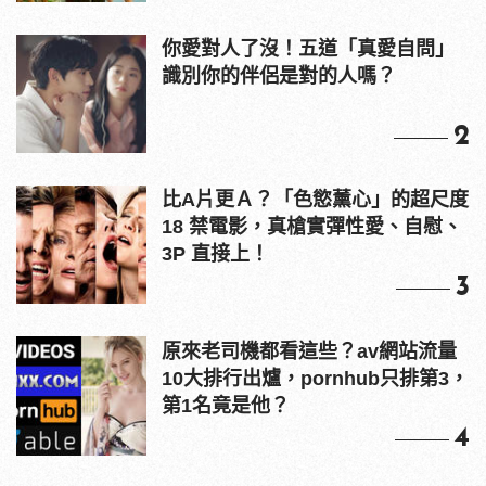
比A片更Ａ？「色慾薰心」的超尺度
18 禁電影，真槍實彈性愛、自慰、
3P 直接上！
3
原來老司機都看這些？av網站流量
10大排行出爐，pornhub只排第3，
第1名竟是他？
4
情人節送禮推薦！EDIFIER
W800BT PLUS 耳罩式無線藍牙耳
機，在耳邊傾訴甜言蜜語
5