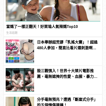
當媽了一樣正翻天！好萊塢人氣辣媽Top10
生活話題
日本舉辦超荒謬「乳搖大賽」！超過
480人參加，簡直比看片還刺激啊！ |
manfashion這樣變型男
毀三觀慎入！世界十大禁片電影推
薦，毫無遮掩的性愛、血腥、暴力、
噁心到極致！ | manfashion這樣變型
男
分手毫無預兆？遭遇「斷崖式分手」
的五個情傷建議！