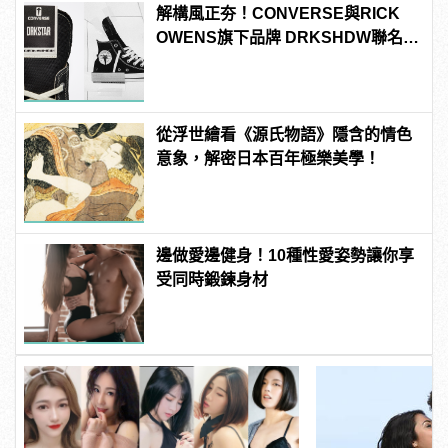
解構風正夯！CONVERSE與RICK
OWENS旗下品牌 DRKSHDW聯名，
推出全新「DRKSTAR」系列
從浮世繪看《源氏物語》隱含的情色
意象，解密日本百年極樂美學！
邊做愛邊健身！10種性愛姿勢讓你享
受同時鍛鍊身材