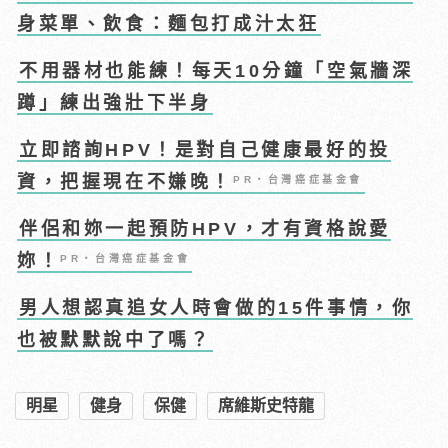
身菜單、飲食：麵包打成汁太狂
不用器材也能練！每天10分鐘「空氣牆深
蹲」練出強壯下半身
立即諮詢HPV！是對自己健康最好的投
資，把握現在不嫌晚！
PR・台灣癌症基金會
伴侶和妳一起預防HPV，才有資格說愛
妳！
PR・台灣癌症基金會
男人想認真追女人時會做的15件事情，你
也被默默說中了嗎？
明星
健身
保健
席維斯史特龍