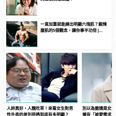
一直加重就能練出明顯六塊肌？鍛煉
腹肌的5個觀念，讓你事半功倍 |
manfashion這樣變型男
人帥真好，人醜吃草！來看女生對男
別以為撤嬌是女生
性外表的差別待遇到底有多明顯？
擁有「被愛需求」