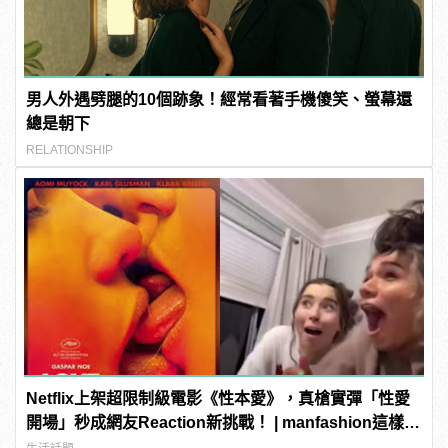
男人外遇劈腿的10個跡象！經常看著手機傻笑、螢幕還
總是朝下
RELATIONSHIP
Netflix上架超限制級電影《性本愛》，真槍實彈「性愛
開場」秒成網友Reaction新挑戰！ | manfashion這樣變
型男