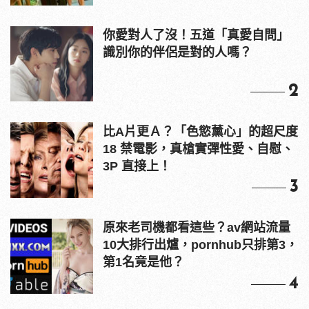
你愛對人了沒！五道「真愛自問」
識別你的伴侶是對的人嗎？
2
比A片更Ａ？「色慾薰心」的超尺度
18 禁電影，真槍實彈性愛、自慰、
3P 直接上！
3
原來老司機都看這些？av網站流量
10大排行出爐，pornhub只排第3，
第1名竟是他？
4