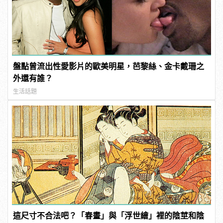
盤點曾流出性愛影片的歐美明星，芭黎絲、金卡戴珊之
外還有誰？
生活話題
這尺寸不合法吧？「春畫」與「浮世繪」裡的陰莖和陰