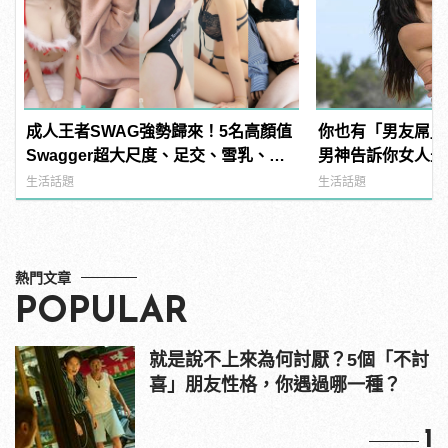
成人王者SWAG強勢歸來！5名高顏值
你也有「男友屌」
Swagger超大尺度、足交、雪乳、粉
男神告訴你女人最愛「
紅海鮮通通有，親自教你人與人的連
Dick」是啥？
生活話題
生活話題
結！ | manfashion這樣變型男
熱門文章
POPULAR
就是說不上來為何討厭？5個「不討
喜」朋友性格，你遇過哪一種？
1