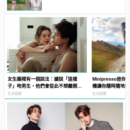
男
女生圈裡有一個說法：據說「這樣
Minipresso
子」吻男生，他們會從此不想離開自
機讓你隨時隨地喝
己！
生活話題
生活話題