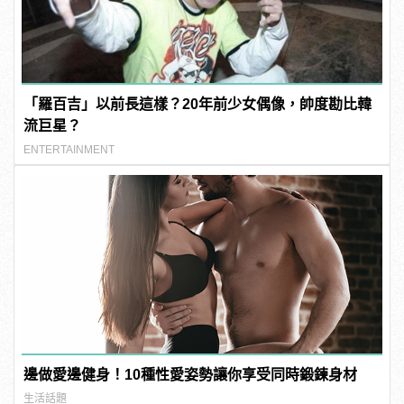
「羅百吉」以前長這樣？20年前少女偶像，帥度勘比韓
流巨星？
ENTERTAINMENT
邊做愛邊健身！10種性愛姿勢讓你享受同時鍛鍊身材
生活話題