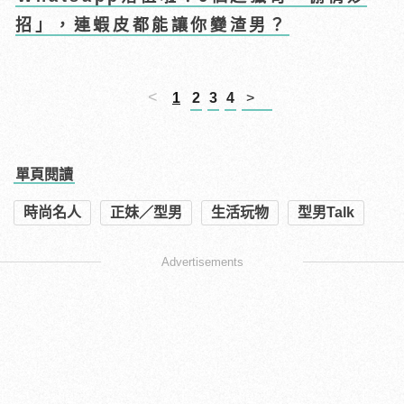
招」，連蝦皮都能讓你變渣男？
<
1
2
3
4
>
單頁閱讀
時尚名人
正妹／型男
生活玩物
型男Talk
Advertisements