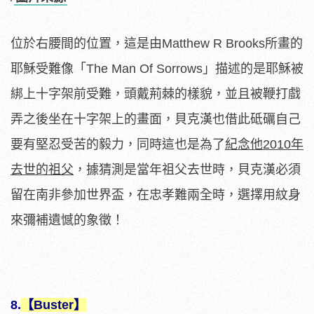
位於右腰間的位置，這是由Matthew R Brooks所畫的
耶穌受難像「The Man Of Sorrows」描述的是耶穌被
綁上十字架前受難，頭戴荊棘的樣貌，並且被鞭打戲
弄之後坐在十字架上的畫面，貝克漢也借此砥礪自己
要有堅忍受苦的毅力，同時這也是為了
紀念他2010年
去世的祖父
，據猜測是當年祖父去世時，貝克漢必須
留在南非參加世界盃，在忠孝難兩全時，選擇用紋身
來彌補遺憾的象徵！
8.
【Buster】