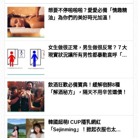
想要不停啪啪啪？愛愛必備「情趣精
油」為你們的美好時光加溫！
女生做很正常，男生做很反常？７大
現實狀況讓所有男性都暴動直呼「不
公平」！
飲酒狂歡必備寶典！緩解宿醉8種
「解酒秘方」，隔天不用辛苦還債！
韓國超萌I CUP隱乳網紅
「Sejinming」！掀起衣服也太
「胸」了吧！ | manfashion這樣變型