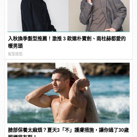
入秋換季髮型推薦！激推 3 款連朴寶劍、南柱赫都愛的
暖男頭
髮型造型
臉部保養太麻煩？夏天3「不」護膚措施，讓你過了30歲