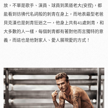
放，不單是歌手、演員、球員到
黑道老大
(
安捏
)
，
都
能看到彷彿代名詞般的刺青在身上，而地表最型老爸
貝克漢也是刺青狂迷之一，他身上共有
41
處刺青，和
大多數的人一樣，每個刺青都有著對他而言獨特的意
義，而這也是他對家人、愛人展現愛的方式！