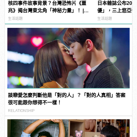
核四事件故事背景？台灣恐怖片《噩
日本雜誌公布202
兆》揭台灣東北角「神秘力量」！ |
優」，三上悠亞僅排
manfashion這樣變型男
manfashion這
生活話題
生活話題
談戀愛怎麼判斷他是「對的人」？「對的人真相」答案
很可能跟你想得不一樣！
RELATIONSHIP