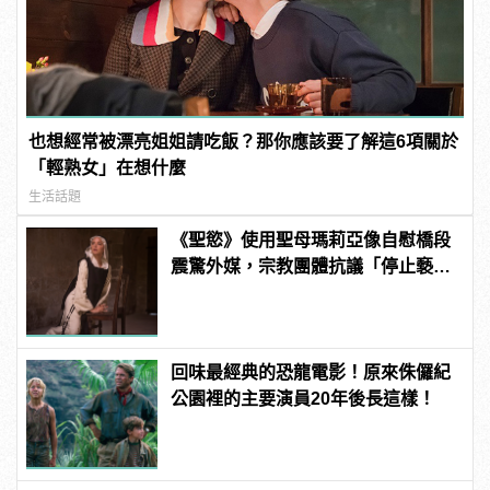
也想經常被漂亮姐姐請吃飯？那你應該要了解這6項關於
「輕熟女」在想什麼
生活話題
《聖慾》使用聖母瑪莉亞像自慰橋段
震驚外媒，宗教團體抗議「停止褻
瀆」！ | manfashion這樣變型男
回味最經典的恐龍電影！原來侏儸紀
公園裡的主要演員20年後長這樣！