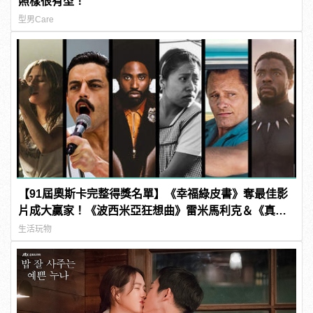
照樣很有型！
型男Care
【91屆奧斯卡完整得獎名單】《幸福綠皮書》奪最佳影
片成大贏家！《波西米亞狂想曲》雷米馬利克＆《真
寵》奧莉薇亞柯爾曼封影帝影后！
生活玩物