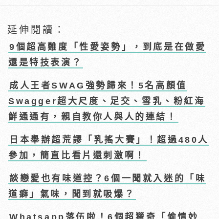
延伸閱讀：
9個超高難度「性愛姿勢」，到底是在做愛
還是特技表演？
成人王者SWAG強勢歸來！5名高顏值
Swagger超大尺度、足交、雪乳、粉紅海
鮮通通有，親自教你人與人的連結！
日本舉辦超荒謬「乳搖大賽」！超過480人
參加，簡直比看片還刺激啊！
談戀愛也有味道控？6個一聞就入迷的「味
道癖」氣味，聞到就吸爆？
Whatsapp落伍啦！6個超獵奇「偷情妙