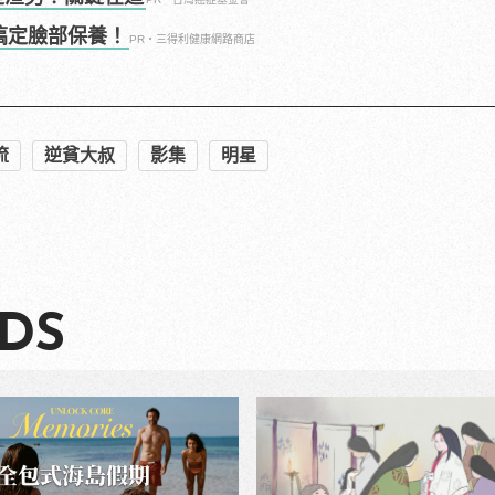
搞定臉部保養！
PR・三得利健康網路商店
流
逆貧大叔
影集
明星
DS