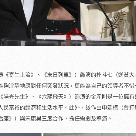
演《寄生上流》、《末日列車》）飾演的朴斗七（逆貧大
能夠冷靜地應對任何突發狀況，更能為自己的領導者不惜
《陽光先生》、《六龍飛天》）飾演的金産則是一位擁有
人民富裕的經濟和生活水平。此外，該作由申延植（曾打
后座》）與宋康昊三度合作，擔任編劇及導演。