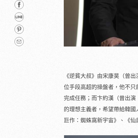
《逆貧大叔》由宋康昊（曾出
位手段高超的操盤者，他不只
完成任務；而卞約漢（曾出演
的理想主義者，希望帶給韓國
巨作：蜘蛛窩新宇宙》、《仙