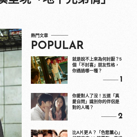
熱門文章
POPULAR
就是說不上來為何討厭？5
個「不討喜」朋友性格，
你遇過哪一種？
1
你愛對人了沒！五道「真
愛自問」識別你的伴侶是
對的人嗎？
2
比A片更Ａ？「色慾薰心」