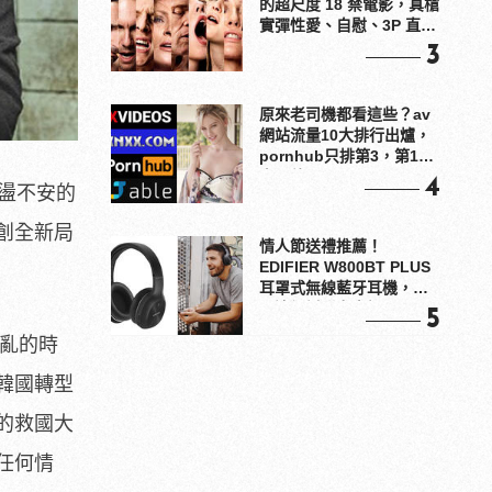
的超尺度 18 禁電影，真槍
實彈性愛、自慰、3P 直接
上！
3
原來老司機都看這些？av
網站流量10大排行出爐，
pornhub只排第3，第1名
竟是他？
4
盪不安的
創全新局
情人節送禮推薦！
EDIFIER W800BT PLUS
耳罩式無線藍牙耳機，在
耳邊傾訴甜言蜜語
5
混亂的時
韓國轉型
的救國大
任何情