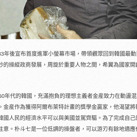
33年後宣布首度進軍小螢幕市場，帶領觀眾回到韓國最動
妙的操縱政商發展，周旋於重要人物之間，希翼為國家開
960年代的韓國，充滿抱負的理想主義者金産致力在動盪
。金産作為獲得阿爾布萊特計畫的獎學金贏家，他渴望將
韓國人民的經濟水平可以與美國並駕齊驅。為了完成自己
注意。朴斗七是一位低調的操盤者，可以游刃有餘地適應