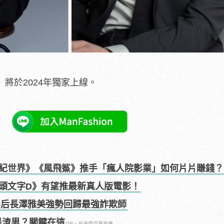
叔》將於2024年獨家上線。
紀世界》《風飛鯊》推手「瘋人院影業」如何片片賺錢？
頭文字D》有望推最新真人版電影！
影后長澤雅美強勢回歸最強詐欺師
是渣男？關鍵在這
PR・台灣癌症基金會