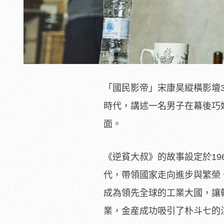
「國民影帝」宋康昊縱橫影壇
時代，講述一名男子在幕後巧
面。
《逆貧大叔》的故事設定於1
代，帶領國家走向進步與繁榮
成為領先全球的工業大國，讓
業，金産成功吸引了朴斗七的