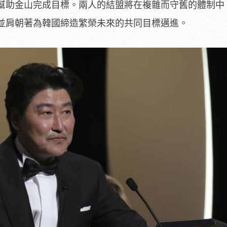
幫助金山完成目標。兩人的結盟將在複雜而守舊的體制中
並肩朝著為韓國締造繁榮未來的共同目標邁進。