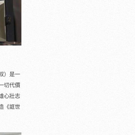
叔）是一
一切代價
雄心壯志
造《誆世