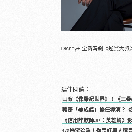
Disney+ 全新韓劇《逆貧大
延伸閱讀：
山寨《侏羅紀世界》！《三疊
韓哥「姜成鎬」擔任導演？《
《信用詐欺師JP：英雄篇》
1/2機率淪陷！你是好男人還