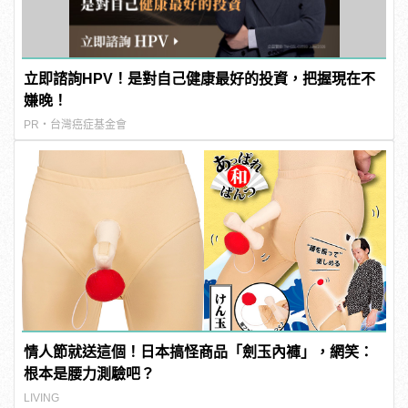
立即諮詢HPV！是對自己健康最好的投資，把握現在不
嫌晚！
PR・台灣癌症基金會
情人節就送這個！日本搞怪商品「劍玉內褲」，網笑：
根本是腰力測驗吧？
LIVING