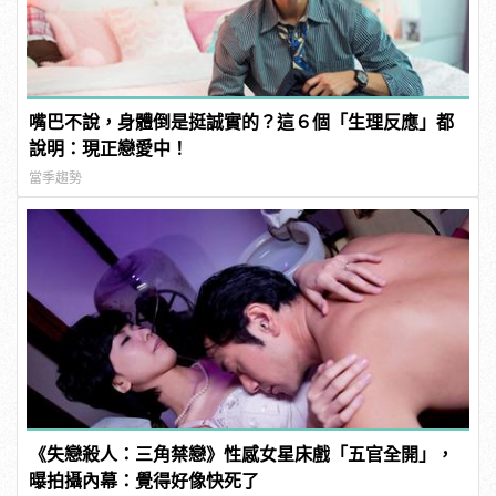
嘴巴不說，身體倒是挺誠實的？這６個「生理反應」都
說明：現正戀愛中！
當季趨勢
《失戀殺人：三角禁戀》性感女星床戲「五官全開」，
曝拍攝內幕：覺得好像快死了