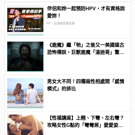
伴侶和妳一起預防HPV，才有資格說
愛妳！
PR・台灣癌症基金會
《鹿魔》繼「牠」之後又一美國遠古
恐怖傳說，巨獸鹿魔「溫迪哥」驚嚇
現身！ | manfashion這樣變型男
男女大不同！四種兩性相處間「感情
模式」的排比
【性福講座】上翹、下彎、左右彎？
攻略女性G點的「彎彎屌」愛愛姿勢
推薦！ | manfashion這樣變型男