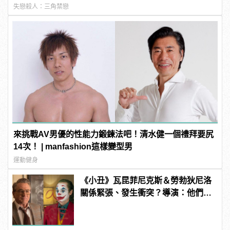
失戀殺人：三角禁戀
來挑戰AV男優的性能力鍛鍊法吧！清水健一個禮拜要尻
14次！ | manfashion這樣變型男
運動健身
《小丑》瓦昆菲尼克斯＆勞勃狄尼洛
關係緊張、發生衝突？導演：他們在
戲外從不交談