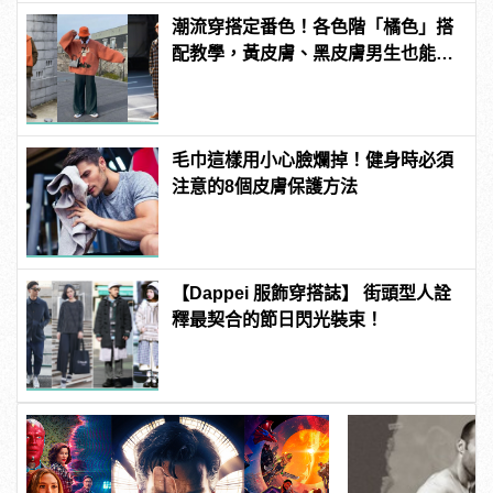
潮流穿搭定番色！各色階「橘色」搭
配教學，黃皮膚、黑皮膚男生也能駕
馭！
毛巾這樣用小心臉爛掉！健身時必須
注意的8個皮膚保護方法
【Dappei 服飾穿搭誌】 街頭型人詮
釋最契合的節日閃光裝束！