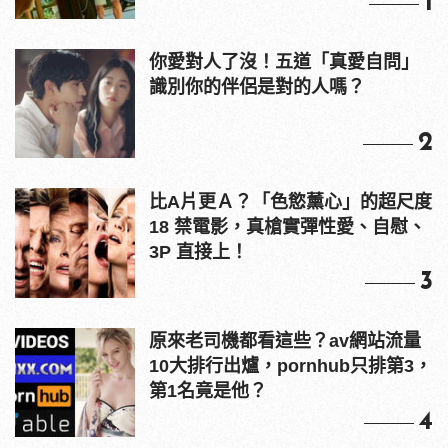
1
你愛對人了沒！五道「真愛自問」
識別你的伴侶是對的人嗎？
2
比A片更Ａ？「色慾薰心」的超尺度
18 禁電影，真槍實彈性愛、自慰、
3P 直接上！
3
原來老司機都看這些？av網站流量
10大排行出爐，pornhub只排第3，
第1名竟是他？
4