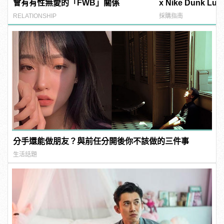
會有有性無愛的「FWB」關係
x Nike Dunk L
式上陣
RELATIONSHIP
採購指南
分手還能做朋友？與前任分開後你不該做的三件事
生活話題