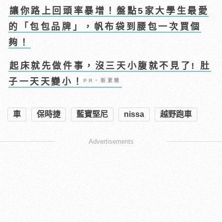
讓你路上回頭率暴增！盤點5家大學生最愛
的「包包品牌」，帆布袋到腰包一次買個
夠！
起床就先做件事，沒三天小腹就不見了! 肚
子一天天變小！
PR・新素簡
車
保時捷
藍寶堅尼
nissa
越野跑車
Advertisements