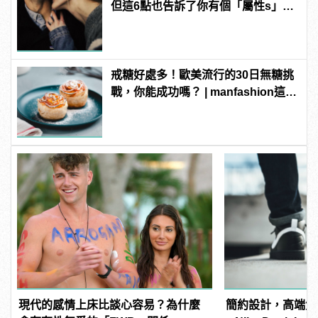
但這6點也告訴了你有個「屬性s」的
女友有多棒！
戒糖好處多！歐美流行的30日無糖挑
戰，你能成功嗎？ | manfashion這樣
變型男
現代的感情上床比談心容易？為什麼
簡約設計，高端質感！R