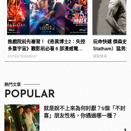
進戲院前先複習！《奇異博士2：失控
玩命快遞 傑森史塔
多重宇宙》觀影前必看 6 部漫威電
Statham）猛
影、影集整理
ENTERTAINMENT
運動健身
熱門文章
POPULAR
就是說不上來為何討厭？5個「不討
喜」朋友性格，你遇過哪一種？