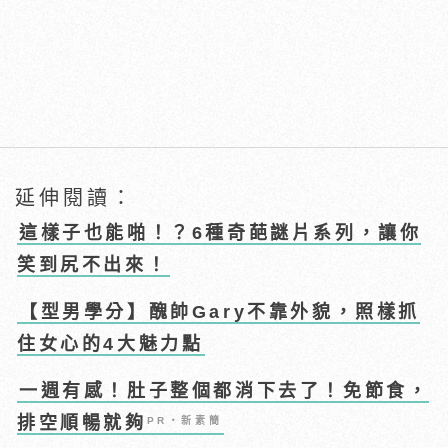
延伸閱讀：
這樣子也能啪！？6種奇葩謎片系列，讓你
笑到尻不出來！
【型男學分】醜帥Gary不靠外貌，照樣抓
住女心的4大魅力點
一週有感！肚子整個都消下去了！免節食，
排空順暢就夠
PR・新素簡