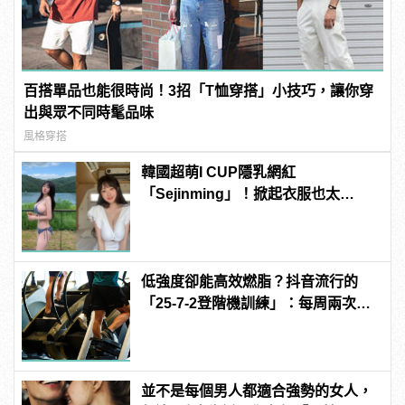
百搭單品也能很時尚！3招「T恤穿搭」小技巧，讓你穿
出與眾不同時髦品味
風格穿搭
韓國超萌I CUP隱乳網紅
「Sejinming」！掀起衣服也太
「胸」了吧！ | manfashion這樣變型
男
低強度卻能高效燃脂？抖音流行的
「25-7-2登階機訓練」：每周兩次即
可
並不是每個男人都適合強勢的女人，