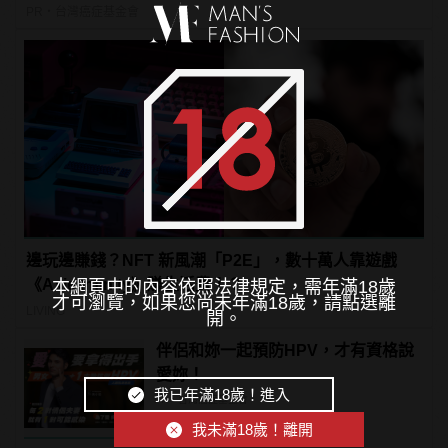
PR・台灣癌症基金會
邊玩邊賺錢？NFT 新風潮「P2E」，數十萬人靠遊戲
《Axie Infinity》賺生活費！？
本網頁中的內容依照法律規定，需年滿18歲
才可瀏覽，如果您尚未年滿18歲，請點選離
LIVING
開。
伴侶和妳一起預防HPV，才有資格說
愛妳！
我已年滿18歲！進入
PR・台灣癌症基金會
我未滿18歲！離開