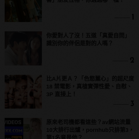
喜」朋友性格，你遇過哪一種？
1
你愛對人了沒！五道「真愛自問」
識別你的伴侶是對的人嗎？
2
比A片更Ａ？「色慾薰心」的超尺度
18 禁電影，真槍實彈性愛、自慰、
3P 直接上！
3
原來老司機都看這些？av網站流量
10大排行出爐，pornhub只排第3，
第1名竟是他？