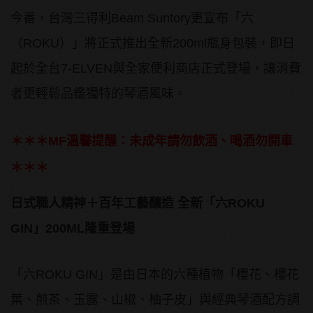
今番，台灣三得利Beam Suntory更宣布「六
（ROKU）」將正式推出全新200ml瓶身包裝，即日
起於全台7-ELVEN與全家便利商店正式登場，讓消費
者更輕鬆品鑑獨特的琴酒風味。
＊＊＊MF溫馨提醒：未成年請勿飲酒、喝酒勿開車
＊＊＊
日式職人精神＋百年工藝釀造
全新「六
ROKU
GIN
」
200ML
隆重登場
「六ROKU GIN」是由日本的六種植物「櫻花、櫻花
葉、煎茶、玉露、山椒、柚子皮」與經典琴酒配方調