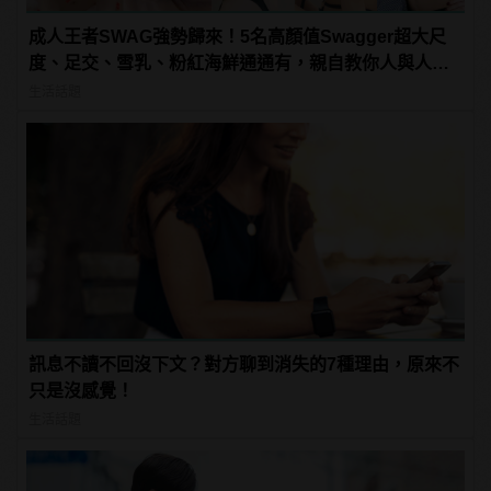
成人王者SWAG強勢歸來！5名高顏值Swagger超大尺
度、足交、雪乳、粉紅海鮮通通有，親自教你人與人的
連結！ | manfashion這樣變型男
生活話題
訊息不讀不回沒下文？對方聊到消失的7種理由，原來不
只是沒感覺！
生活話題