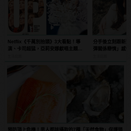
Netflix《千萬別抬頭》3大看點！導
分手後立刻跟新對
演、卡司超猛，亞莉安娜獻唱主題
彈關係戀情」感情
曲？ | manfashion這樣變型男
生活話題
生活話題
預防頂上危機！男人都該攝取的7種「天然食物」保護頭