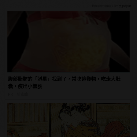
Recommended by
腹部脂肪的「剋星」找到了，常吃這幾物，吃走大肚
囊，瘦出小蠻腰
PR・新素簡