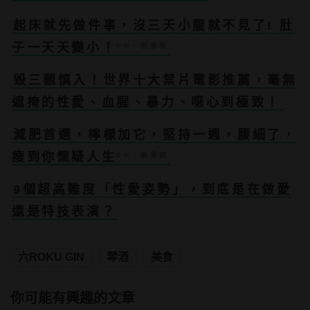
起床就先做件事，沒三天小腹就不見了! 肚
子一天天變小！
PR・新素簡
毀三觀慎入！世界十大禁片電影推薦，毫無
遮掩的性愛、血腥、暴力、噁心到極致！
減肥首選，檸檬加它，堅持一週，腰細了，
瘦到你懷疑人生
PR・新素簡
9個超高難度「性愛姿勢」，到底是在做愛
還是特技表演？
六ROKU GIN
琴酒
美食
你可能有興趣的文章