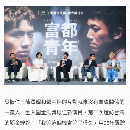
吳慷仁、陳澤耀和鄧金煌的互動就像沒有血緣關係的
一家人，因入圍金馬獎最佳新演員，第二次造訪台灣
的鄧金煌說：「我等這個機會等了很久，用25年醞釀