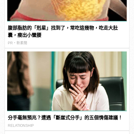
腹部脂肪的「剋星」找到了，常吃這幾物，吃走大肚
囊，瘦出小蠻腰
PR・新素簡
分手毫無預兆？遭遇「斷崖式分手」的五個情傷建議！
RELATIONSHIP