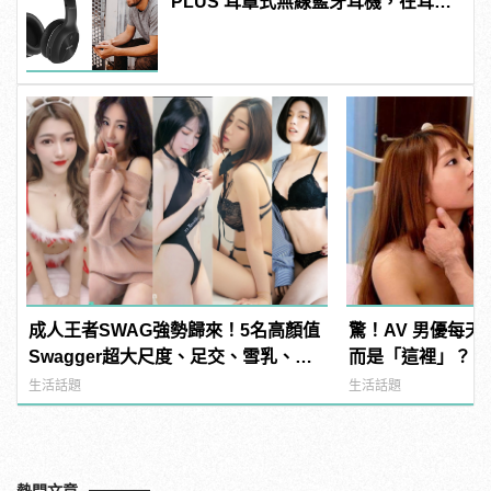
PLUS 耳罩式無線藍牙耳機，在耳邊
傾訴甜言蜜語
成人王者SWAG強勢歸來！5名高顏值
驚！AV 男優每
Swagger超大尺度、足交、雪乳、粉
而是「這裡」？ | m
紅海鮮通通有，親自教你人與人的連
型男
生活話題
生活話題
結！ | manfashion這樣變型男
熱門文章