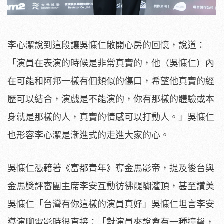
李心潔說到這段讓吳慷仁敞開心房的回憶，說道：
「演員在表演的時候是非常真實的，他（吳慷仁）內
在可能和阿邦一樣有個類似的傷口，希望他真實的經
歷可以結合，演戲是不能演的，你有那樣的體驗或本
身就是那樣的人，真實的情感可以打動人。」吳慷仁
也形容李心潔是漸進式的走進大家的心。
吳慷仁憑藉著《富都青年》奪金馬影帝，提及後台與
金馬獎評審團主席李安互動彷彿醍醐灌頂，甚至讚美
吳慷仁「台灣有你這樣的演員真好」吳慷仁坦言李安
導演聊電影時很直接：「對演員來說會有一種撞擊，