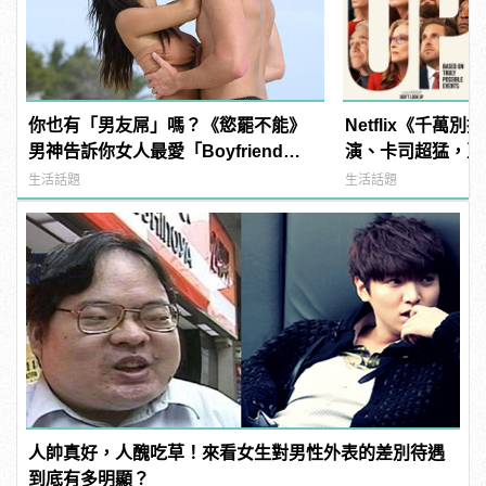
你也有「男友屌」嗎？《慾罷不能》
Netflix《千萬
男神告訴你女人最愛「Boyfriend
演、卡司超猛，亞
Dick」是啥？
曲？ | manfash
生活話題
生活話題
人帥真好，人醜吃草！來看女生對男性外表的差別待遇
到底有多明顯？