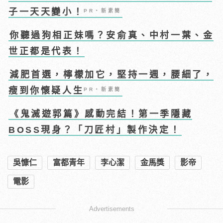
子一天天變小！
PR・新素簡
你聽過狗相正妹嗎？安俞真、中村一葉、金
世正都是代表！
減肥首選，檸檬加它，堅持一週，腰細了，
瘦到你懷疑人生
PR・新素簡
《鬼滅遊郭篇》感動完結！第一季隱藏
BOSS現身？「刀匠村」製作決定！
吳慷仁
富都青年
李心潔
金馬獎
影帝
電影
Advertisements