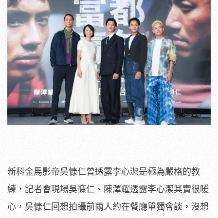
新科金馬影帝吳慷仁曾透露李心潔是極為嚴格的教
練，記者會現場吳慷仁、陳澤耀透露李心潔其實很暖
心，吳慷仁回想拍攝前兩人約在餐廳單獨會談，沒想