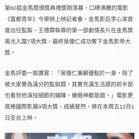
第60屆金馬獎頒獎典禮獎剛落幕，口碑沸騰的電影
《富都青年》今舉辦上映記者會，金馬影后李心潔首
度出任監製、王禮霖執導的第一部劇情長片在金馬獎
風光入圍7項大獎，最終吳慷仁成功奪下金馬影帝大
獎。
金馬評委一致讚賞：「吳慷仁兼顧優點於一身，除了
被大家譽為滿分的監獄戲，其實充滿生活感的前半部
也看到他演技細節的鋪陳，連眼神都是戲。」電影更
席捲國際影展9項大獎，成績斐然，將在本周五12月1
日全台上映。