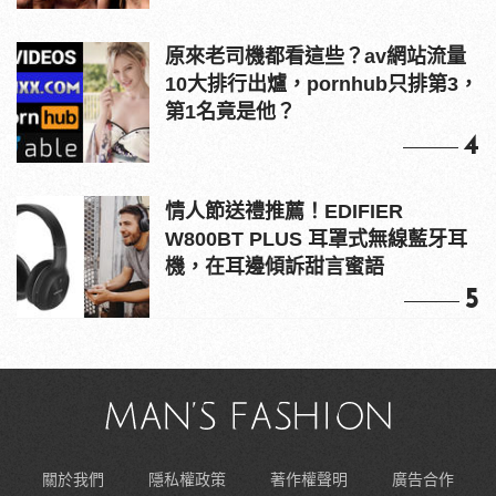
原來老司機都看這些？av網站流量
10大排行出爐，pornhub只排第3，
第1名竟是他？
4
情人節送禮推薦！EDIFIER
W800BT PLUS 耳罩式無線藍牙耳
機，在耳邊傾訴甜言蜜語
5
關於我們
隱私權政策
著作權聲明
廣告合作