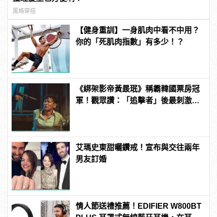
風格穿搭
【健身重訓】一身肌肉中看不中用？
你的「死肌肉指數」有多少！？
《綁架影帝黃晸珉》稱霸韓國票房冠
軍！觀眾讚：「追擊者」後最刺激的
驚悚電影！ | manfashion這樣變型男
艾瑪史東甜曬鑽戒！宣布與交往兩年
男友訂婚
情人節送禮推薦！EDIFIER W800BT