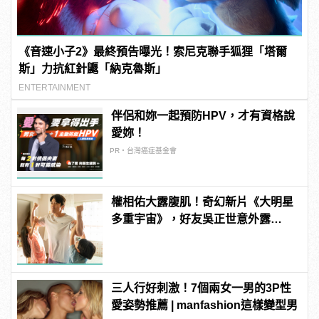
《音速小子2》最終預告曝光！索尼克聯手狐狸「塔爾
斯」力抗紅針鼴「納克魯斯」
ENTERTAINMENT
伴侶和妳一起預防HPV，才有資格說
愛妳！
PR・台灣癌症基金會
權相佑大露腹肌！奇幻新片《大明星
多重宇宙》，好友吳正世意外露
鳥！？
三人行好刺激！7個兩女一男的3P性
愛姿勢推薦 | manfashion這樣變型男