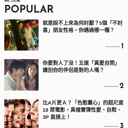
POPULAR
就是說不上來為何討厭？5個「不討
喜」朋友性格，你遇過哪一種？
1
你愛對人了沒！五道「真愛自問」
識別你的伴侶是對的人嗎？
2
比A片更Ａ？「色慾薰心」的超尺度
18 禁電影，真槍實彈性愛、自慰、
3P 直接上！
3