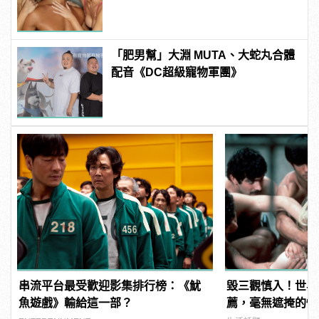
「肥男幫」大淵 MUTA、大蛇丸合體
配音《DC超級寵物軍團》
串流平台最受歡迎影集排行榜：《魷
毀三觀慎入！世界
魚遊戲》輸給這一部？
薦，毫無遮掩的性