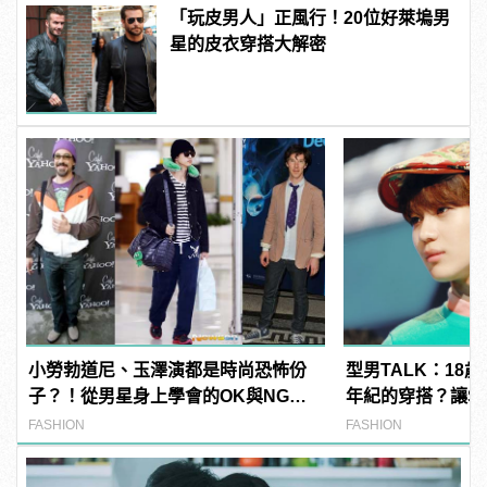
「玩皮男人」正風行！20位好萊塢男
星的皮衣穿搭大解密
小勞勃道尼、玉澤演都是時尚恐怖份
型男TALK：18
子？！從男星身上學會的OK與NG穿
年紀的穿搭？讓SHI
搭
EXO忙內成員來
FASHION
FASHION