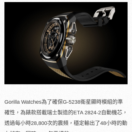
Gorilla Watches為了確保G-5238衛星顯時模組的準
確性，為錶款搭載瑞士製造的ETA 2824-2自動機芯，
透過每小時28,800次的震頻，穩定輸出了48小時的動