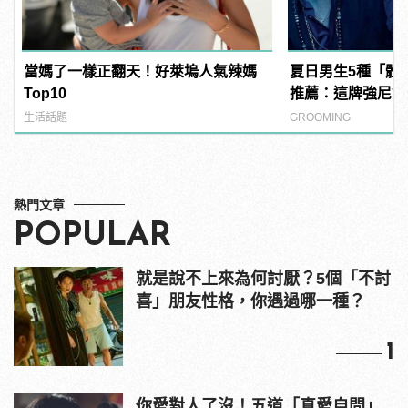
當媽了一樣正翻天！好萊塢人氣辣媽
夏日男生5種「體
Top10
推薦：這牌強尼戴
生活話題
GROOMING
熱門文章
POPULAR
就是說不上來為何討厭？5個「不討
喜」朋友性格，你遇過哪一種？
1
你愛對人了沒！五道「真愛自問」