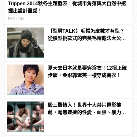
Trippen 2014秋冬主題發表，從城市角落與大自然中挖
掘出設計靈感！
FASHION
【型男TALK】毛帽怎麼戴才有型？
從臉型挑款式的完美毛帽戴法大公
開！
夏天去日本就是要穿浴衣！12招正確
步驟，免跟郭雪芙一樣穿成壽衣！
毀三觀慎入！世界十大禁片電影推
薦，毫無遮掩的性愛、血腥、暴力、
噁心到極致！