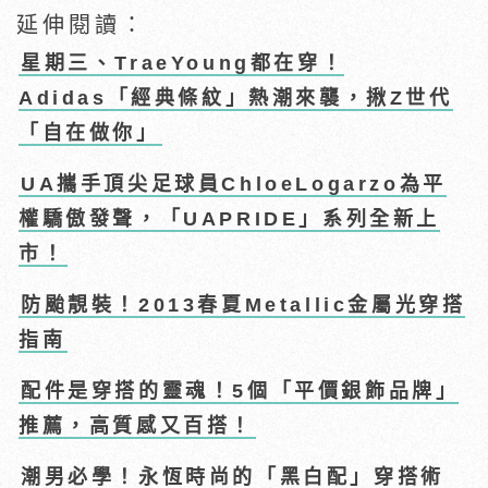
延伸閱讀：
星期三、TraeYoung都在穿！
Adidas「經典條紋」熱潮來襲，揪Z世代
「自在做你」
UA攜手頂尖足球員ChloeLogarzo為平
權驕傲發聲，「UAPRIDE」系列全新上
市！
防颱靚裝！2013春夏Metallic金屬光穿搭
指南
配件是穿搭的靈魂！5個「平價銀飾品牌」
推薦，高質感又百搭！
潮男必學！永恆時尚的「黑白配」穿搭術