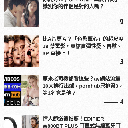
識別你的伴侶是對的人嗎？
2
比A片更Ａ？「色慾薰心」的超尺度
18 禁電影，真槍實彈性愛、自慰、
3P 直接上！
3
原來老司機都看這些？av網站流量
10大排行出爐，pornhub只排第3，
第1名竟是他？
4
情人節送禮推薦！EDIFIER
W800BT PLUS 耳罩式無線藍牙耳