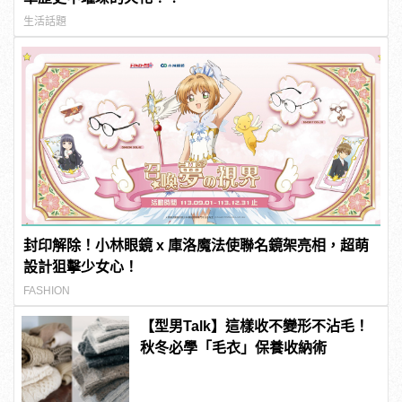
生活話題
封印解除！小林眼鏡 x 庫洛魔法使聯名鏡架亮相，超萌
設計狙擊少女心！
FASHION
【型男Talk】這樣收不變形不沾毛！
秋冬必學「毛衣」保養收納術