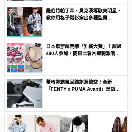
羅伯特帕丁森、貝克漢等歐美明星，
教你用格子襯衫穿出多種型男
LOOK！
日本舉辦超荒謬「乳搖大賽」！超過
480人參加，簡直比看片還刺激啊！ |
manfashion這樣變型男
蕾哈娜霸氣回歸創意總監！全新
「FENTY x PUMA Avanti」黑銀兩
色限量發售