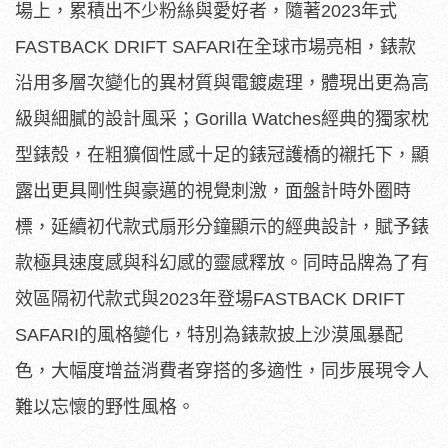
場上，累積出不少粉絲與愛好者，隨著2023年式
FASTBACK DRIFT SAFARI在全球市場亮相，錶款
沿用多層次變化的異材質與電鍍處理，體現出更為高
級與細膩的設計風采；Gorilla Watches經典的獨家枕
型錶殼，在粗獷個性感十足的錶冠護橋的襯托下，顯
露出更具剛性與豪邁的視覺刺激，面盤計時外圈時
標，延續初代款式扇形分鐘顯示的經典設計，賦予錶
款極具速度感與科幻感的靈感釋放。同時品牌為了有
效區隔初代款式與2023年登場FASTBACK DRIFT
SAFARI的風格變化，特別為錶款披上沙漠風暴配
色，大幅度增益消費者穿搭的多適性，同步展現令人
難以忘懷的野性風格。