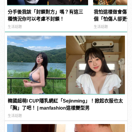
分手後我該「封鎖對方」嗎？有這三
我怕這樣做會傷了
種情況你可以考慮不封鎖！
個「怕傷人卻更傷
manfashion這
生活話題
生活話題
韓國超萌I CUP隱乳網紅「Sejinming」！掀起衣服也太
「胸」了吧！ | manfashion這樣變型男
生活話題