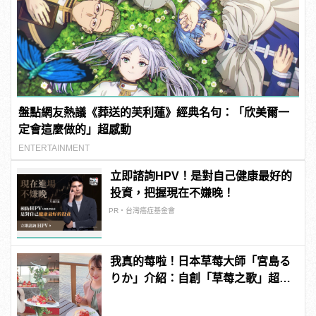
盤點網友熱議《葬送的芙利蓮》經典名句：「欣美爾一
定會這麼做的」超感動
ENTERTAINMENT
立即諮詢HPV！是對自己健康最好的
投資，把握現在不嫌晚！
PR・台灣癌症基金會
我真的莓啦！日本草莓大師「宮島る
りか」介紹：自創「草莓之歌」超洗
腦？