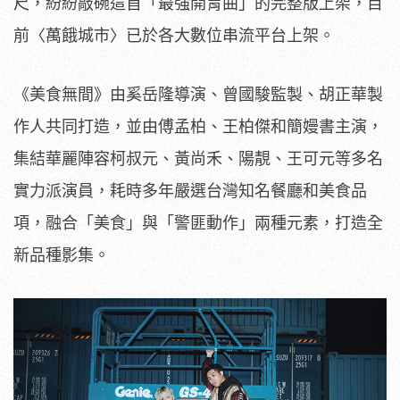
尺，紛紛敲碗這首「最強開胃曲」的完整版上架，目
前〈萬餓城市〉已於各大數位串流平台上架。
《美食無間》由奚岳隆導演、曾國駿監製、胡正華製
作人共同打造，並由傅孟柏、王柏傑和簡嫚書主演，
集結華麗陣容柯叔元、黃尚禾、陽靚、王可元等多名
實力派演員，耗時多年嚴選台灣知名餐廳和美食品
項，融合「美食」與「警匪動作」兩種元素，打造全
新品種影集。