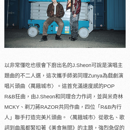
以非常懂吃也很會下廚出名的J.Sheon可說是演唱主
題曲的不二人選，這次攜手師弟同理Zunya為戲劇演
唱片頭曲〈萬餓城市〉。這首充滿速度感的POP
R&B狂曲，由J.Sheon和同理合力作詞，並與米奇林
MCKY、剃刀蔣RAZOR共同作曲，四位「R&B內行
人」聯手打造完美片頭曲。〈萬餓城市〉從歌名、歌
詞到曲風都緊扣著《美食無間》的主題，強烈急促的