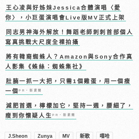
王心凌與好姊妹Jessica合體演唱〈愛
你〉，小巨蛋演唱會Live版MV正式上架
同志男神海外解放！舞蹈老師刺刺首部個人
寫真挑戰大尺度全裸拍攝
將有韓裔蜘蛛人？Amazon與Sony合作真
人影集《蛛絲：蜘蛛集社》
肚腩一抓一大把，只需1個雞蛋，用一個瘦
一個
PR・新素簡
減肥首選，檸檬加它，堅持一週，腰細了，
瘦到你懷疑人生
PR・新素簡
J.Sheon
Zunya
MV
新歌
嘻哈