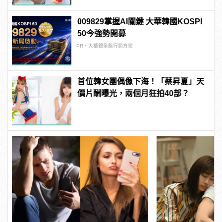
009829掌握AI關鍵 大華韓國KOSPI
50今強勢開募
PR・大華銀全能行銷方案
首位韓女團偶像下海！「蔡昇夏」天
價片酬曝光，兩個月狂拍40部？