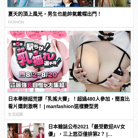
夏天的頂上風光，男生也能帥氣戴帽出門！
FASHION
日本舉辦超荒謬「乳搖大賽」！超過480人參加，簡直比
看片還刺激啊！ | manfashion這樣變型男
生活話題
日本雜誌公布2021「最受歡迎AV女
優」，三上悠亞僅排第2？ |