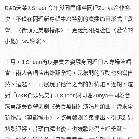
R&B天菜J.Sheon今年與同門師弟同理Zunya合作多
次，不僅在同理新專輯中以特別的廣播節目形式「獻
聲」〈街頭兄弟聯播網〉，更義氣相挺擔任〈愛情的
小船〉MV導演。
上月，J.Sheon再以嘉賓之姿現身同理個人專場演唱
會，兩人合唱演出炸翻全場，兄弟間的互動也相當自
然、逗趣，一再展現了他們之間的好情誼。近期，這
對「R&B街頭兄弟」J.Sheon與同理Zunya一同為台
灣首部美食警匪劇《美食無間》演唱片頭曲，帶來全
新作品〈萬餓城市〉。隨著戲劇首集播出、引起劇迷
熱烈迴響，片頭曲釋出後，也讓歌迷們直呼垂涎三