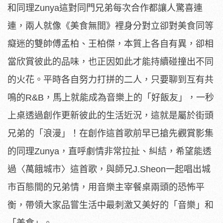
和同理Zunya這對同門兄弟每次合作都讓人驚喜連
連，兩人就像《美食無間》裡身分對立卻對美食同等
癡迷的雙帥傅孟柏、王柏傑，本質上各自有異，卻相
當欣賞彼此的品味，也正因如此才能持續碰撞出不同
的火花。平時各自努力打拼的二人，只要聊到互有共
鳴的R&B，馬上就能成為音樂上的「好飯友」，一秒
上桌透過創作更新彼此的生活近況，這就是屬於街頭
兄弟的「浪漫」！在創作這首歌前早已搶先觀賞影集
的同理Zunya，直呼劇情非常拉扯、糾結，希望能透
過〈萬餓城市〉這首歌，與師兄J.Sheon一起唱出城
市百態間的兄弟情，用音樂主宰餐桌兩頭的恐怖平
衡，帶領大家品嘗生活中最刺激又美好的「音樂」和
「美食」。