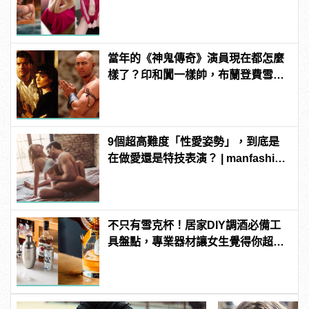
manfashion這樣變型男
當年的《神鬼傳奇》演員現在都怎麼
樣了？印和闐一樣帥，布蘭登費雪大
發福！
9個超高難度「性愛姿勢」，到底是
在做愛還是特技表演？ | manfashion
這樣變型男
不只有雪克杯！居家DIY調酒必備工
具盤點，專業器材讓女生覺得你超
懂！