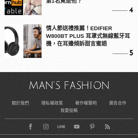
第1名竟是他？
4
情人節送禮推薦！EDIFIER
W800BT PLUS 耳罩式無線藍牙耳
機，在耳邊傾訴甜言蜜語
5
關於我們
隱私權政策
著作權聲明
廣告合作
我要投稿