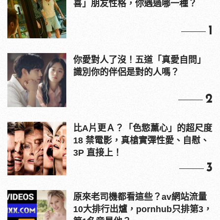
喜」朋友性格，你遇過哪一種？
1
你愛對人了沒！五道「真愛自問」
識別你的伴侶是對的人嗎？
2
比A片更Ａ？「色慾薰心」的超尺度
18 禁電影，真槍實彈性愛、自慰、
3P 直接上！
3
原來老司機都看這些？av網站流量
10大排行出爐，pornhub只排第3，