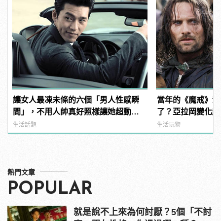
讓女人最凍未條的六個「男人性感瞬
當年的《魔戒》演
間」，不用人帥真好照樣讓她超動
了？亞拉岡變化超
心！
夫、精靈王全都跳
生活話題
生活玩物
熱門文章
POPULAR
就是說不上來為何討厭？5個「不討