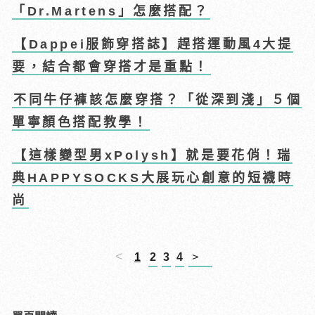
「Dr.Martens」怎麼搭配？
【Dappei服飾穿搭誌】趕搭運動風4大提
要，結合都會穿搭才是重點！
不同牛仔褲該怎麼穿搭？「從深到淺」５個
單寧顏色搭配教學！
【這樣變型男xPolysh】就是要花俏！瑞
典HAPPYSOCKS大展玩心創意的短襪時
尚
<
1
2
3
4
>