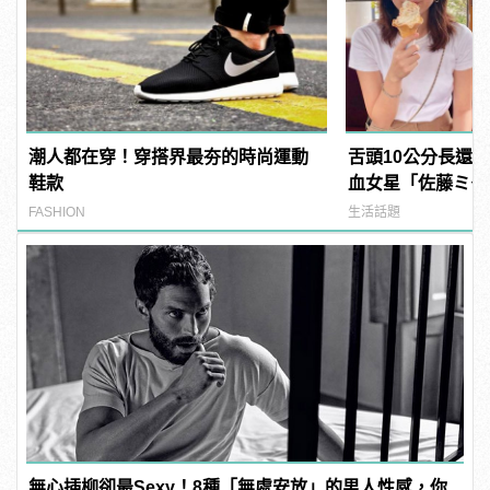
潮人都在穿！穿搭界最夯的時尚運動
舌頭10公分長還
鞋款
血女星「佐藤ミケ
有大膽的想法！ | m
FASHION
生活話題
型男
無心插柳卻最Sexy！8種「無處安放」的男人性感，你