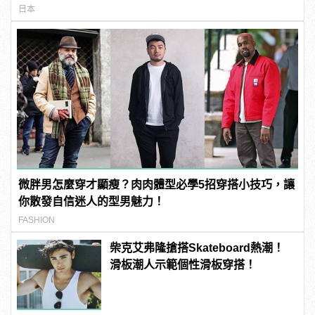
日本
微胖男怎麼穿才顯瘦？肉肉體型必學5招穿搭小技巧，讓
你散發自信迷人的型男魅力！
FASHION
柴克艾弗隆搶搭Skateboard熱潮！
滑板潮人示範個性滑板穿搭！