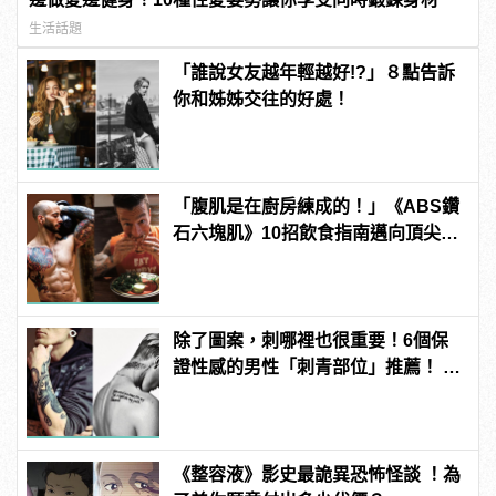
生活話題
「誰說女友越年輕越好!?」８點告訴
你和姊姊交往的好處！
「腹肌是在廚房練成的！」《ABS鑽
石六塊肌》10招飲食指南邁向頂尖腹
肌！
除了圖案，刺哪裡也很重要！6個保
證性感的男性「刺青部位」推薦！ |
manfashion這樣變型男
《整容液》影史最詭異恐怖怪談 ！為