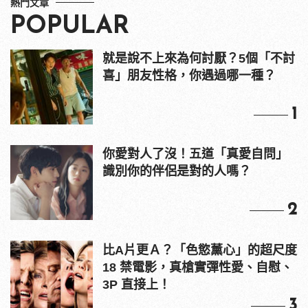
熱門文章
POPULAR
就是說不上來為何討厭？5個「不討
喜」朋友性格，你遇過哪一種？
1
你愛對人了沒！五道「真愛自問」
識別你的伴侶是對的人嗎？
2
比A片更Ａ？「色慾薰心」的超尺度
18 禁電影，真槍實彈性愛、自慰、
3P 直接上！
3