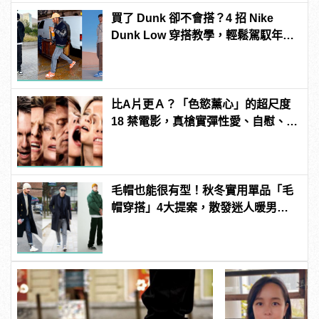
買了 Dunk 卻不會搭？4 招 Nike
Dunk Low 穿搭教學，輕鬆駕馭年度
最火潮鞋！
比A片更Ａ？「色慾薰心」的超尺度
18 禁電影，真槍實彈性愛、自慰、
3P 直接上！ | manfashion這樣變型
男
毛帽也能很有型！秋冬實用單品「毛
帽穿搭」4大提案，散發迷人暖男魅
力！