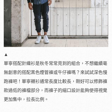
▲
單寧搭配針織衫是秋冬常常見到的組合，不想繼續毫
無創意的搭配黑色煙管褲或牛仔褲嗎？來試試深色慢
跑褲吧！單寧襯衫通常長度比較長，剛好可以修飾褲
款過低的褲檔部分，而褲子的縮口設計能夠使得視覺
更加集中，拉長比例。