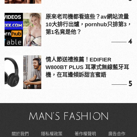
原來老司機都看這些？av網站流量
10大排行出爐，pornhub只排第3，
第1名竟是他？
4
情人節送禮推薦！EDIFIER
W800BT PLUS 耳罩式無線藍牙耳
機，在耳邊傾訴甜言蜜語
5
關於我們
隱私權政策
著作權聲明
廣告合作