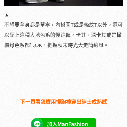
▲
不想要全身都是單寧，內搭圖T或是條紋T以外，還可
以配上這種大地色系的慢跑褲，卡其、深卡其或是橄
欖綠色系都很OK，把握秋末時光大走簡約風。
下一頁看怎麼用慢跑褲穿出紳士成熟感