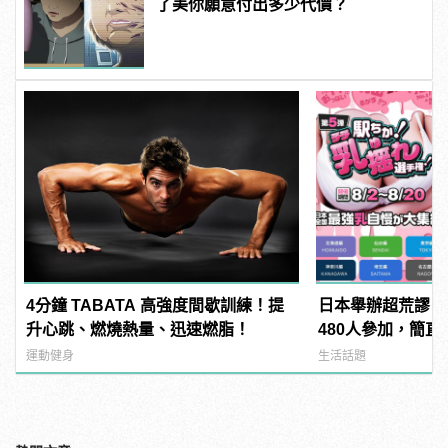
了美你願意付出多少代價？
4分鐘 TABATA 高強度間歇訓練！提
日本舉辦超荒謬「
升心跳、燃燒熱量、迅速燃脂！
480人參加，簡直
manfashion這
運動健身
生活話題