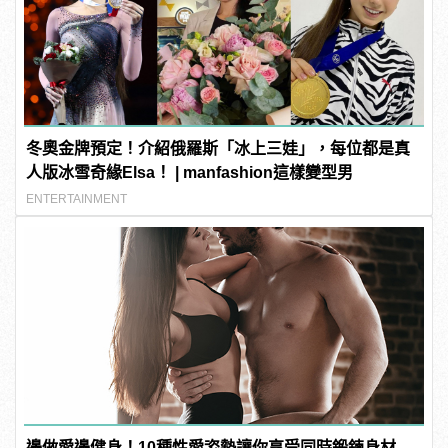
冬奧金牌預定！介紹俄羅斯「冰上三娃」，每位都是真
人版冰雪奇緣Elsa！ | manfashion這樣變型男
ENTERTAINMENT
邊做愛邊健身！10種性愛姿勢讓你享受同時鍛鍊身材