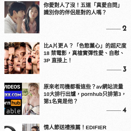
你愛對人了沒！五道「真愛自問」
識別你的伴侶是對的人嗎？
2
比A片更Ａ？「色慾薰心」的超尺度
18 禁電影，真槍實彈性愛、自慰、
3P 直接上！
3
原來老司機都看這些？av網站流量
10大排行出爐，pornhub只排第3，
第1名竟是他？
4
情人節送禮推薦！EDIFIER