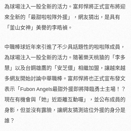
為球場注入一股全新的活力。富邦悍將正式宣布將迎
來全新的「最甜啦啦隊外援」，網友猜出，是具有
「釜山女神」美譽的李晧禎。
中職棒球近年來引進了不少具話題性的啦啦隊成員，
為球場注入一股全新的活力。隨著樂天桃猿的「李多
慧」以及台鋼雄鷹的「安芝儇」相繼加盟，讓越來越
多網友開始討論中華職棒。富邦悍將也正式宣布發文
表示「Fubon Angels最甜外援即將降臨勇士主場！？
現在有機會與「她」近距離互動囉」，並公布成員的
身影，但並沒有露臉，讓網友猜測這位外援的身分是
誰？