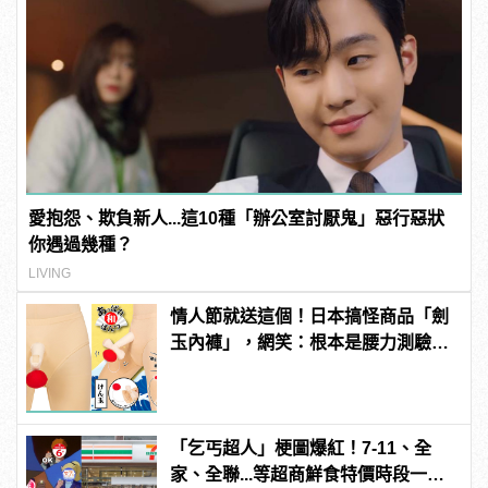
愛抱怨、欺負新人...這10種「辦公室討厭鬼」惡行惡狀
你遇過幾種？
LIVING
情人節就送這個！日本搞怪商品「劍
玉內褲」，網笑：根本是腰力測驗
吧？
「乞丐超人」梗圖爆紅！7-11、全
家、全聯...等超商鮮食特價時段一次