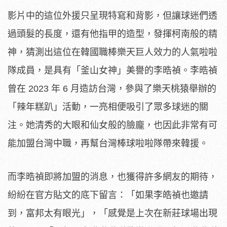
影片中的這位外援只呈現特寫和背影，但讓球迷們透
過頭髮的長度，還有他指甲的造型，發揮柯南般的精
神，猜測出這位在韓國職棒樂天巨人效力的人氣啦啦
隊成員，是具有「釜山女神」美譽的李晧禎。李晧禎
曾在 2023 年 6 月造訪台灣，參與了樂天桃猿舉辦的
「辣年糕趴」活動，一亮相便吸引了眾多球迷的關
注。她清秀的大眼和仙女般的臉龐，也因此非常有可
能加盟台灣中職，再幫台灣棒球啦啦隊帶來韓援。
而李晧禎即將加盟的消息，也獲得許多網友的期待，
紛紛在官方貼文的底下留言：「如果李皓禎也邀請
到，富邦太有眼光」，「感覺是上次在新莊球場出現