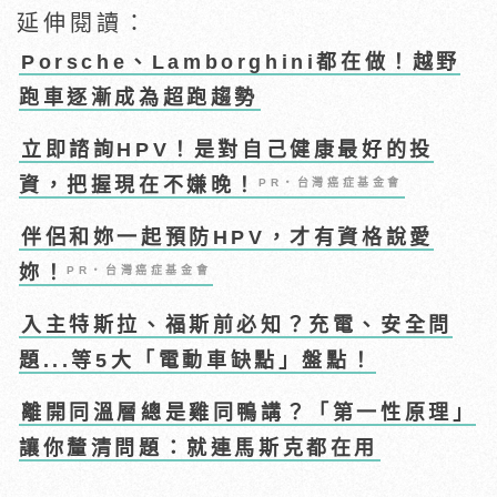
延伸閱讀：
Porsche、Lamborghini都在做！越野
跑車逐漸成為超跑趨勢
立即諮詢HPV！是對自己健康最好的投
資，把握現在不嫌晚！
PR・台灣癌症基金會
伴侶和妳一起預防HPV，才有資格說愛
妳！
PR・台灣癌症基金會
入主特斯拉、福斯前必知？充電、安全問
題...等5大「電動車缺點」盤點！
離開同溫層總是雞同鴨講？「第一性原理」
讓你釐清問題：就連馬斯克都在用