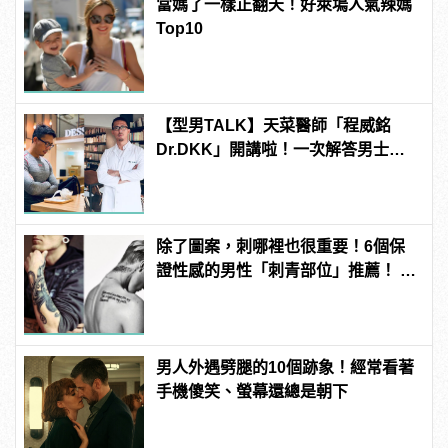
當媽了一樣正翻天！好萊塢人氣辣媽
Top10
【型男TALK】天菜醫師「程威銘
Dr.DKK」開講啦！一次解答男士們
最關心的「性事」問題
除了圖案，刺哪裡也很重要！6個保
證性感的男性「刺青部位」推薦！ |
manfashion這樣變型男
男人外遇劈腿的10個跡象！經常看著
手機傻笑、螢幕還總是朝下