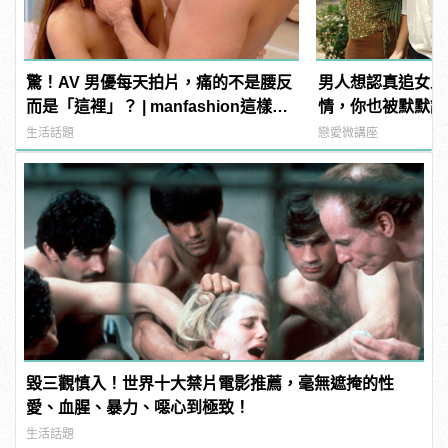
驚！AV 男優每天拍片，痛的不是腰反
男人想認真追女人
而是「這裡」？ | manfashion這樣變
情，你也被默默說
型男
生活話題
戀愛微講座
毀三觀慎入！世界十大禁片電影推薦，毫無遮掩的性
愛、血腥、暴力、噁心到極致！
生活話題