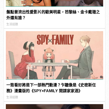
盤點曾流出性愛影片的歐美明星，芭黎絲、金卡戴珊之
外還有誰？
生活話題
一致看好將是下一部熱門動漫？乍聽像是《史密斯任
務》漫畫版的《SPY×FAMILY 間諜家家酒》
生活話題