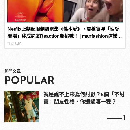
Netflix上架超限制級電影《性本愛》，真槍實彈「性愛
開場」秒成網友Reaction新挑戰！ | manfashion這樣變
型男
生活話題
熱門文章
POPULAR
就是說不上來為何討厭？5個「不討
喜」朋友性格，你遇過哪一種？
1