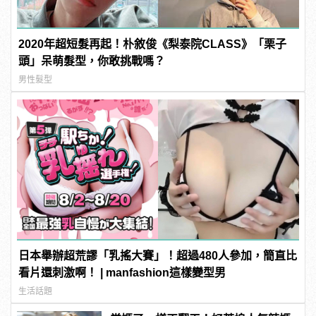
2020年超短髮再起！朴敘俊《梨泰院CLASS》「栗子
頭」呆萌髮型，你敢挑戰嗎？
男性髮型
日本舉辦超荒謬「乳搖大賽」！超過480人參加，簡直比
看片還刺激啊！ | manfashion這樣變型男
生活話題