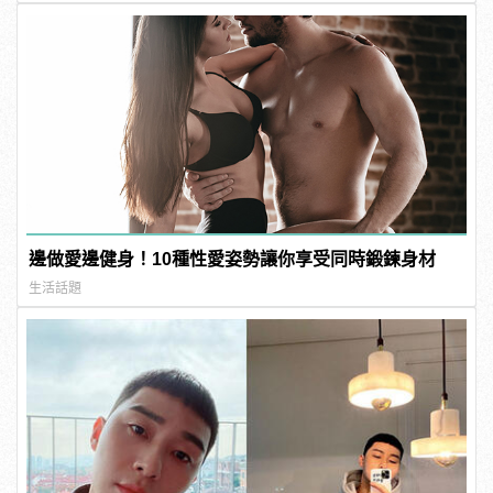
邊做愛邊健身！10種性愛姿勢讓你享受同時鍛鍊身材
生活話題