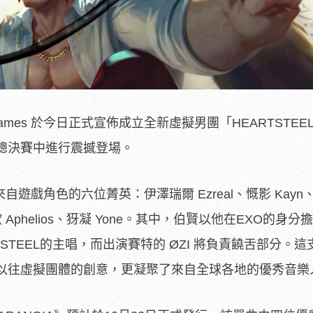
Games 於今日正式宣佈成立全新虛擬男團「HEARTSTEE
總決賽中進行震撼登場。
來自遊戲角色的六位菁英：伊澤瑞爾 Ezreal、慨影 Kayn
利歐 Aphelios、犽凝 Yone。其中，伯賢以他在EXO的身
STEEL的主唱，而出演賽特的 ØZI 將負責饒舌部分。
以往虛擬團體的創意，更凝聚了來自全球各地的優秀音樂