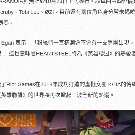
《PARANOIA》預計於10月23日正式發行。該單曲由四位
cruby、Tobi Lou、ØZI。目前還有兩位角色身分暫未揭
演奏。
Maria Egan 表示：「粉絲們一直猜測會不會有一支男團出
」這也意味著HEARTSTEEL將為《英雄聯盟》的熱愛
了Riot Games在2018年成功打造的虛擬女團 K/DA的
現，《英雄聯盟》的世界將再次掀起一波全新的熱潮。