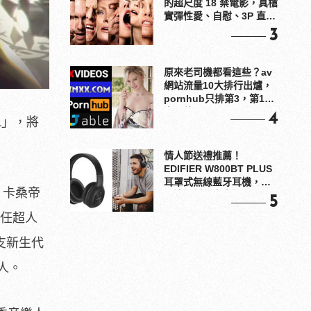
的超尺度 18 禁電影，真槍
實彈性愛、自慰、3P 直接
上！
3
原來老司機都看這些？av
網站流量10大排行出爐，
pornhub只排第3，第1名
竟是他？
4
L」，將
情人節送禮推薦！
EDIFIER W800BT PLUS
耳罩式無線藍牙耳機，在
、卡桑帝
耳邊傾訴甜言蜜語
5
分擔任超人
這支新生代
人。