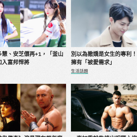
多慧、安芝儇再+1，「釜山
別以為撤嬌是女生的專利
加入富邦悍將
擁有「被愛需求」
生活話題