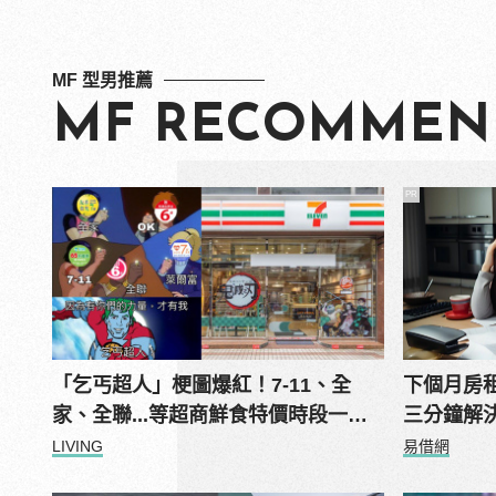
MF 型男推薦
MF RECOMMEN
PR
「乞丐超人」梗圖爆紅！7-11、全
下個月房
家、全聯...等超商鮮食特價時段一次
三分鐘解
看
LIVING
易借網