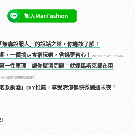
「無痛說服人」的說話之道，你應該了解！
期，一價搞定食宿玩樂，省錢更省心！
PR・Club Med Taiwan
第一性原理」讓你釐清問題：就連馬斯克都在用
PR・三得利健康網路商店
泡系調酒」DIY推薦，享受清涼暢快微醺週末夜！
ZI