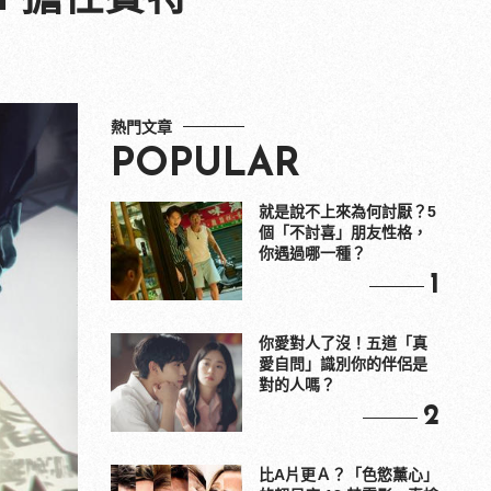
熱門文章
POPULAR
就是說不上來為何討厭？5
個「不討喜」朋友性格，
你遇過哪一種？
1
你愛對人了沒！五道「真
愛自問」識別你的伴侶是
對的人嗎？
2
比A片更Ａ？「色慾薰心」