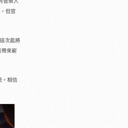
優秀音樂人
曉，但官
現，這次能將
者帶來嶄
傳統。相信