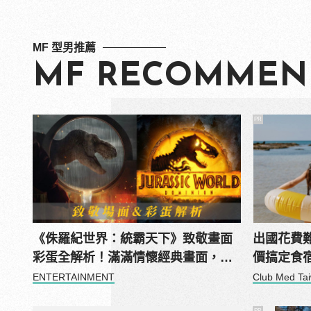
MF 型男推薦
MF RECOMMEN
PR
《侏羅紀世界：統霸天下》致敬畫面
出國花費
彩蛋全解析！滿滿情懷經典畫面，老
價搞定食
影迷才看得懂！
ENTERTAINMENT
Club Med Ta
PR