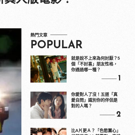
熱門文章
POPULAR
就是說不上來為何討厭？5
個「不討喜」朋友性格，
你遇過哪一種？
1
你愛對人了沒！五道「真
愛自問」識別你的伴侶是
對的人嗎？
2
比A片更Ａ？「色慾薰心」