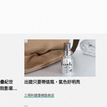
PR
三疊紀世
出遊只要帶這瓶，氣色好明亮
人院影業」
三得利健康網路商店
PR