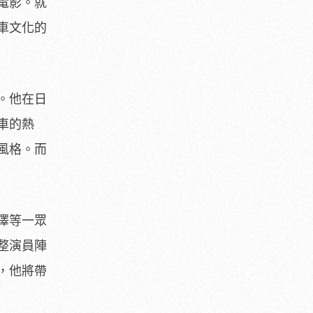
電影。就
車文化的
。他在日
車的熱
風格。而
澤等一眾
整演員陣
，他將帶