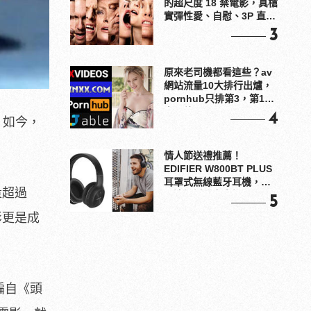
的超尺度 18 禁電影，真槍
實彈性愛、自慰、3P 直接
上！
3
原來老司機都看這些？av
網站流量10大排行出爐，
pornhub只排第3，第1名
竟是他？
4
。如今，
情人節送禮推薦！
EDIFIER W800BT PLUS
耳罩式無線藍牙耳機，在
量超過
耳邊傾訴甜言蜜語
5
影更是成
改編自《頭