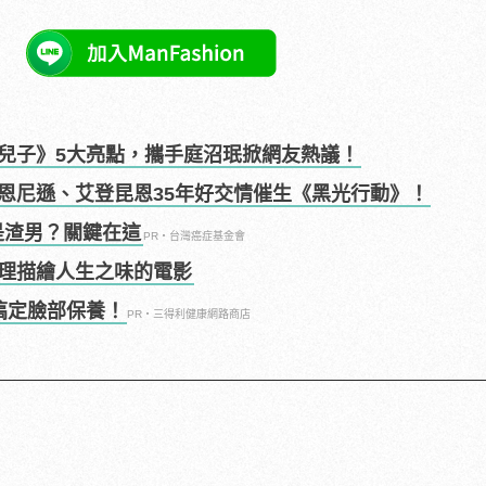
兒子》5大亮點，攜手庭沼珉掀網友熱議！
恩尼遜、艾登昆恩35年好交情催生《黑光行動》！
是渣男？關鍵在這
PR・台灣癌症基金會
理描繪人生之味的電影
搞定臉部保養！
PR・三得利健康網路商店