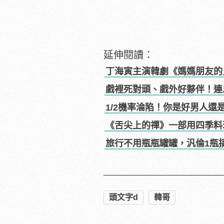
延伸閱讀：
丁海寅主演韓劇《媽媽朋友的
戲裡死對頭、戲外好夥伴！連
1/2機率淪陷！你是好男人還
《舌尖上的禪》一部用四季料
旅行不用瓶瓶罐罐，汎倫1瓶
頭文字d
韓哥