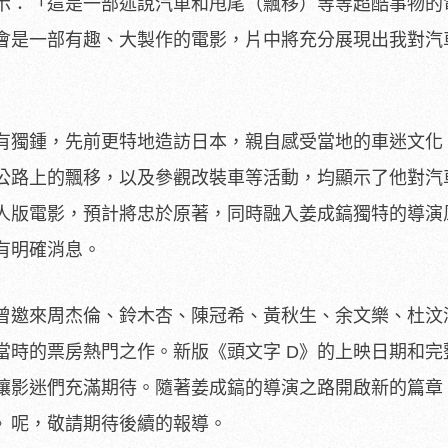
表示：「這是一部述說汽車和甩尾（飄移）等等超酷事物的
會是一部有趣、大製作的電影，片中將充分展現出我對汽
有獨鍾，先前更特地造訪日本，親自感受當地的車迷文化
公路上的飄移，以及參觀改裝車等活動，均顯示了他對汽
真人版電影，預計將忠於原著，同時融入姜成鎬獨特的導演
有明確消息。
本曾邀來周杰倫、鈴木杏、陳冠希、黃秋生、余文樂、杜汶
當時的票房熱門之作。新版《頭文字 D》的上映日期和完
讓影迷們充滿期待。隨著姜成鎬的導演之路開啟新的篇章
D》呢，敬請期待後續的報導。