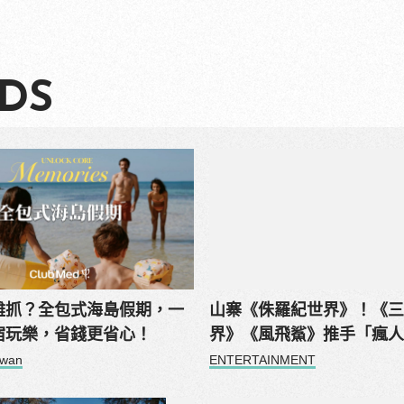
DS
難抓？全包式海島假期，一
山寨《侏羅紀世界》！《
宿玩樂，省錢更省心！
界》《風飛鯊》推手「瘋
如何片片賺錢？
iwan
ENTERTAINMENT