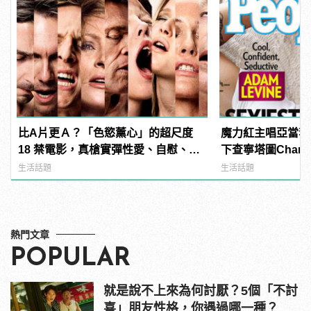
比A片更Ａ？「色慾薰心」的超尺度
魔力紅主唱亞當李維A
18 禁電影，真槍實彈性愛、自慰、3P
下查寧塔圖Channi
直接上！ | manfashion這樣變型男
《PEOPLE》時
生活話題
生活話題
男人！
熱門文章
POPULAR
就是說不上來為何討厭？5個「不討
喜」朋友性格，你遇過哪一種？