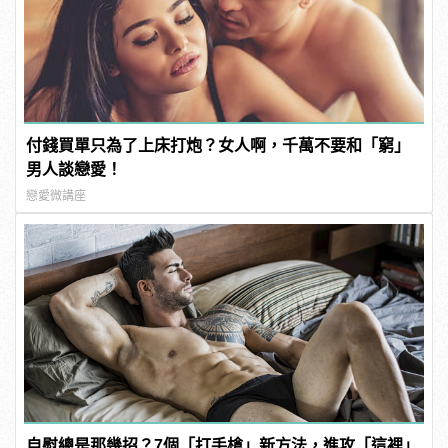
付錢買單只為了上床打炮？女人啊，千萬不要和「窮」
男人談戀愛！
戀愛微講座
自慰總是那幾招？7個「打手槍」新方法，進攻「這裡」