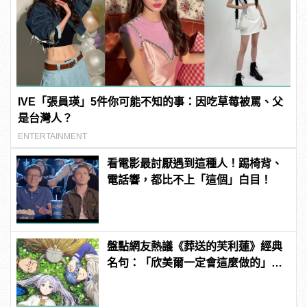
IVE「張員瑛」5件你可能不知的事：因吃草莓被罵、父
是台灣人？
ENTERTAINMENT
看電影最討厭遇到這種人！踢椅背、
電話響，都比不上「這個」白目！
盤點網友熱議《葬送的芙利蓮》經典
名句：「欣美爾一定會這麼做的」超
感動