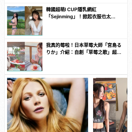
韓國超萌I CUP隱乳網紅
「Sejinming」！掀起衣服也太
「胸」了吧！ | manfashion這樣變型
男
我真的莓啦！日本草莓大師「宮島る
りか」介紹：自創「草莓之歌」超洗
腦？