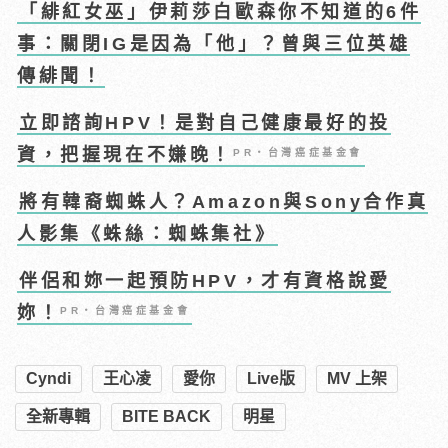
「緋紅女巫」伊莉莎白歐森你不知道的6件
事：關閉IG是因為「他」？曾與三位英雄
傳緋聞！
立即諮詢HPV！是對自己健康最好的投
資，把握現在不嫌晚！
PR・台灣癌症基金會
將有韓裔蜘蛛人？Amazon與Sony合作真
人影集《蛛絲：蜘蛛集社》
伴侶和妳一起預防HPV，才有資格說愛
妳！
PR・台灣癌症基金會
Cyndi
王心凌
愛你
Live版
MV 上架
全新專輯
BITE BACK
明星