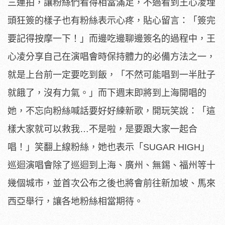
三連拍，
讓粉絲們看得相當滿足，
不過看到王心凌埋
頭狂簽的樣子也有粉絲表示心疼，貼心留言：「
簽完
要記得按摩一下！」而邊吃邊聊邊簽名的過程中，
王
心凌分享自己在演唱會時保持體力的必備方法之一，
就是上台前一定要吃到飯，「不然可能唱到一半肚子
就餓了，
沒有力氣。」而下週末即將到上海開唱的
她，
不忘向粉絲喊話要好好練新歌，開玩笑說：「這
樣大家就可以救我…
不是啦，是要跟大家一起合
唱！」笑翻上線粉絲，她也表示「SUG
AR HIGH」
巡迴演唱會除了巡迴到上海、廣州、無錫、
福州等十
幾個城市，並首次公布之後也將會前往新加坡、
馬來
西亞舉行，讓各地粉絲相當期待。