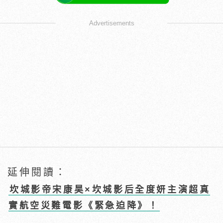
Advertisements
延伸閱讀：
坎城影帝宋康昊×坎城影后全度妍主演超真
實航空災難電影《緊急迫降》！