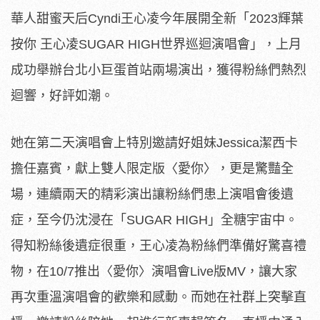
華人甜蜜天后Cyndi王心凌今年展開全新「2023輝葉
按你 王心凌SUGAR HIGH世界巡迴演唱會」，上月
成功舉辦台北小巨蛋首站兩場演出，獲得粉絲們熱烈
迴響，好評如潮。
她在第二天演唱會上特別邀請好姐妹Jessica潔西
卡
擔任嘉賓，獻上雙人限定版〈愛你〉，更是驚豔全
場，
連續兩天的精彩演出讓粉絲們患上演唱會後遺
症，至今仍沈浸在「S
UGAR HIGH」全糖宇宙中。
得知粉絲後遺症很重，
王心凌為粉絲們準備好驚喜禮
物，在10/7推出〈愛你〉演唱會
Live版MV，讓大家
再次重溫演唱會的歡樂和感動。而她在社群上突擊直