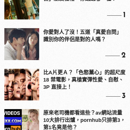
1
你愛對人了沒！五道「真愛自問」
識別你的伴侶是對的人嗎？
2
比A片更Ａ？「色慾薰心」的超尺度
18 禁電影，真槍實彈性愛、自慰、
3P 直接上！
3
原來老司機都看這些？av網站流量
10大排行出爐，pornhub只排第3，
第1名竟是他？