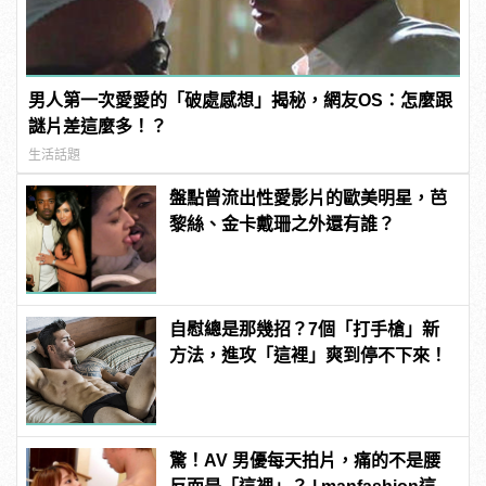
男人第一次愛愛的「破處感想」揭秘，網友OS：怎麼跟
謎片差這麼多！？
生活話題
盤點曾流出性愛影片的歐美明星，芭
黎絲、金卡戴珊之外還有誰？
自慰總是那幾招？7個「打手槍」新
方法，進攻「這裡」爽到停不下來！
驚！AV 男優每天拍片，痛的不是腰