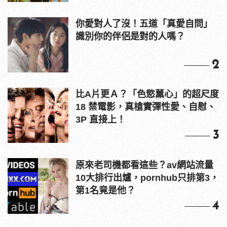
你愛對人了沒！五道「真愛自問」
識別你的伴侶是對的人嗎？
2
比A片更Ａ？「色慾薰心」的超尺度
18 禁電影，真槍實彈性愛、自慰、
3P 直接上！
3
原來老司機都看這些？av網站流量
10大排行出爐，pornhub只排第3，
第1名竟是他？
4