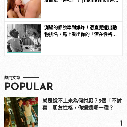
反而是「這裡」？ | manfashion這樣
變型男
測過的都說準到爆炸！憑直覺選出動
物排名，馬上看出你的「潛在性格與
真面目」！
熱門文章
POPULAR
就是說不上來為何討厭？5個「不討
喜」朋友性格，你遇過哪一種？
1