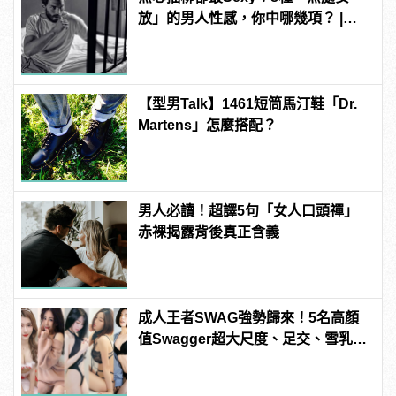
放」的男人性感，你中哪幾項？ |
manfashion這樣變型男
【型男Talk】1461短筒馬汀鞋「Dr.
Martens」怎麼搭配？
男人必讀！超譯5句「女人口頭禪」
赤裸揭露背後真正含義
成人王者SWAG強勢歸來！5名高顏
值Swagger超大尺度、足交、雪乳、
粉紅海鮮通通有，親自教你人與人的
連結！ | manfashion這樣變型男