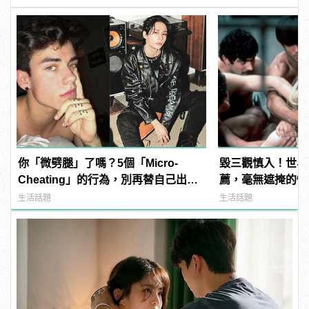
你「微劈腿」了嗎？5個「Micro-
毀三觀慎入！世界
Cheating」的行為，別再替自己出軌
薦，毫無遮掩的性
找藉口
噁心到極致！ | ma
生活話題
生活話題
男