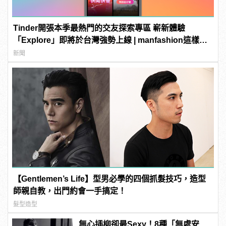
Tinder開張本季最熱門的交友探索專區 嶄新體驗
「Explore」即將於台灣強勢上線 | manfashion這樣變
型男
新聞
【Gentlemen’s Life】型男必學的四個抓髮技巧，造型
師親自教，出門約會一手搞定！
髮型造型
無心插柳卻最Sexy！8種「無處安