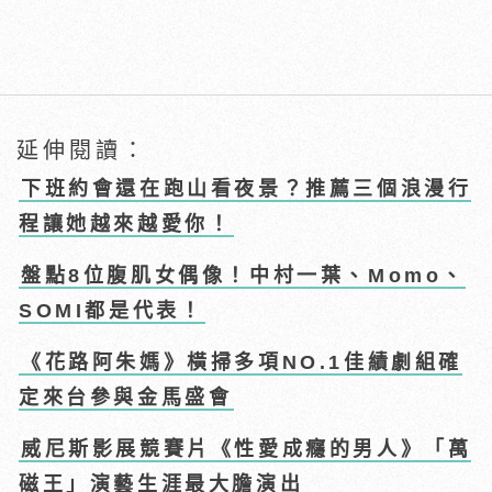
延伸閱讀：
下班約會還在跑山看夜景？推薦三個浪漫行
程讓她越來越愛你！
盤點8位腹肌女偶像！中村一葉、Momo、
SOMI都是代表！
《花路阿朱媽》橫掃多項NO.1佳績劇組確
定來台參與金馬盛會
威尼斯影展競賽片《性愛成癮的男人》「萬
磁王」演藝生涯最大膽演出