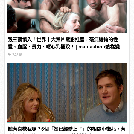
毀三觀慎入！世界十大禁片電影推薦，毫無遮掩的性
愛、血腥、暴力、噁心到極致！ | manfashion這樣變型
男
生活話題
她有喜歡我嗎？6個「她已經愛上了」的相處小徵兆，有