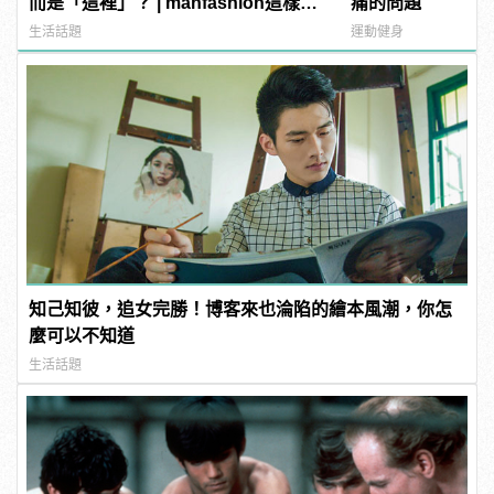
而是「這裡」？ | manfashion這樣變
痛的問題
型男
生活話題
運動健身
知己知彼，追女完勝！博客來也淪陷的繪本風潮，你怎
麼可以不知道
生活話題