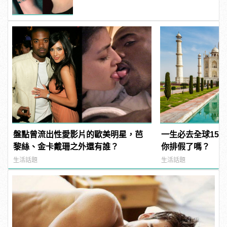
盤點曾流出性愛影片的歐美明星，芭
一生必去全球15
黎絲、金卡戴珊之外還有誰？
你排假了嗎？
生活話題
生活話題