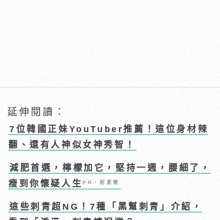
延伸閱讀：
7位韓國正妹YouTuber推薦！這位身材辣
翻、還有人神似女神秀智！
減肥首選，檸檬加它，堅持一週，腰細了，
瘦到你懷疑人生
PR・新素簡
這些刺青超NG！7種「黑幫刺青」介紹，