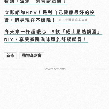
看到「淚滴」刺青請迴避？
立即諮詢HPV！是對自己健康最好的投
資，把握現在不嫌晚！
PR・台灣癌症基金會
冬天來一杯超暖心！5款「威士忌熱調酒」
DIY，享受微醺滋味還能舒緩感冒！
新奇
動物森友會
Advertisements