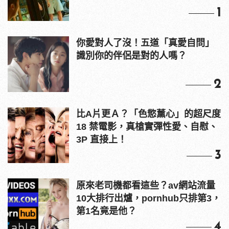
1
你愛對人了沒！五道「真愛自問」
識別你的伴侶是對的人嗎？
2
比A片更Ａ？「色慾薰心」的超尺度
18 禁電影，真槍實彈性愛、自慰、
3P 直接上！
3
原來老司機都看這些？av網站流量
10大排行出爐，pornhub只排第3，
第1名竟是他？
4