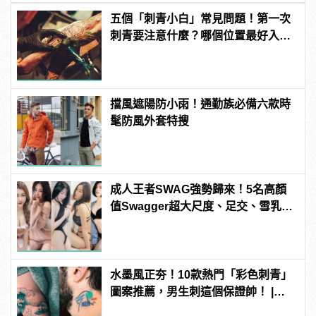
五個「刺青小白」常見問題！第一次
刺青要注意什麼？哪個位置最好入
門...一次解答！
擋風遮陽防小雨！通勤族必備六款時
髦防風外套特搜
成人王者SWAG強勢歸來！5名高顏
值Swagger超大尺度、足交、雪乳、
粉紅海鮮通通有，親自教你人與人的
連結！ | manfashion這樣變型男
水墨風正夯！10款熱門「彩色刺青」
圖案推薦，男生刺這個保證帥！ |
manfashion這樣變型男