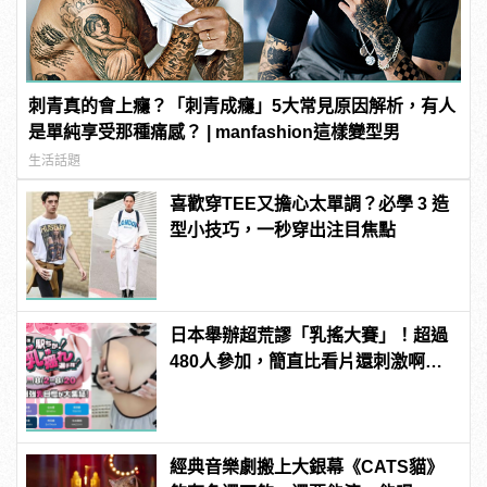
刺青真的會上癮？「刺青成癮」5大常見原因解析，有人
是單純享受那種痛感？ | manfashion這樣變型男
生活話題
喜歡穿TEE又擔心太單調？必學 3 造
型小技巧，一秒穿出注目焦點
日本舉辦超荒謬「乳搖大賽」！超過
480人參加，簡直比看片還刺激啊！ |
manfashion這樣變型男
經典音樂劇搬上大銀幕《CATS貓》