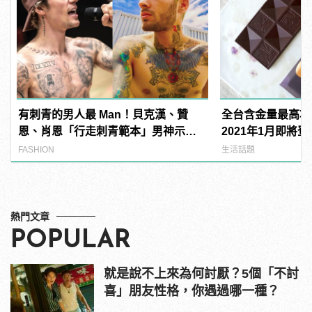
有刺青的男人最 Man！貝克漢、贊
全台含金量最高巧
恩、肖恩「行走刺青範本」男神示
2021年1月即將
範！
FASHION
生活話題
熱門文章
POPULAR
就是說不上來為何討厭？5個「不討
喜」朋友性格，你遇過哪一種？