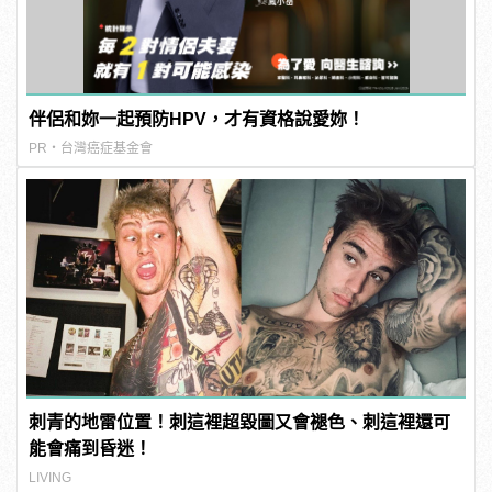
伴侶和妳一起預防HPV，才有資格說愛妳！
PR・台灣癌症基金會
刺青的地雷位置！刺這裡超毀圖又會褪色、刺這裡還可
能會痛到昏迷！
LIVING