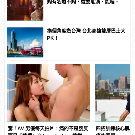
夠有名還不夠，還要能演、能唱、還
能跳！
換個角度遊台灣 台北高雄雙層巴士大
PK！
驚！AV 男優每天拍片，痛的不是腰反
四招訓練核心肌群