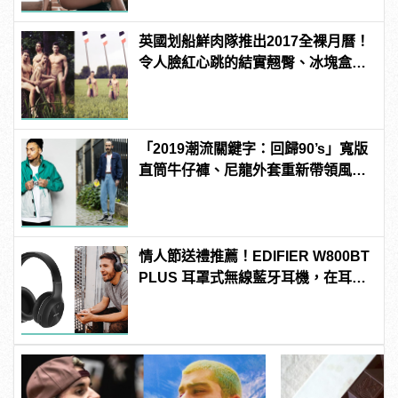
英國划船鮮肉隊推出2017全裸月曆！
令人臉紅心跳的結實翹臀、冰塊盒腹
肌通通盡收眼底
「2019潮流關鍵字：回歸90’s」寬版
直筒牛仔褲、尼龍外套重新帶領風
潮！
情人節送禮推薦！EDIFIER W800BT
PLUS 耳罩式無線藍牙耳機，在耳邊
傾訴甜言蜜語