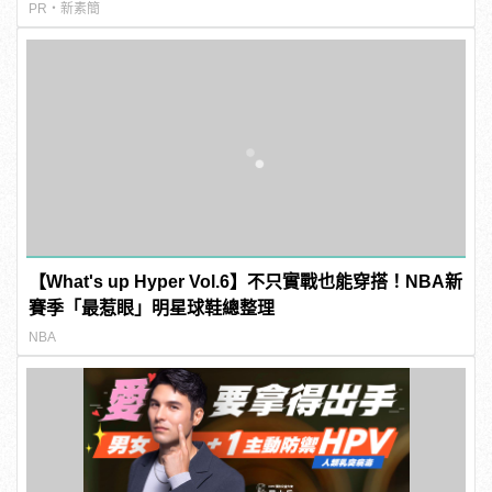
PR・新素簡
【What's up Hyper Vol.6】不只實戰也能穿搭！NBA新
賽季「最惹眼」明星球鞋總整理
NBA