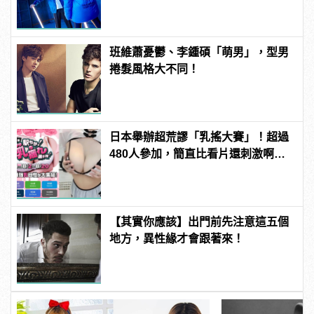
班維蕭憂鬱、李鍾碩「萌男」，型男
捲髮風格大不同！
日本舉辦超荒謬「乳搖大賽」！超過
480人參加，簡直比看片還刺激啊！ |
manfashion這樣變型男
【其實你應該】出門前先注意這五個
地方，異性緣才會跟著來！