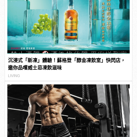
沉浸式「新凍」體驗！蘇格登「醇金凍飲室」快閃店，
邀你品嚐威士忌凍飲滋味
LIVING