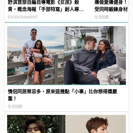
舒淇首部自編自導電影《女孩》殺
邊做愛邊健身！1
青，概念海報「手部特寫」耐人尋
受同時鍛鍊身材
味
ENTERTAINMENT
生活話題
情侶同居禁忌多，原來這幾點「小事」比你想得還嚴
重！
生活話題