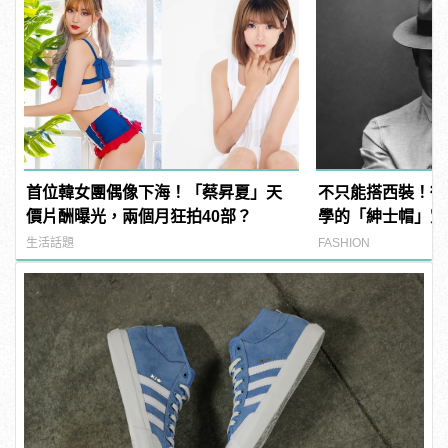
首位韓女團偶像下海！「蔡昇夏」天
不只能搭西裝！街
價片酬曝光，兩個月狂拍40部？
學的「紳士帽」穿
生活話題
FASHION