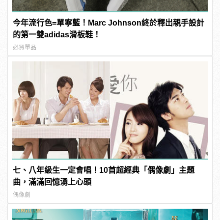
今年流行色=單寧藍！Marc Johnson終於釋出親手設計
的第一雙adidas滑板鞋！
必買單品
七、八年級生一定會唱！10首超經典「偶像劇」主題
曲，滿滿回憶湧上心頭
偶像劇