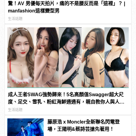
驚！AV 男優每天拍片，痛的不是腰反而是「這裡」？ |
manfashion這樣變型男
生活話題
成人王者SWAG強勢歸來！5名高顏值Swagger超大尺
度、足交、雪乳、粉紅海鮮通通有，親自教你人與人的
連結！ | manfashion這樣變型男
生活話題
藤原浩 x Moncler全新聯名閃電登
場，王陽明&蔡詩芸搶先著用！