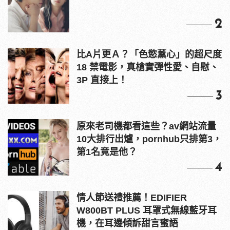
2
比A片更Ａ？「色慾薰心」的超尺度
18 禁電影，真槍實彈性愛、自慰、
3P 直接上！
3
原來老司機都看這些？av網站流量
10大排行出爐，pornhub只排第3，
第1名竟是他？
4
情人節送禮推薦！EDIFIER
W800BT PLUS 耳罩式無線藍牙耳
機，在耳邊傾訴甜言蜜語