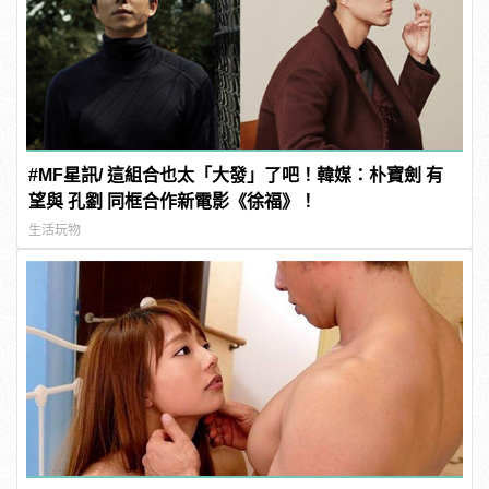
#MF星訊/ 這組合也太「大發」了吧！韓媒：朴寶劍 有
望與 孔劉 同框合作新電影《徐福》！
生活玩物