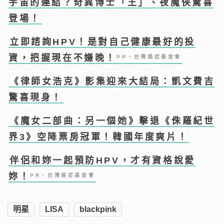
宇宙的連結？奇異博士「王」、夜魔俠驚喜
登場！
立即諮詢HPV！是對自己健康最好的投
資，把握現在不嫌晚！
PR・台灣癌症基金會
《律師女浩克》影集迎來大結局：凱文費吉
驚喜現身！
《魔女二部曲：另一個她》擊退《侏羅紀世
界3》空降票房冠軍！韓國年度爽片！
伴侶和妳一起預防HPV，才有資格說愛
妳！
PR・台灣癌症基金會
明星
LISA
blackpink