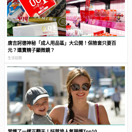
唐吉訶德神秘「成人用品區」大公開！保險套只要百
元？還賣精子顯微鏡？
生活話題
當媽了一樣正翻天！好萊塢人氣辣媽Top10