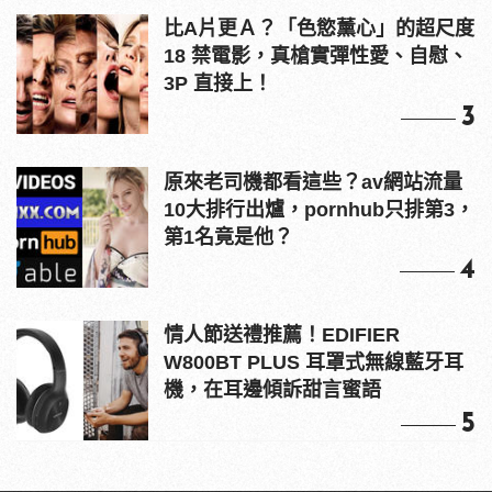
比A片更Ａ？「色慾薰心」的超尺度
18 禁電影，真槍實彈性愛、自慰、
3P 直接上！
3
原來老司機都看這些？av網站流量
10大排行出爐，pornhub只排第3，
第1名竟是他？
4
情人節送禮推薦！EDIFIER
W800BT PLUS 耳罩式無線藍牙耳
機，在耳邊傾訴甜言蜜語
5