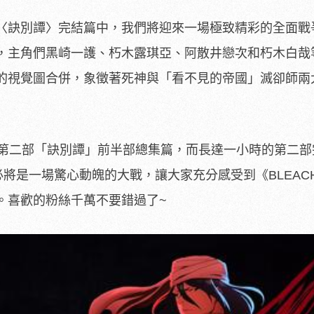
〈訣別譚〉完結篇中，我們將迎來一場極致精彩的全面戰
，主角們黑崎一護、朽木露琪亞、阿散井戀次和朽木白哉
的視覺圖合併，象徵著死神與「看不見的帝國」滅卻師兩
出第二部「訣別譚」前半部總集篇，而長達一小時的第二部
必將是一場驚心動魄的大戰，讓大家充分感受到《BLEAC
。喜歡的粉絲千萬不要錯過了~