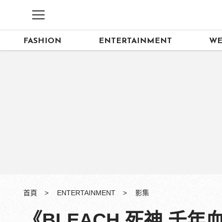
FASHION
ENTERTAINMENT
WE
首頁
ENTERTAINMENT
影集
《BLEACH 死神 千