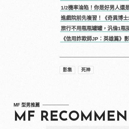
1/2機率淪陷！你是好男人還
進戲院前先複習！《奇異博士
旅行不用瓶瓶罐罐，汎倫1瓶
《信用詐欺師JP：英雄篇》
影集
死神
MF 型男推薦
MF RECOMMEN