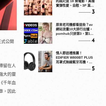
的超尺度 18 禁電影，真槍
實彈性愛、自慰、3P 直接
上！
3
原來老司機都看這些？av
網站流量10大排行出爐，
pornhub只排第3，第1名
竟是他？
4
正式公開
情人節送禮推薦！
EDIFIER W800BT PLUS
耳罩式無線藍牙耳機，在
滯留在人
耳邊傾訴甜言蜜語
5
強大的靈
《千年血
章，因此