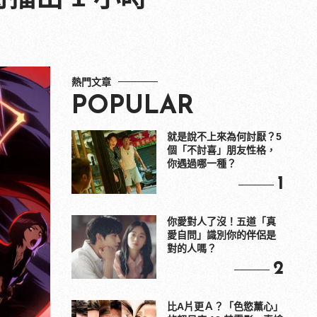
熱門文章
POPULAR
就是說不上來為何討厭？5
個「不討喜」朋友性格，
你遇過哪一種？
1
你愛對人了沒！五道「真
愛自問」識別你的伴侶是
對的人嗎？
2
比A片更Ａ？「色慾薰心」