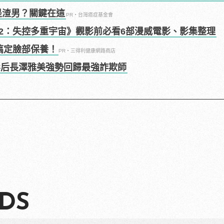
是渣男？關鍵在這
PR・台灣癌症基金會
2：失控多重宇宙》觀影前必看6部漫威電影、影集整理
搞定臉部保養！
PR・三得利健康網路商店
影后長澤雅美強勢回歸最強詐欺師
DS