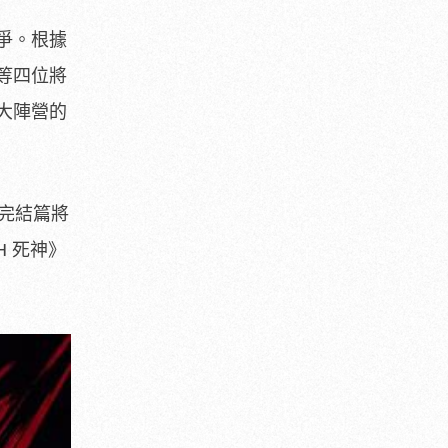
爭。根據
等四位將
大陣營的
完結篇將
H 死神》