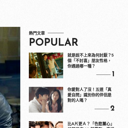
熱門文章
POPULAR
就是說不上來為何討厭？5
個「不討喜」朋友性格，
你遇過哪一種？
1
你愛對人了沒！五道「真
愛自問」識別你的伴侶是
對的人嗎？
2
比A片更Ａ？「色慾薰心」