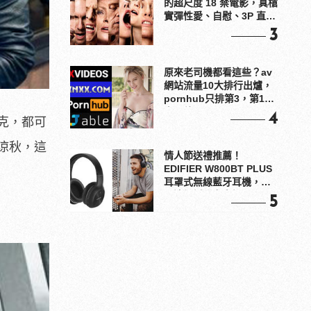
的超尺度 18 禁電影，真槍
實彈性愛、自慰、3P 直接
上！
3
原來老司機都看這些？av
網站流量10大排行出爐，
pornhub只排第3，第1名
竟是他？
4
克，都可
涼秋，這
情人節送禮推薦！
EDIFIER W800BT PLUS
耳罩式無線藍牙耳機，在
耳邊傾訴甜言蜜語
5