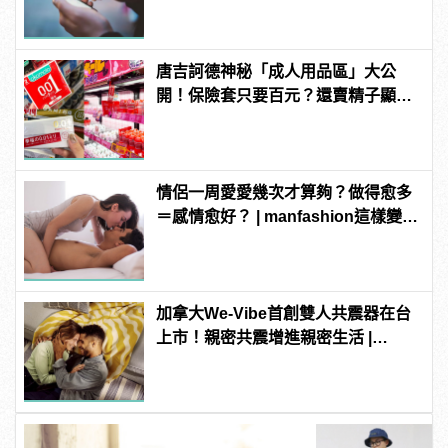
唐吉訶德神秘「成人用品區」大公
開！保險套只要百元？還賣精子顯微
鏡？
情侶一周愛愛幾次才算夠？做得愈多
＝感情愈好？ | manfashion這樣變型
男
加拿大We-Vibe首創雙人共震器在台
上市！親密共震增進親密生活 |
manfashion這樣變型男