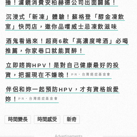
播！濾鏡消費安柏赫德公司出面闢謠！
沉浸式「新凍」體驗！蘇格登「醇金凍飲
室」快閃店，邀你品嚐威士忌凍飲滋味
酒鬼看過來！超商6款「高濃度啤酒」必喝
推薦，你家巷口就能買醉！
立即諮詢HPV！是對自己健康最好的投
資，把握現在不嫌晚！
PR・台灣癌症基金會
伴侶和妳一起預防HPV，才有資格說愛
妳！
PR・台灣癌症基金會
時間變長
時間感受
新奇
Advertisements