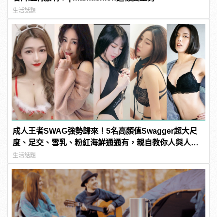
生活話題
成人王者SWAG強勢歸來！5名高顏值Swagger超大尺
度、足交、雪乳、粉紅海鮮通通有，親自教你人與人的
連結！ | manfashion這樣變型男
生活話題