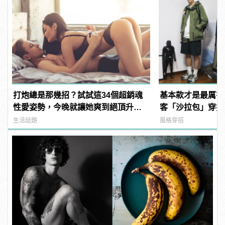
打炮總是那幾招？試試這34個超銷魂
基本款才是最厲害
性愛姿勢，今晚就讓她爽到絕頂升
客「沙拉包」穿搭
天！ | manfashion這樣變型男
變出千百種樣貌！
生活話題
風格穿搭