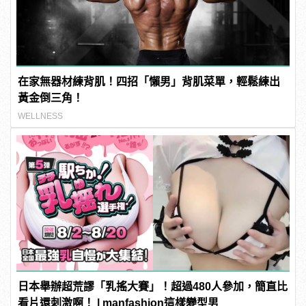
在家無器材練背肌！四招「懶男」背肌菜單，輕鬆練出
黃金倒三角！
WELLNESS
日本舉辦超荒謬「乳搖大賽」！超過480人參加，簡直比
看片還刺激啊！ | manfashion這樣變型男