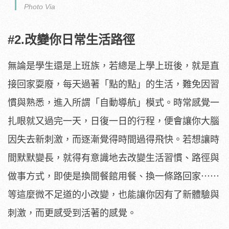
Photo Via
#2.改變你日常生活路徑
無論是學生還是上班族，若總是上學上班後，就是直
接回家耍廢，每天過著「點的點」的生活，難免因習
慣與熟悉，進入所謂「自動導航」模式。時常感覺一
扎眼就又過完一天，日復一日的行程，便會讓你大腦
因失去新刺激，而逐漸覺得時間過得飛快。若想讓時
間默默變長，就得有意識地去改變生活習慣、路徑與
做事方式，即使是換間餐館用餐、換一條路回家⋯⋯
等這麼微不足道的小改變，也能讓你因有了新體驗與
刺激，而更感受到活著的感覺。