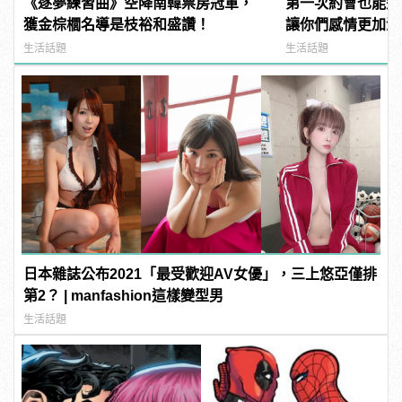
《逐夢練習曲》空降南韓票房冠軍，
第一次約會也能完
獲金棕櫚名導是枝裕和盛讚！
讓你們感情更加溫
生活話題
生活話題
日本雜誌公布2021「最受歡迎AV女優」，三上悠亞僅排
第2？ | manfashion這樣變型男
生活話題