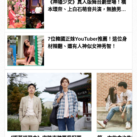
《神隱少女》真人版舞台劇登場！橋
本環奈、上白石萌音共演，無臉男、
白龍名場面神還原！
7位韓國正妹YouTuber推薦！這位身
材辣翻、還有人神似女神秀智！