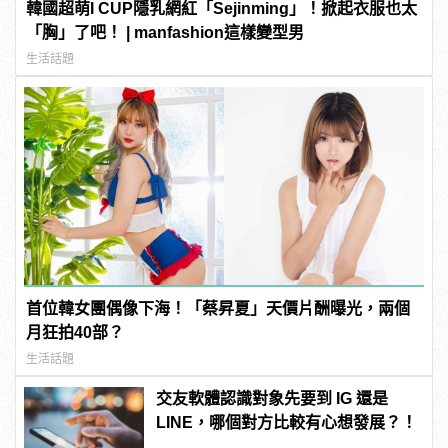
韓國超萌I CUP隱乳網紅「Sejinming」！掀起衣服也太
「胸」了吧！ | manfashion這樣變型男
生活話題
首位韓女團偶像下海！「蔡昇夏」天價片酬曝光，兩個
月狂拍40部？
生活話題
交友軟體認識對象先要到 IG 還是
LINE，哪個對方比較有心想發展？！