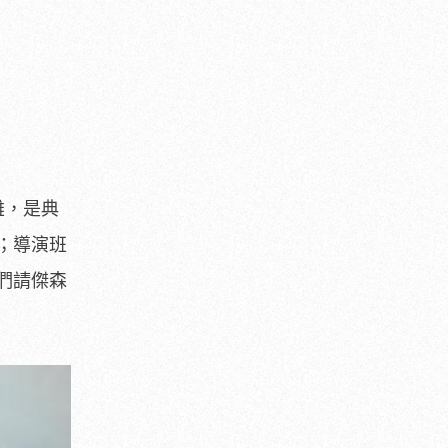
雄，是典
；導演班
們請傑森