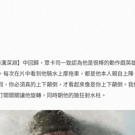
海溝深淵】中回歸，
眾卡司一致認為他是很棒的動作戲英
。每次在片中看到他騎水上摩拖車，
都是他本人親自上陣
假，
你必須真的上下顛倒，才看起來像是你上下顛倒。
我
打開開關讓他旋轉，
同時朝他的臉狂射水柱。