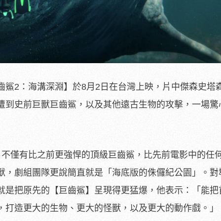
齒鯊2：海溝深淵】於8月2日在台灣上映，片中傑森史塔
遭到史前巨獸巨齒鯊，以及其他遠古生物的攻擊，一場驚
，不僅有比之前更強悍的頂級巨齒鯊，
比先前電影中的任
獸，
劇組團隊更說簡直就是「海底版的侏儸紀公園」。
對
就是把原先的【巨齒鯊】
呈現得更猛爆，他表示：「能把
，打造更大的生物、更大的怪獸，
以及更大的動作戲。」