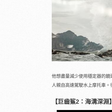
他想盡量減少使用穩定器的鏡
人親自高速駕駛水上摩托車。
【巨齒鯊2：海溝深淵