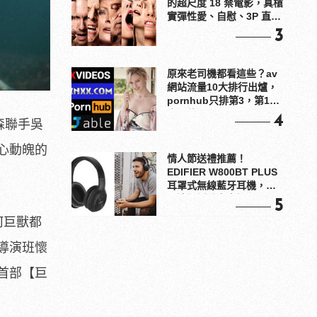
的超尺度 18 禁電影，真槍
實彈性愛、自慰、3P 直接
上！
3
原來老司機都看這些？av
網站流量10大排行出爐，
pornhub只排第3，第1名
竟是他？
4
森聯手吳
心動魄的
情人節送禮推薦！
EDIFIER W800BT PLUS
耳罩式無線藍牙耳機，在
耳邊傾訴甜言蜜語
5
何巨獸都
導演班懷
首部【巨