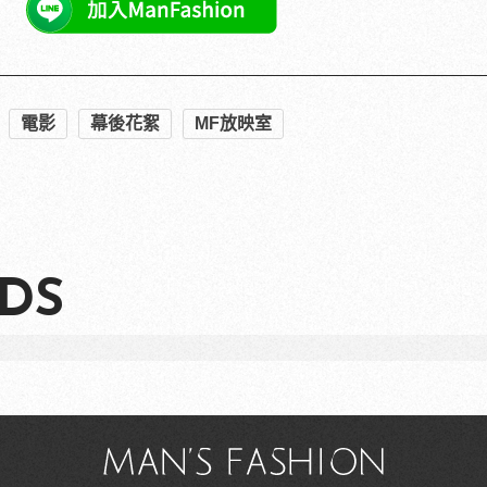
的「倒V拍照手勢」，TWICE、(G)I-DLE成員賣萌無
期，一價搞定食宿玩樂，省錢更省心！
PR・Club Med Taiwan
美伴侶》預告公開，性感女神捆綁PLAY尺度大開
包式滑雪假期：出門即雪場，一價全包不怕預算爆表！
》〈訣別譚〉完結篇將播出1小時
電影
幕後花絮
MF放映室