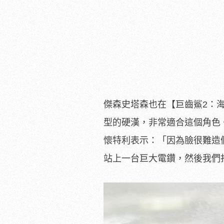
傑森史塔森也在【巨齒鯊2：
型的硬漢，
非常適合這個角色
懷特利表示：「因為臉很難造
站上一台巨大電鑽，然後我們