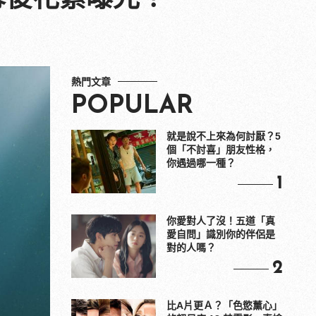
熱門文章
POPULAR
就是說不上來為何討厭？5
個「不討喜」朋友性格，
你遇過哪一種？
1
你愛對人了沒！五道「真
愛自問」識別你的伴侶是
對的人嗎？
2
比A片更Ａ？「色慾薰心」