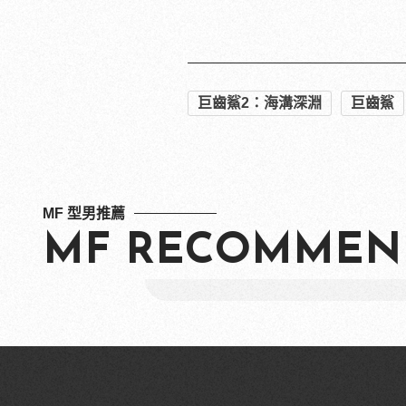
延伸閱讀：
還在正經比YA？韓國偶像都在瘋
出國花費難抓？全包式海島假
《黑袍糾察隊》男星主演《完
滑雪行程自己安排太繁瑣？全
《BLEACH死神千年血戰篇
PR・Club Med Taiwan
巨齒鯊2：海溝深淵
巨齒鯊