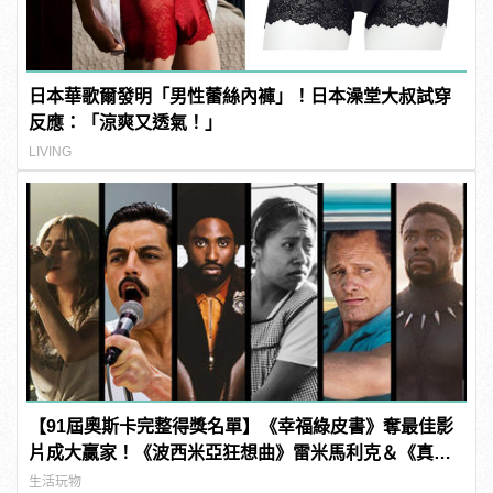
日本華歌爾發明「男性蕾絲內褲」！日本澡堂大叔試穿
反應：「涼爽又透氣！」
LIVING
【91屆奧斯卡完整得獎名單】《幸福綠皮書》奪最佳影
片成大贏家！《波西米亞狂想曲》雷米馬利克＆《真
寵》奧莉薇亞柯爾曼封影帝影后！
生活玩物