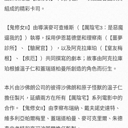
組成的精彩卡司。
【鬼修女II】由導演麥可查維斯（【厲陰宅3：是惡魔
逼我的】）
執導，採用伊恩葛德堡和理察南（【噩夢
診所】、【驗屍官】），
以及阿克拉庫珀（【窒友梅
根】、【疾厄】）共同撰寫的劇本；
故事由阿克拉庫
珀根據溫子仁和蓋瑞道柏曼所創造的角色而衍生。
本片由沙佛朗公司的彼得沙佛朗和原子怪獸的溫子仁
擔任製片，
延續兩方在所有【厲陰宅】系列電影中的
合作。【鬼修女II】由李
察布瑞納、戴夫諾史達特、
維多利亞帕爾梅里、蓋瑞道柏曼、麥可克
里爾、朱德