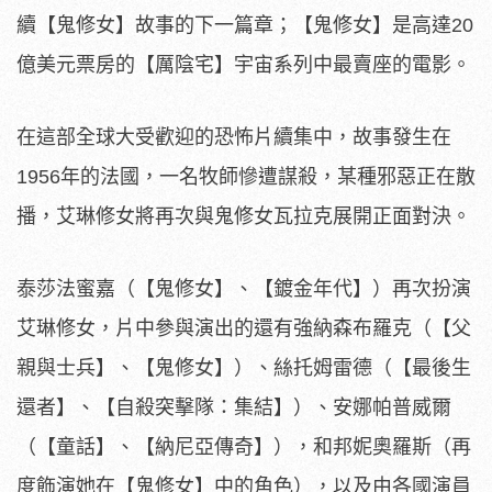
續【鬼修女】故事的下一篇章；【鬼修女】是高達20
億美元票房的【厲陰宅】宇宙系列中最賣座的電影。
在這部全球大受歡迎的恐怖片續集中，故事發生在
1956年的法國
，一名牧師慘遭謀殺，某種邪惡正在散
播，
艾琳修女將再次與鬼修女瓦拉克展開正面對決。
泰莎法蜜嘉（【鬼修女】、【鍍金年代】）再次扮演
艾琳修女，
片中參與演出的還有強納森布羅克（【父
親與士兵】、【鬼修女】）
、絲托姆雷德（【最後生
還者】、【自殺突擊隊：集結】）、
安娜帕普威爾
（【童話】、【納尼亞傳奇】），和邦妮奧羅斯（
再
度飾演她在【鬼修女】中的角色），
以及由各國演員