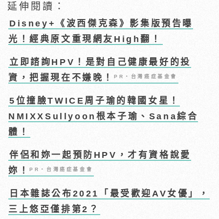
延伸閱讀：
Disney+《波西傑克森》影集版預告曝
光！經典原文重現網友High翻！
立即諮詢HPV！是對自己健康最好的投
資，把握現在不嫌晚！
PR・台灣癌症基金會
5位撞臉TWICE周子瑜的韓國女星！
NMIXXSullyoon根本子瑜、Sana綜合
體！
伴侶和妳一起預防HPV，才有資格說愛
妳！
PR・台灣癌症基金會
日本雜誌公布2021「最受歡迎AV女優」，
三上悠亞僅排第2？