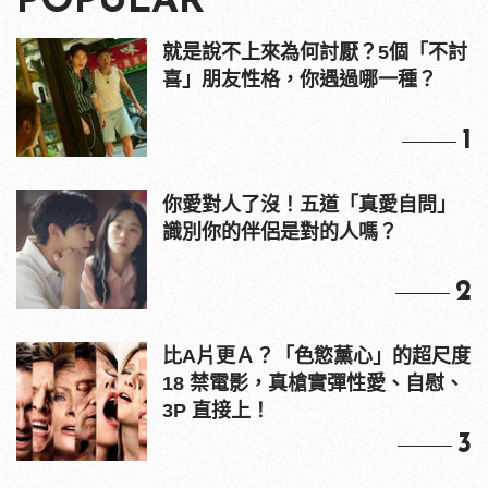
POPULAR
就是說不上來為何討厭？5個「不討
喜」朋友性格，你遇過哪一種？
1
你愛對人了沒！五道「真愛自問」
識別你的伴侶是對的人嗎？
2
比A片更Ａ？「色慾薰心」的超尺度
18 禁電影，真槍實彈性愛、自慰、
3P 直接上！
3