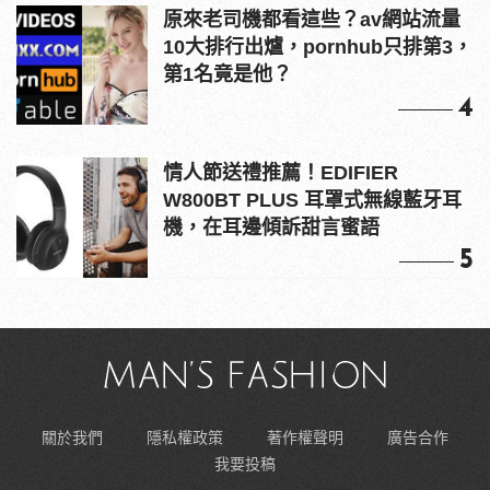
原來老司機都看這些？av網站流量
10大排行出爐，pornhub只排第3，
第1名竟是他？
4
情人節送禮推薦！EDIFIER
W800BT PLUS 耳罩式無線藍牙耳
機，在耳邊傾訴甜言蜜語
5
關於我們
隱私權政策
著作權聲明
廣告合作
我要投稿