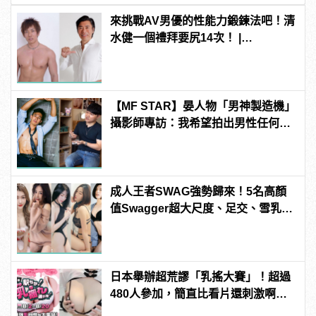
來挑戰AV男優的性能力鍛鍊法吧！清
水健一個禮拜要尻14次！ |
manfashion這樣變型男
【MF STAR】晏人物「男神製造機」
攝影師專訪：我希望拍出男性任何尺
度下的美 | manfashion這樣變型男
成人王者SWAG強勢歸來！5名高顏
值Swagger超大尺度、足交、雪乳、
粉紅海鮮通通有，親自教你人與人的
連結！ | manfashion這樣變型男
日本舉辦超荒謬「乳搖大賽」！超過
480人參加，簡直比看片還刺激啊！ |
manfashion這樣變型男