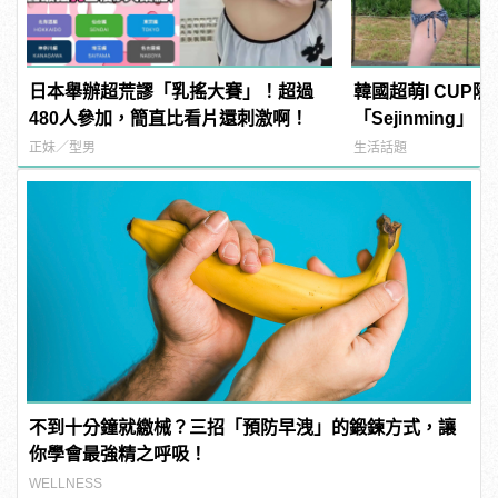
日本舉辦超荒謬「乳搖大賽」！超過
韓國超萌I CUP
480人參加，簡直比看片還刺激啊！
「Sejinming
了吧！ | manfa
正妹／型男
生活話題
不到十分鐘就繳械？三招「預防早洩」的鍛鍊方式，讓
你學會最強精之呼吸！
WELLNESS