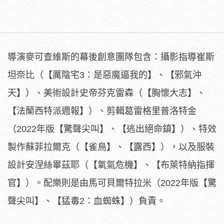
導演麥可查維斯的幕後創意團隊包含：攝影指導崔斯
坦奈比（【
厲陰宅3：是惡魔逼我的】、【邪氣沖
天】）、
美術設計史帝芬克雷森（【胸懷大志】、
【法蘭西特派週報】）、
剪輯葛雷格里普洛特金
（2022年版【驚聲尖叫】、【
逃出絕命鎮】）、特效
製作蘇菲拉爾克（【雀鳥】、【露西】），
以及服裝
設計安涅絲畢茲耶（【氧氣危機】、【布萊特納指揮
官】）
。配樂則是由馬可貝爾特拉米（2022年版【驚
聲尖叫】、【猛毒
2：血蜘蛛】）負責。