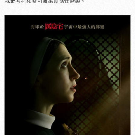
森史考特和麥可波萊爾擔任監製。