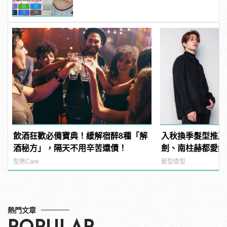
飲酒狂歡必備寶典！緩解宿醉8種「解
入秋換季髮型推薦！
酒秘方」，隔天不用辛苦還債！
劍、南柱赫都愛的
型男Care
髮型造型
熱門文章