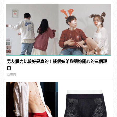
男友體力比較好是真的！談個姊弟戀讓妳開心的三個理
由
亞美將