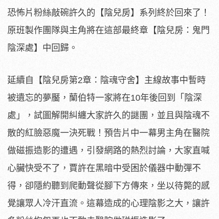
恐怖片粉絲敲碗許久的【陰兒房】系列終於回來了！
原班製作團隊與主角將在這部最終章【陰兒房：鬼門
陰深處】中回歸。
延續自【陰兒房第2章：陰魂守舍】
主線故事中暫時
被遺忘的夢靨，蘭伯特一家將在10年後回到「
陰深
處」，試圖解開糾纏大家許久的謎團，
並且與陰魂不
散的紅臉惡魔一決死戰！
預告片中一幕男主角在醫院
做磁振造影的遭遇，
引發網路的熱烈討論，大家直喊
心臟快受不了，
賈許在黑暗中受困於儀器中動彈不
得，
卻隱約聽到爬動聲從腳下方傳來，坐以待斃的感
覺讓眾人冷汗直流。
這幕造成的心理陰影之大，
讓許