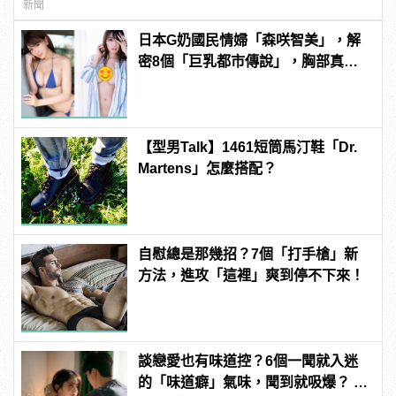
型男
新聞
日本G奶國民情婦「森咲智美」，解
密8個「巨乳都市傳說」，胸部真能
當手機架自拍？ | manfashion這樣變
型男
【型男Talk】1461短筒馬汀鞋「Dr.
Martens」怎麼搭配？
自慰總是那幾招？7個「打手槍」新
方法，進攻「這裡」爽到停不下來！
談戀愛也有味道控？6個一聞就入迷
的「味道癖」氣味，聞到就吸爆？ |