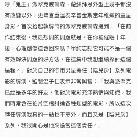
呼「鬼王」
派翠克威爾森、蘿絲拜恩外型上幾乎都沒
有改變以外，
更驚喜重溫泰辛普金斯當年稚嫩的童星
身影。
首次拾起執導筒的派翠克威爾森提到：「在前
作結束後，
我最想問的問題就是，在你被催眠十年
後，心理創傷還會回來嗎？
單純忘記它可能不是一個
有效解決問題的好方法，
在這集中我想繼續探討這個
過程。」對於自己的御用男星擔任【
陰兒房】系列電
影的導演，監製溫子仁表示非常興奮：「
我與派翠克
已經是多年的好友，他對於電影充滿熱情與知識，
我
們時常會在拍片空檔討論各種類型的電影，
所以這次
轉任導演我真的一點也不意外，而且又是【陰兒房】
系列，
我很開心是他來擔當這個責任。」