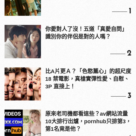
1
你愛對人了沒！五道「真愛自問」
識別你的伴侶是對的人嗎？
2
比A片更Ａ？「色慾薰心」的超尺度
18 禁電影，真槍實彈性愛、自慰、
3P 直接上！
3
原來老司機都看這些？av網站流量
10大排行出爐，pornhub只排第3，
第1名竟是他？