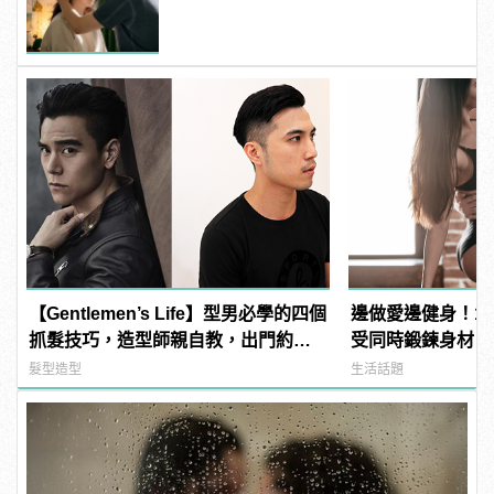
manfashion這樣變型男
【Gentlemen’s Life】型男必學的四個
邊做愛邊健身！1
抓髮技巧，造型師親自教，出門約會
受同時鍛鍊身材
一手搞定！
髮型造型
生活話題