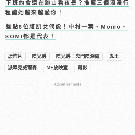
下班約會還在跑山看夜景？推薦三個浪漫行
程讓她越來越愛你！
盤點8位腹肌女偶像！中村一葉、Momo、
SOMI都是代表！
恐怖片
陰兒房
陰兒房：鬼門陰深處
鬼王
派翠克威爾森
MF放映室
電影
Advertisements