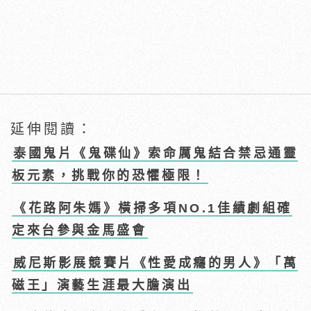
延伸閱讀：
泰國鬼片《鬼碟仙》索命厲鬼結合禁忌通靈
板元素，挑戰你的恐懼極限！
《花路阿朱媽》橫掃多項NO.1佳績劇組確
定來台參與金馬盛會
威尼斯影展競賽片《性愛成癮的男人》「萬
磁王」演藝生涯最大膽演出