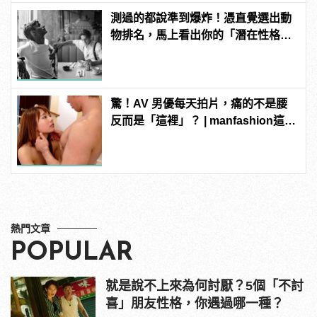
測過的都說準到爆炸！憑直覺選出動
物排名，馬上看出你的「潛在性格與
真面目」！
驚！AV 男優每天拍片，痛的不是腰
反而是「這裡」？ | manfashion這樣
變型男
熱門文章
POPULAR
就是說不上來為何討厭？5個「不討
喜」朋友性格，你遇過哪一種？