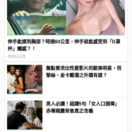
伸手能摸到胸部？時速60公里，伸手就能感受到「D罩
杯」觸感？！
車速60公里
盤點曾流出性愛影片的歐美明星，芭
黎絲、金卡戴珊之外還有誰？
男人必讀！超譯5句「女人口頭禪」
赤裸揭露背後真正含義