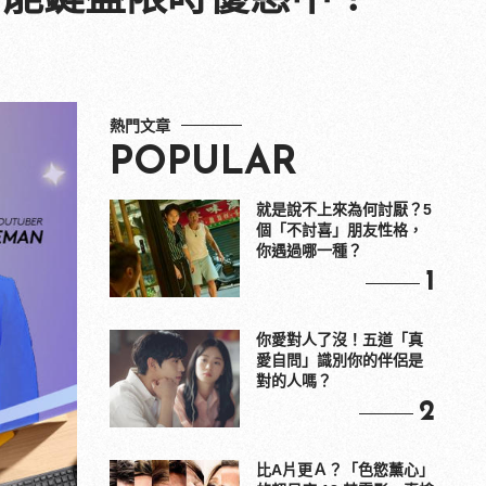
熱門文章
POPULAR
就是說不上來為何討厭？5
個「不討喜」朋友性格，
你遇過哪一種？
1
你愛對人了沒！五道「真
愛自問」識別你的伴侶是
對的人嗎？
2
比A片更Ａ？「色慾薰心」