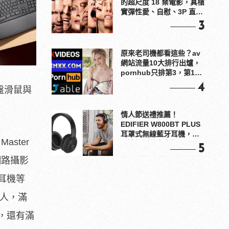
的超尺度 18 禁電影，真槍
實彈性愛、自慰、3P 直接
上！
3
原來老司機都看這些？av
網站流量10大排行出爐，
pornhub只排第3，第1名
竟是他？
4
盤滑鼠與
情人節送禮推薦！
EDIFIER W800BT PLUS
耳罩式無線藍牙耳機，在
 Master
耳邊傾訴甜言蜜語
5
 網路攝影
戲耳機等
器人，滿
優惠，還有滿