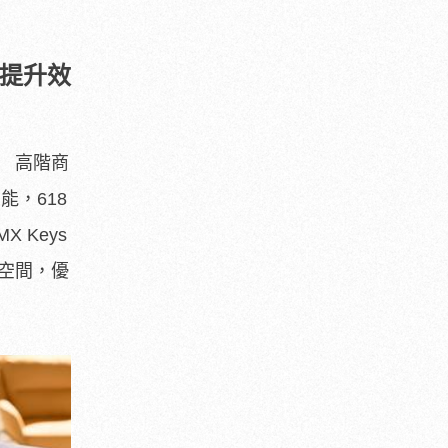
提升效
備 高階商
功能，
618
 Keys
空間，優