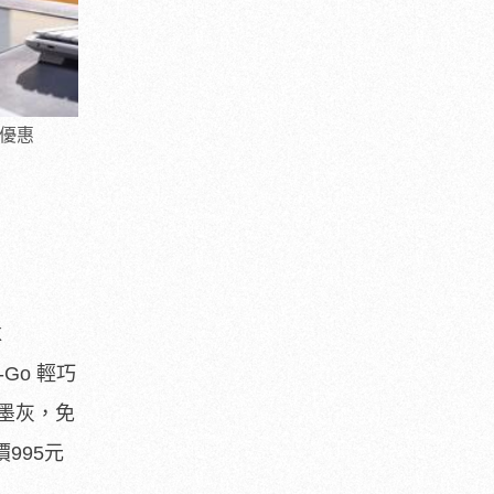
打優惠
X
o-Go 輕巧
 石墨灰，免
價995元