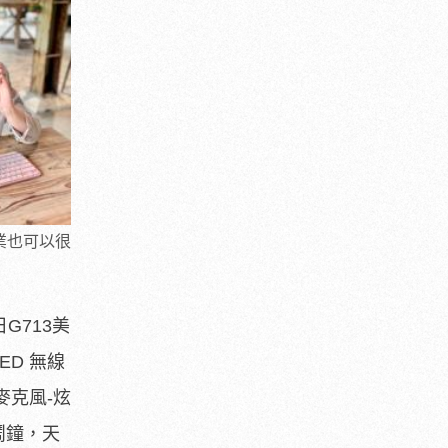
專業也可以很
G713美
EED 無線
B麥克風-炫
鬧鐘，天