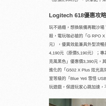
Logitech 618
優惠攻略
玩不過癮，想換裝備再戰沙場？61
殺，電玩咖必搶的「G RPO X S
元），
優異效能兼具外型流暢美
4,190元（原價5,
190元）；專
克風黑色」優惠價3,390元，其
進化的「G502 X Plus 炫
室等級的「Blue Yeti 雪怪 
玩遊戲，保證玩家心跳加速，