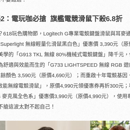
2
：電玩咖必搶
旗艦電競滑鼠下殺6.8
折
8玩色購物節，Logitec
h G專業電競鍵盤滑鼠與耳麥
uperlight 無線輕量化滑鼠黑白色」優惠價 3,390元（原價
學的「G913 TKL 無線 80%機械式電競鍵盤」降千元
為舒適與效能而生的「G733 LIGHTSPEED 無線 RGB 
餘顏色 3,590元（原價4,690元）；而重啟十年電競基因
光高效能無線電競滑鼠」，原價4,990元領優惠券再折300
元；
USB 麥克風全色系」優惠價3,990元（原價4,990元），
使用
不搶這波太對不起自己！