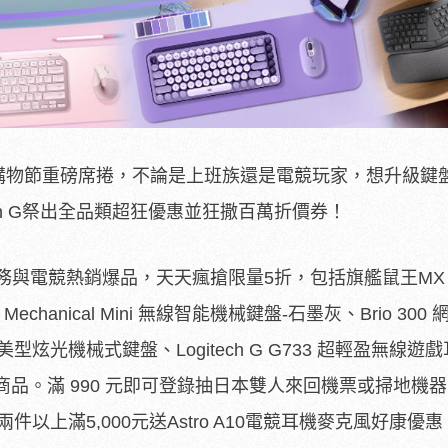
18玩色購物節重磅席捲，不論是上班族還是電競玩家，想升級鍵
itech G祭出全品類超狂優惠並狂撒百萬折價券！
出商務與電競熱銷爆品，天天瘋搶限量5折，包括旗艦鼠王M
X
chanical Mini 無線智能機械鍵盤-石墨灰、Brio 300
713 美型炫光機械式鍵盤、Logitech G G733 超輕盈無線遊
品。滿 990 元即可登錄抽日本雙人來回機票或掃地機
300元、兩件以上滿5,000元送Astro A10電競耳機麥克風好康