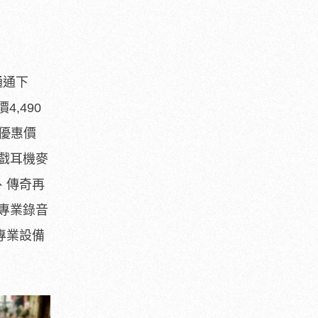
通通下
4,490
，優惠價
遊戲耳機麥
、
傳奇再
專業錄音
專業設備