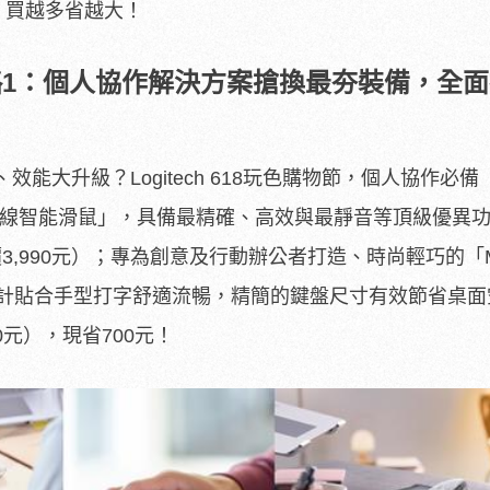
，買越多省越大！
1
：個人協作解決方案搶換最夯裝備，全面
能大升級？Logitech 618玩色購物節，個人協作必
 3S無線智能滑鼠」，具備最精確、高效與最靜音等頂級優異
3,990元）；
專為創意及行動辦公者打造、時尚輕巧的「MX
鍵設計貼合手型打字舒適流暢，
精簡的鍵盤尺寸有效節省桌面
90元），現省700元！