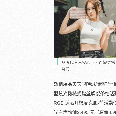
品牌代言人安心亞、百變穿搭 Be
時尚
熱銷爆品天天限時5折超狂半價優
型炫光機械式鍵盤觸感
茶軸活動
RGB 遊戲耳機麥克風-藍活動價2,
光白活動價2,495 元（原價4