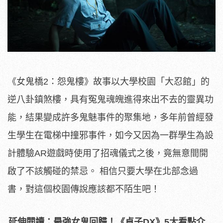
《女鬼橋2：怨鬼樓》故事以大學校園「大忍館」的
逆八卦鎮煞樓，具有冤鬼魂魄進得來出不去的靈異功
能，結果變成許多鬼魅事件的聚集地，多年前曾經發
生學生在電梯中撞邪事件，如今又因為一群學生為設
計體驗AR遊戲時使用了招魂儀式之後，竟無意間開
啟了不該觸碰的禁忌。 相信只要大學在北部念過
書，對這個校園傳說應該都不陌生吧！
延伸閱讀：最強女鬼回歸！《貞子DX》5大看點介