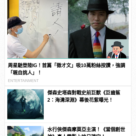
周星馳登陸IG！首篇「徵才文」吸10萬粉絲按讚，強調
「親自挑人」！
ENTERTAINMENT
傑森史塔森對戰史前巨獸《巨齒鯊
2：海溝深淵》幕後花絮曝光！
水行俠傑森摩莫亞主演！《當個創世