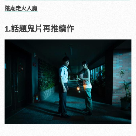
陰廟走火入魔
1.話題鬼片再推續作