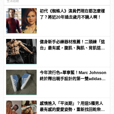
生活話題
初代《蜘蛛人》演員們現在都怎麼樣
了？將近20年過去歲月不饒人啊！
健身新手必練器材推薦！二頭練「這
台」最有感，腹肌、胸肌、背肌這樣
練！
今年流行色=單寧藍！Marc Johnson
終於釋出親手設計的第一雙adidas滑
板鞋！
感情進入「平淡期」？用這5種男人
最有感的愛愛姿勢，重新找回乾柴烈