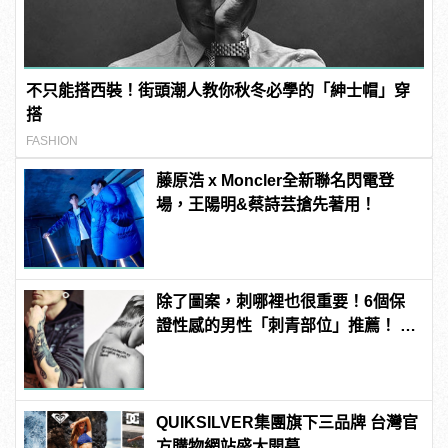
不只能搭西裝！街頭潮人教你秋冬必學的「紳士帽」穿
搭
FASHION
藤原浩 x Moncler全新聯名閃電登
場，王陽明&蔡詩芸搶先著用！
除了圖案，刺哪裡也很重要！6個保
證性感的男性「刺青部位」推薦！ |
manfashion這樣變型男
QUIKSILVER集團旗下三品牌 台灣官
方購物網站盛大開幕