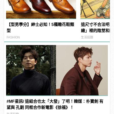
【型男學分】紳士必知！5種雕花鞋類
這尺寸不合法吧？
型
繪」裡的陰莖和陰
FASHION
生活話題
#MF星訊/ 這組合也太「大發」了吧！韓媒：朴寶劍 有
望與 孔劉 同框合作新電影《徐福》！