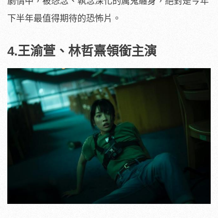
劇情中，被怨念、執念深化的厲鬼纏身，絕對是今年
下半年最值得期待的恐怖片。
4.王渝萱、林哲熹領銜主演