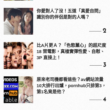
你愛對人了沒！五道「真愛自問」
識別你的伴侶是對的人嗎？
2
比A片更Ａ？「色慾薰心」的超尺度
18 禁電影，真槍實彈性愛、自慰、
3P 直接上！
3
原來老司機都看這些？av網站流量
10大排行出爐，pornhub只排第3，
第1名竟是他？
4