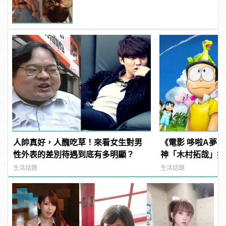
火的熱情
人帥真好，人醜吃草！來看女生對男
《電影 哆啦A夢
性外表的差別待遇到底有多明顯？
神「木村拓哉」搭
直美」共同獻聲！
生活話題
生活話題