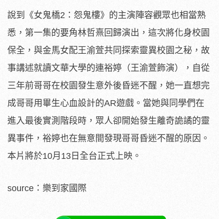
說到《女鬼橋2：怨鬼樓》的主演陣容觀眾也相當熟
悉，第一集的要角林哲熹回歸演出，這次將化身校園
保全，與金馬女配王渝萱共同探索靈異校園之秘，故
事講述就讀文華大學的連裕婷（王渝萱飾演），自從
三年前哥哥在校園發生意外後昏迷不醒，她一直想完
成哥哥用畢生心血設計的AR遊戲。當她與同學們在
進入最後實測階段時，眾人卻開始發生離奇詭譎的靈
異事件，裕婷也在無意間發現哥哥昏迷不醒的原因。
本片將於10月13日全台正式上映。
source：樂到家國際