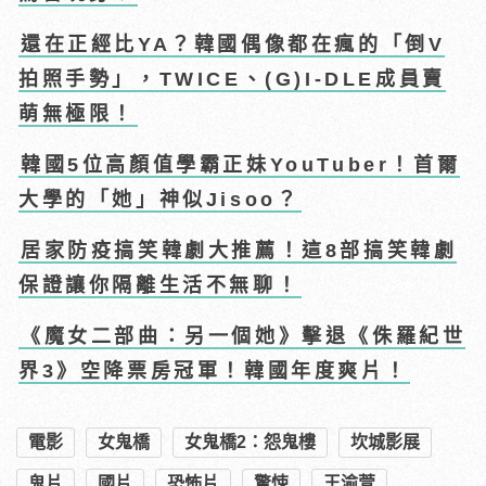
還在正經比YA？韓國偶像都在瘋的「倒V
拍照手勢」，TWICE、(G)I-DLE成員賣
萌無極限！
韓國5位高顏值學霸正妹YouTuber！首爾
大學的「她」神似Jisoo？
居家防疫搞笑韓劇大推薦！這8部搞笑韓劇
保證讓你隔離生活不無聊！
《魔女二部曲：另一個她》擊退《侏羅紀世
界3》空降票房冠軍！韓國年度爽片！
電影
女鬼橋
女鬼橋2：怨鬼樓
坎城影展
鬼片
國片
恐怖片
驚悚
王渝萱