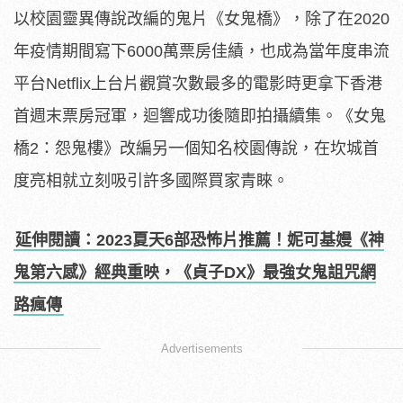
以校園靈異傳說改編的鬼片《女鬼橋》，除了在2020
年疫情期間寫下6000萬票房佳績，也成為當年度串流
平台Netflix上台片觀賞次數最多的電影時更拿下香港
首週末票房冠軍，迴響成功後隨即拍攝續集。《女鬼
橋2：怨鬼樓》改編另一個知名校園傳說，在坎城首
度亮相就立刻吸引許多國際買家青睞。
延伸閱讀：2023夏天6部恐怖片推薦！妮可基嫚《神
鬼第六感》經典重映，《貞子DX》最強女鬼詛咒網
路瘋傳
Advertisements