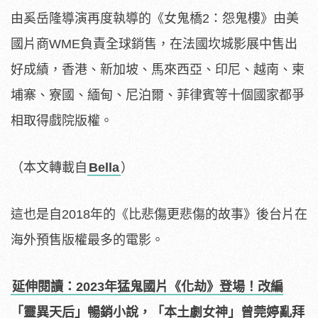
由奚岳隆導演再度執導的《女鬼橋2：怨鬼樓》由美
國片商WME負責全球銷售，在法國坎城影展中售出
好成績，香港、新加坡、馬來西亞、印尼、越南、柬
埔寨、寮國、緬甸、尼泊爾、菲律賓等十個國家都爭
相取得戲院版權。
（本文轉載自
Bella
）
這也是自2018年的《比悲傷更悲傷的故事》後台片在
海外預售版權最多的電影。
延伸閱讀：2023年猛鬼國片《化劫》登場！改編
「靈異天后」暢銷小說，「本土劇女神」曾莞婷亂拜