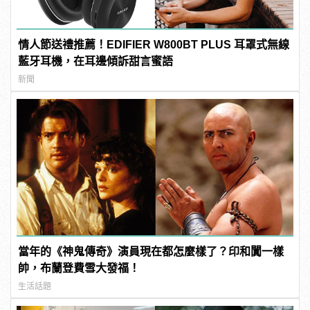
情人節送禮推薦！EDIFIER W800BT PLUS 耳罩式無線
藍牙耳機，在耳邊傾訴甜言蜜語
新聞
當年的《神鬼傳奇》演員現在都怎麼樣了？印和闐一樣
帥，布蘭登費雪大發福！
生活話題