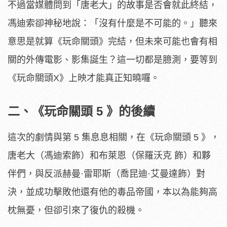
不過當媒體問到「唐老大」的故事是否會就此終結，
馮迪索卻神秘地說：「沒有什麼是不可能的。」聽來
意思是就算《玩命關頭》完結，但未來可能也會有相
關的外傳電影、影集誕生？這一切都是臆測，要等到
《玩命關頭X》上映才能真正知曉囉。
二、《玩命關頭 5 》的後續
這次的劇情與第 5 集息息相關，在《玩命關頭 5 》，
唐老大（馮迪索飾）和布萊恩（保羅沃克 飾）和夥
伴們，與反派赫曼·雷耶斯（喬昆迪·艾曼達飾）對
決，並成功擊敗他還有他的毒品帝國，本以為能夠高
枕無憂，但卻引來了復仇的殺機。