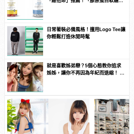
「維他命」推薦！「膠原蛋白軟糖」
養顏美容必備
日常著裝必備風格！擅用Logo Tee讓
你輕鬆打造休閒時髦
就是喜歡姊弟戀？5個心態教你追求
姊姊，讓你不再因為年紀而退縮！ |
manfashion這樣變型男