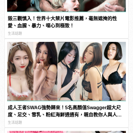
毀三觀慎入！世界十大禁片電影推薦，毫無遮掩的性
愛、血腥、暴力、噁心到極致！
生活話題
成人王者SWAG強勢歸來！5名高顏值Swagger超大尺
度、足交、雪乳、粉紅海鮮通通有，親自教你人與人的
連結！ | manfashion這樣變型男
生活話題