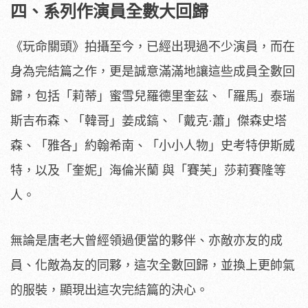
四、系列作演員全數大回歸
《玩命關頭》拍攝至今，已經出現過不少演員，而在
身為完結篇之作，更是誠意滿滿地讓這些成員全數回
歸，包括「莉蒂」蜜雪兒羅德里奎茲、「羅馬」泰瑞
斯吉布森、「韓哥」姜成鎬、「戴克·蕭」傑森史塔
森、「雅各」約翰希南、「小小人物」史考特伊斯威
特，以及「奎妮」海倫米蘭 與「賽芙」莎莉賽隆等
人。
無論是唐老大曾經領過便當的夥伴、亦敵亦友的成
員、化敵為友的同夥，這次全數回歸，並換上更帥氣
的服裝，顯現出這次完結篇的決心。