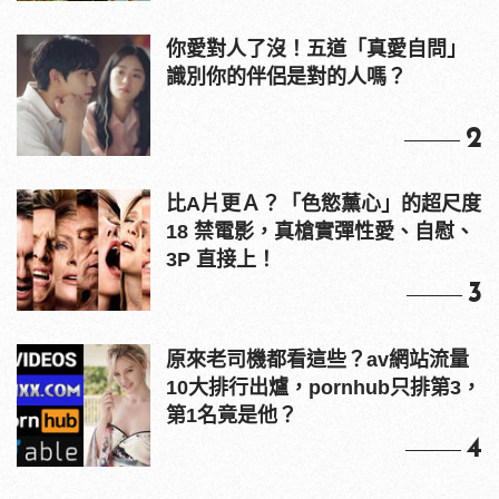
你愛對人了沒！五道「真愛自問」
識別你的伴侶是對的人嗎？
2
比A片更Ａ？「色慾薰心」的超尺度
18 禁電影，真槍實彈性愛、自慰、
3P 直接上！
3
原來老司機都看這些？av網站流量
10大排行出爐，pornhub只排第3，
第1名竟是他？
4