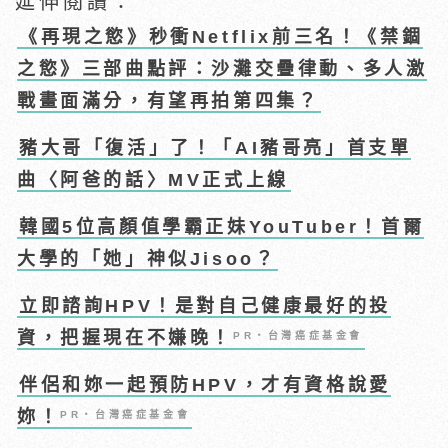
延伸閱讀：
《再現之慾》秒衝Netflix前三名！《禁錮
之慾》三部曲點評：沙灘交疊律動、多人激
戰畫面滿分，有望再拍第四集？
豬大哥「復活」了！「AI豬哥亮」首支單
曲〈阿爸的話〉MV正式上線
韓國5位高顏值學霸正妹YouTuber！首爾
大學的「她」神似Jisoo？
立即諮詢HPV！是對自己健康最好的投
資，把握現在不嫌晚！
PR・台灣癌症基金會
伴侶和妳一起預防HPV，才有資格說愛
妳！
PR・台灣癌症基金會