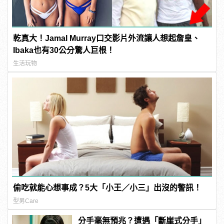
乾真大！Jamal Murray口交影片外流讓人想起詹皇、
Ibaka也有30公分驚人巨根！
生活玩物
偷吃就能心想事成？5大「小王／小三」出沒的警訊！
型男Care
分手毫無預兆？遭遇「斷崖式分手」