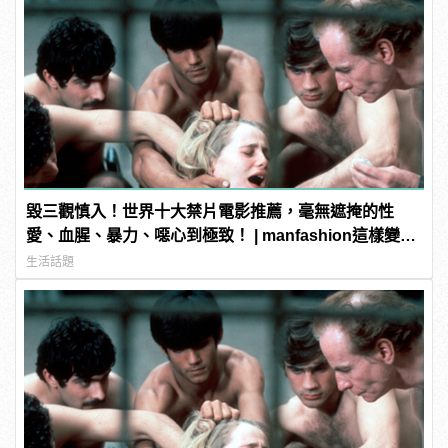
毀三觀慎入！世界十大禁片電影推薦，毫無遮掩的性
愛、血腥、暴力、噁心到極致！ | manfashion這樣變型
男
生活話題