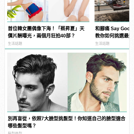
首位韓女團偶像下海！「蔡昇夏」天
和腳痛 Say Go
價片酬曝光，兩個月狂拍40部？
教你如何挑選最適
生活話題
生活話題
別再盲從，依照7大臉型挑髮型！你知道自己的臉型適合
哪些髮型嗎？
髮型造型