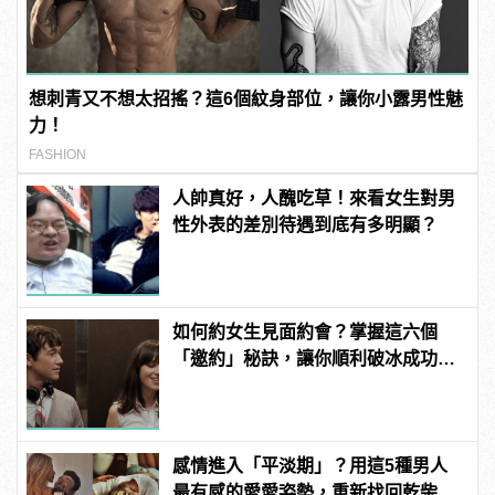
想刺青又不想太招搖？這6個紋身部位，讓你小露男性魅
力！
FASHION
人帥真好，人醜吃草！來看女生對男
性外表的差別待遇到底有多明顯？
如何約女生見面約會？掌握這六個
「邀約」秘訣，讓你順利破冰成功約
到她！
感情進入「平淡期」？用這5種男人
最有感的愛愛姿勢，重新找回乾柴烈