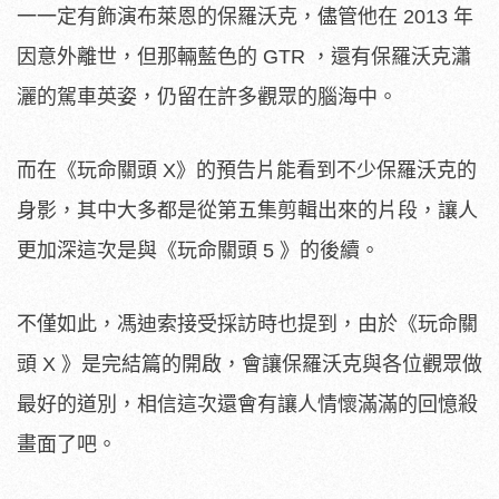
一一定有飾演布萊恩的保羅沃克，儘管他在 2013 年
因意外離世，但那輛藍色的 GTR ，還有保羅沃克瀟
灑的駕車英姿，仍留在許多觀眾的腦海中。
而在《玩命關頭 X》的預告片能看到不少保羅沃克的
身影，其中大多都是從第五集剪輯出來的片段，讓人
更加深這次是與《玩命關頭 5 》的後續。
不僅如此，馮迪索接受採訪時也提到，由於《玩命關
頭 X 》是完結篇的開啟，會讓保羅沃克與各位觀眾做
最好的道別，相信這次還會有讓人情懷滿滿的回憶殺
畫面了吧。