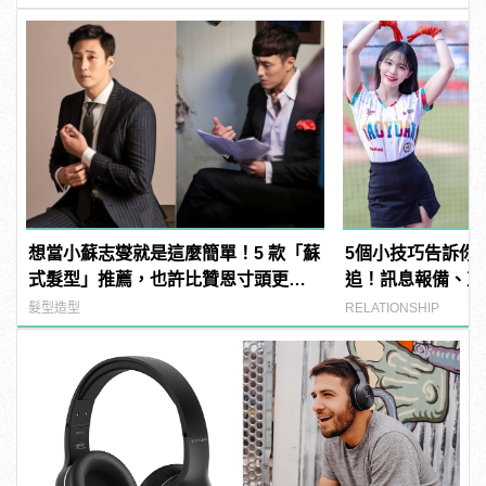
想當小蘇志燮就是這麼簡單！5 款「蘇
5個小技巧告訴你
式髮型」推薦，也許比贊恩寸頭更適
追！訊息報備、直
合你！
髮型造型
RELATIONSHIP